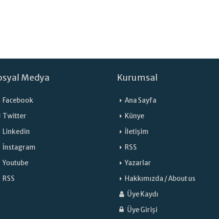
osyal Medya
Kurumsal
Facebook
Ana Sayfa
Twitter
Künye
Linkedin
İletişim
İnstagram
RSS
Youtube
Yazarlar
RSS
Hakkımızda / About us
Üye Kaydı
Üye Girişi