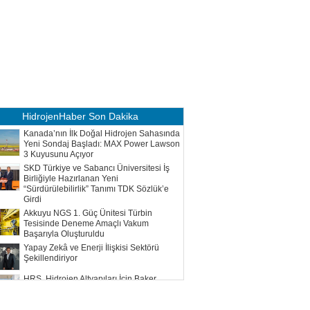
HidrojenHaber
Son Dakika
Kanada’nın İlk Doğal Hidrojen Sahasında
Yeni Sondaj Başladı: MAX Power Lawson
3 Kuyusunu Açıyor
SKD Türkiye ve Sabancı Üniversitesi İş
Birliğiyle Hazırlanan Yeni
“Sürdürülebilirlik” Tanımı TDK Sözlük’e
Girdi
Akkuyu NGS 1. Güç Ünitesi Türbin
Tesisinde Deneme Amaçlı Vakum
Başarıyla Oluşturuldu
Yapay Zekâ ve Enerji İlişkisi Sektörü
Şekillendiriyor
HRS, Hidrojen Altyapıları İçin Baker
Hughes ile Çalışacak