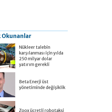
 Okunanlar
Nükleer talebin
karşılanması için yılda
250 milyar dolar
yatırım gerekli
Beta Enerji üst
yönetiminde değişiklik
Zoox ücretli robotaksi