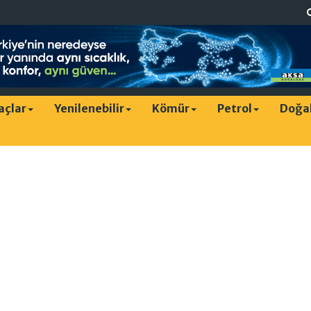
raçlar
Yenilenebilir
Kömür
Petrol
Doğa