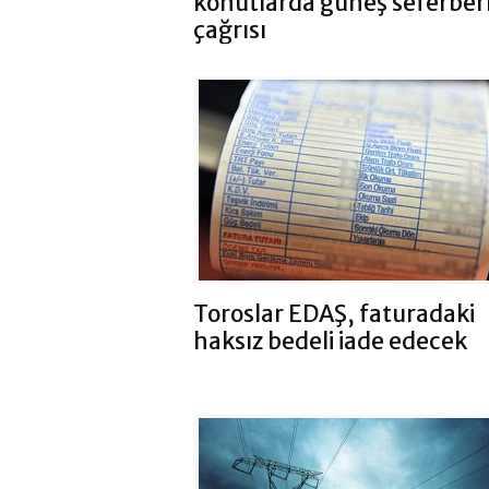
konutlarda güneş seferberl
çağrısı
Toroslar EDAŞ, faturadaki
haksız bedeli iade edecek