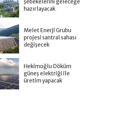
şebekelerini geleceğe
hazırlayacak
Melet Enerji Grubu
projesi santral sahası
değişecek
Hekimoğlu Döküm
güneş elektriği ile
üretim yapacak