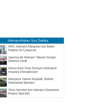
HidrojenHaber
Son Dakika
HRS, Hidrojen Altyapıları İçin Baker
Hughes ile Çalışacak
Japonya İlk Hidrojen Tabanlı Sünger
Demirini Üretti
Güney Kore Polis Filosunu Hidrojenli
Araçlara Dönüştürüyor
Hidrojene Yatıran Kaybetti, Gelirler
Geleneksel İşlerden
Yolcu Gemileri İçin Hidrojen Depolama
Projesi Start Aldı