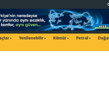
raçlar
Yenilenebilir
Kömür
Petrol
Doğa