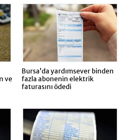
Bursa’da yardımsever binden
n ve
fazla abonenin elektrik
faturasını ödedi