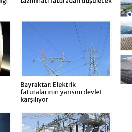
iği
tazminatı faturadan düşülecek
Bayraktar: Elektrik
faturalarının yarısını devlet
karşılıyor