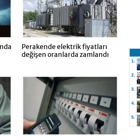
ında
Perakende elektrik fiyatları
değişen oranlarda zamlandı
1.
2.
3.
4.
5.