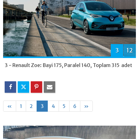
3
12
3 - Renault Zoe: Bayi 175, Paralel 140, Toplam 315 adet
«
1
2
3
4
5
6
»