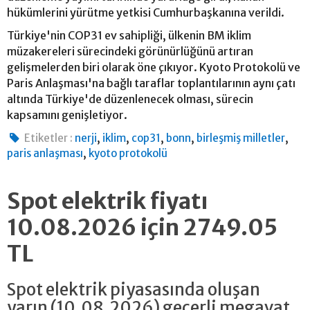
hükümlerini yürütme yetkisi Cumhurbaşkanına verildi.
Türkiye'nin COP31 ev sahipliği, ülkenin BM iklim
müzakereleri sürecindeki görünürlüğünü artıran
gelişmelerden biri olarak öne çıkıyor. Kyoto Protokolü ve
Paris Anlaşması'na bağlı taraflar toplantılarının aynı çatı
altında Türkiye'de düzenlenecek olması, sürecin
kapsamını genişletiyor.
,
,
,
,
,
Etiketler :
nerji
iklim
cop31
bonn
birleşmiş milletler
,
paris anlaşması
kyoto protokolü
Spot elektrik fiyatı
10.08.2026 için 2749.05
TL
Spot elektrik piyasasında oluşan
yarın (10.08.2026) geçerli megavat