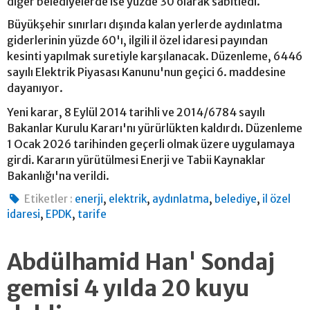
diğer belediyelerde ise yüzde 30 olarak sabitledi.
Büyükşehir sınırları dışında kalan yerlerde aydınlatma
giderlerinin yüzde 60'ı, ilgili il özel idaresi payından
kesinti yapılmak suretiyle karşılanacak. Düzenleme, 6446
sayılı Elektrik Piyasası Kanunu'nun geçici 6. maddesine
dayanıyor.
Yeni karar, 8 Eylül 2014 tarihli ve 2014/6784 sayılı
Bakanlar Kurulu Kararı'nı yürürlükten kaldırdı. Düzenleme
1 Ocak 2026 tarihinden geçerli olmak üzere uygulamaya
girdi. Kararın yürütülmesi Enerji ve Tabii Kaynaklar
Bakanlığı'na verildi.
,
,
,
,
Etiketler :
enerji
elektrik
aydınlatma
belediye
il özel
,
,
idaresi
EPDK
tarife
Abdülhamid Han' Sondaj
gemisi 4 yılda 20 kuyu