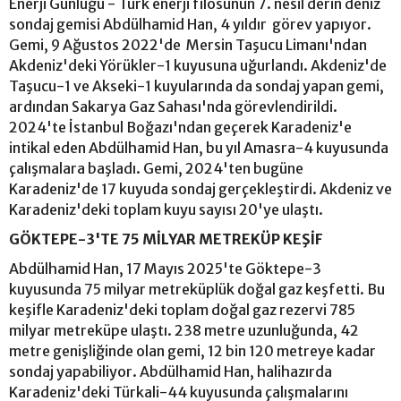
Enerji Günlüğü - Türk enerji filosunun 7. nesil derin deniz
sondaj gemisi Abdülhamid Han, 4 yıldır görev yapıyor.
Gemi, 9 Ağustos 2022'de Mersin Taşucu Limanı'ndan
Akdeniz'deki Yörükler-1 kuyusuna uğurlandı. Akdeniz'de
Taşucu-1 ve Akseki-1 kuyularında da sondaj yapan gemi,
ardından Sakarya Gaz Sahası'nda görevlendirildi.
2024'te İstanbul Boğazı'ndan geçerek Karadeniz'e
intikal eden Abdülhamid Han, bu yıl Amasra-4 kuyusunda
çalışmalara başladı. Gemi, 2024'ten bugüne
Karadeniz'de 17 kuyuda sondaj gerçekleştirdi. Akdeniz ve
Karadeniz'deki toplam kuyu sayısı 20'ye ulaştı.
GÖKTEPE-3'TE 75 MİLYAR METREKÜP KEŞİF
Abdülhamid Han, 17 Mayıs 2025'te Göktepe-3
kuyusunda 75 milyar metreküplük doğal gaz keşfetti. Bu
keşifle Karadeniz'deki toplam doğal gaz rezervi 785
milyar metreküpe ulaştı. 238 metre uzunluğunda, 42
metre genişliğinde olan gemi, 12 bin 120 metreye kadar
sondaj yapabiliyor. Abdülhamid Han, halihazırda
Karadeniz'deki Türkali-44 kuyusunda çalışmalarını