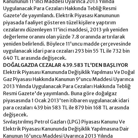
Kanununun 11'inci Maddesi Uyarınca 2013 Yılında
Uygulanacak Para Cezaları Hakkında Tebliğ Resmi
Gazete'de yayımlandı. Elektrik Piyasası Kanununun
piyasada faaliyet gösteren tüzel kişilere yaptırım
cezalarını düzenleyen 11'inci maddesi, 2013 yılı yeniden
değerleme oranını olan yüzde 7.8 oranında artırılarak
yeniden belirlendi. Böylece 11'uncu madde çerçevesinde
uygulanacak idari para cezaları 293 bin 55 TL ile 732 bin
640 TL arasında değişecek.
DOĞALGAZDA CEZALAR 439.583 TL'DEN BAŞLIYOR
Elektrik Piyasası Kanununda Değişiklik Yapılması Ve Doğal
Gaz Piyasası Hakkında Kanunun 9'uncu Maddesi Uyarınca
2013 Yılında Uygulanacak Para Cezaları Hakkında Tebliğ
Resmi Gazete'de yayımlandı. Buna göre doğalgaz
piyasasında 1 Ocak 2013'ten itibaren uygulanacak idari
para cezaları 439 bin 583 TL ile 879 bin 168 TL arasında
değişecek.
Sıvılaştırılmış Petrol Gazları (LPG) Piyasası Kanunu Ve
Elektrik Piyasası Kanununda Değişiklik Yapılmasına Dair
Kanunun 16'uncu Maddesi Uyarınca 2013 Yılında