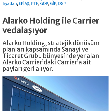
,
,
,
,
,
fiyatları
EPİAŞ
PTF
GÖP
GİP
DGP
Alarko Holding ile Carrier
vedalaşıyor
Alarko Holding, stratejik dönüşüm
planları kapsamında Sanayi ve
Ticaret Grubu bünyesinde yer alan
Alarko Carrier’daki Carrier’a ait
payları geri alıyor.