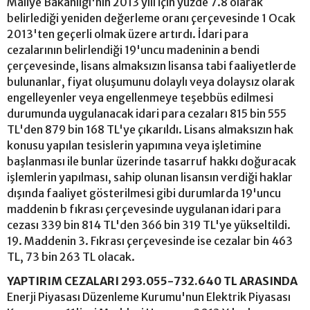
Maliye Bakanlığı'nın 2013 yılı için yüzde 7.8 olarak
belirlediği yeniden değerleme oranı çerçevesinde 1 Ocak
2013'ten geçerli olmak üzere artırdı. İdari para
cezalarının belirlendiği 19'uncu madeninin a bendi
çerçevesinde, lisans almaksızın lisansa tabi faaliyetlerde
bulunanlar, fiyat oluşumunu dolaylı veya dolaysız olarak
engelleyenler veya engellenmeye teşebbüs edilmesi
durumunda uygulanacak idari para cezaları 815 bin 555
TL'den 879 bin 168 TL'ye çıkarıldı. Lisans almaksızın hak
konusu yapılan tesislerin yapımına veya işletimine
başlanması ile bunlar üzerinde tasarruf hakkı doğuracak
işlemlerin yapılması, sahip olunan lisansın verdiği haklar
dışında faaliyet gösterilmesi gibi durumlarda 19'uncu
maddenin b fıkrası çerçevesinde uygulanan idari para
cezası 339 bin 814 TL'den 366 bin 319 TL'ye yükseltildi.
19. Maddenin 3. Fıkrası çerçevesinde ise cezalar bin 463
TL, 73 bin 263 TL olacak.
YAPTIRIM CEZALARI 293.055-732.640 TL ARASINDA
Enerji Piyasası Düzenleme Kurumu'nun Elektrik Piyasası