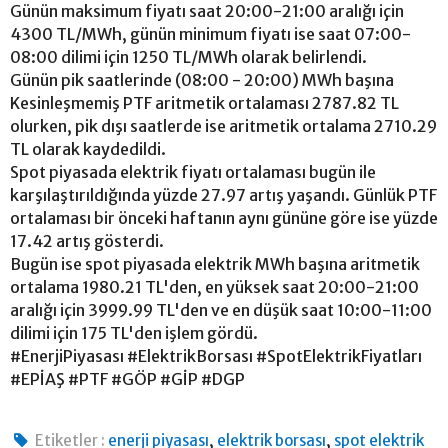
Günün maksimum fiyatı saat 20:00-21:00 aralığı için
4300 TL/MWh, günün minimum fiyatı ise saat 07:00-
08:00 dilimi için 1250 TL/MWh olarak belirlendi.
Günün pik saatlerinde (08:00 - 20:00) MWh başına
Kesinleşmemiş PTF aritmetik ortalaması 2787.82 TL
olurken, pik dışı saatlerde ise aritmetik ortalama 2710.29
TL olarak kaydedildi.
Spot piyasada elektrik fiyatı ortalaması bugün ile
karşılaştırıldığında yüzde 27.97 artış yaşandı. Günlük PTF
ortalaması bir önceki haftanın aynı gününe göre ise yüzde
17.42 artış gösterdi.
Bugün ise spot piyasada elektrik MWh başına aritmetik
ortalama 1980.21 TL'den, en yüksek saat 20:00-21:00
aralığı için 3999.99 TL'den ve en düşük saat 10:00-11:00
dilimi için 175 TL'den işlem gördü.
#EnerjiPiyasası #ElektrikBorsası #SpotElektrikFiyatları
#EPİAŞ #PTF #GÖP #GİP #DGP
,
,
Etiketler :
enerji piyasası
elektrik borsası
spot elektrik