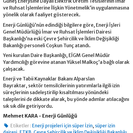
Güneş Enerjisine Dayalı Elektrik Üretim Tesislerinin İmar
ve Ruhsat İşlemlerine İlişkin Yönetmelik’in uygulanmasına
yönelik olarak faaliyet gösterecek.
Enerji Günlüğü’nün edindiği bilgilere göre, Enerji İşleri
Genel Müdürlüğü İmar ve Ruhsat İşlemleri Dairesi
Başkanlığı’na eski Çevre Şehircilik ve İklim Değişikliği
Bakanlığı personeli Coşkun Tunç atandı.
Yeni kurulan Daire Başkanlığı, EİGM Genel Müdür
Yardımcılığı görevine atanan Yüksel Malkoç’a bağlı olarak
çalışacak.
Enerji ve Tabii Kaynaklar Bakanı Alparslan
Bayraktar, sektör temsilcilerinin yatırımlarla ilgili izin
süreçlerinin sadeleştirilip kısaltılması yönündeki
taleplerini de dikkate alarak, bu yönde adımlar atılacağını
sık sık dile getiriyordu.
Mehmet KARA - Enerji Günlüğü
,
Etiketler :
Enerji projeleri için süper İzin
süper izin
,
,
,
dairesi
ETKB
Çevre Şehircilik ve İklim Değişikliği Bakanlığı