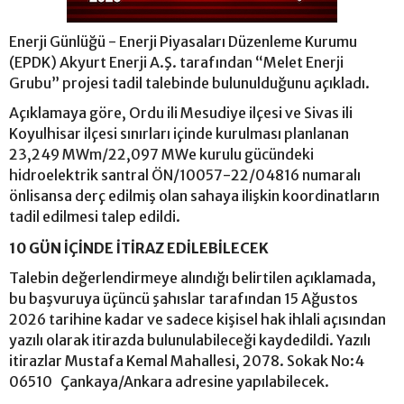
Enerji Günlüğü - Enerji Piyasaları Düzenleme Kurumu
(EPDK) Akyurt Enerji A.Ş. tarafından “Melet Enerji
Grubu” projesi tadil talebinde bulunulduğunu açıkladı.
Açıklamaya göre, Ordu ili Mesudiye ilçesi ve Sivas ili
Koyulhisar ilçesi sınırları içinde kurulması planlanan
23,249 MWm/22,097 MWe kurulu gücündeki
hidroelektrik santral ÖN/10057-22/04816 numaralı
önlisansa derç edilmiş olan sahaya ilişkin koordinatların
tadil edilmesi talep edildi.
10 GÜN İÇİNDE İTİRAZ EDİLEBİLECEK
Talebin değerlendirmeye alındığı belirtilen açıklamada,
bu başvuruya üçüncü şahıslar tarafından 15 Ağustos
2026 tarihine kadar ve sadece kişisel hak ihlali açısından
yazılı olarak itirazda bulunulabileceği kaydedildi. Yazılı
itirazlar Mustafa Kemal Mahallesi, 2078. Sokak No:4
06510 Çankaya/Ankara adresine yapılabilecek.