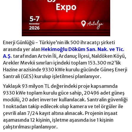
Enerji Günlüğü - Türkiye’nin ilk 500 ihracatçı şirketi
arasında yer alan
Hekimoğlu Döküm San. Nak. ve Tic.
A.Ş.
tarafından Artvin İli, Ardanuç İlçesi, Naldöken Köyü,
Arekler Mevkii sınırları içindeki toplam 153.300 m2’lik
Hazine arazisinde 9330 kWe kurulu gücünde Güneş Enerji
Santrali (GES) kurulup işletilmesi planlanıyor.
Yaklaşık 93 milyon TL değerindeki proje kapsamında
9330 kWe toplam kurulu güce sahip, 20496 adet güneş
modülü, 20 adet inverter kullanılacak. Santralin güvenliği
1 noktadan takip edilecek olup kamera ve tel örgüler ile
çevrili alan 7/24 kayıt altına alınacak. Projenin inşaat
aşamasında 12 kişinin, işletme aşasında ise 1 kişinin
çalıştırılması planlanıyor.