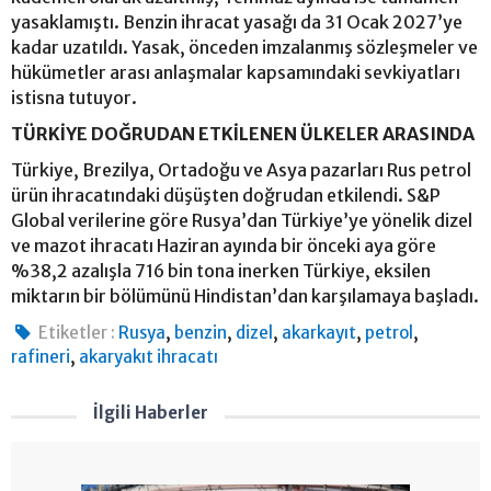
yasaklamıştı. Benzin ihracat yasağı da 31 Ocak 2027’ye
kadar uzatıldı. Yasak, önceden imzalanmış sözleşmeler ve
hükümetler arası anlaşmalar kapsamındaki sevkiyatları
istisna tutuyor.
TÜRKİYE DOĞRUDAN ETKİLENEN ÜLKELER ARASINDA
Türkiye, Brezilya, Ortadoğu ve Asya pazarları Rus petrol
ürün ihracatındaki düşüşten doğrudan etkilendi. S&P
Global verilerine göre Rusya’dan Türkiye’ye yönelik dizel
ve mazot ihracatı Haziran ayında bir önceki aya göre
%38,2 azalışla 716 bin tona inerken Türkiye, eksilen
miktarın bir bölümünü Hindistan’dan karşılamaya başladı.
,
,
,
,
,
Etiketler :
Rusya
benzin
dizel
akarkayıt
petrol
,
rafineri
akaryakıt ihracatı
İlgili Haberler