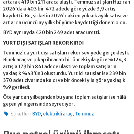
artarak 419 bin 211 araca ulaştı. Temmuz satışları Haziran
2026’daki 403 bin 472 adede göre yüzde 3,9 artış
kaydetti. Bu, şirketin 2026’daki en yüksek aylık satışı ve
art arda üçüncü ay yıllık büyüme kaydettiği dönem oldu.
BYD aynı ayda 420 bin 249 adet araç üretti.
YURT DIŞI SATIŞLAR REKOR KIRDI
Temmuz’da yurt dışı satışları rekor seviyede gerçekleşti.
Binek araç ve pikap ihracatı bir önceki yıla göre %124,3
artışla 179 bin 841 adede ulaştı ve toplam satışların
yaklaşık %43’ünü oluşturdu. Yurt içi satışlar ise 239 bin
370 adet civarında kaldı ve bir önceki yıla göre yaklaşık
%9 geriledi.
Öte yandan yılbaşından bu yana toplam satışlar ise hâlâ
geçen yılın gerisinde seyrediyor.
,
,
Etiketler :
BYD
elektrikli araç
Temmuz