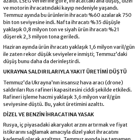
azaldı. LSEG verilerine göre, ihracattaki ana düşüş, dizel
ve motorin ihracatındaki kayıp nedeniyle yaşandı.
Temmuz ayında bu ürünlerin ihracatı %60 azalarak 750
bin ton seviyesine indi. Nafta ihracatı %35 düşüşle
yaklaşık 0,8 milyon ton ve siyah ürün ihracatı %21
düşerek 2,3 milyon tona geriledi.
Haziran ayında ürün ihracatı yaklaşık 1,6 milyon varil/gün
ile zaten rekor düşük seviyelere inmişti; Temmuz’daki
düşüş bunu daha da derinleştirdi.
UKRAYNA SALDIRILARIYLA YAKIT ÜRETİMİ DÜŞTÜ
Temmuz’da Ukrayna’nın insansız hava aracı (drone)
saldırıları Rus rafineri kapasitesini ciddi şekilde etkiledi.
Rafineri işleme hacmi yaklaşık 3,6 milyon varil/gün
seviyesine düştü. Bu, yakıt üretimini azalttı.
DİZEL VE BENZİN İHRACATINA YASAK
Rusya, iç piyasadaki akaryakıt arzını artırmak ve fiyat
istikrarını sağlamak amacıyla dizel yakıt ihracatını
kademeli olarak azaltmış, Temmuz ayında ise tamamen