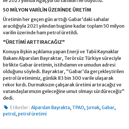
ile 2025 yılında Ağaçyurdu sahaları ile büyüttü.
50 MİLYON VARİLİN ÜZERİNDE ÜRETİM
Üretimin her geçen gün arttığı Gabar’daki sahalar
aracılığıyla 2021 yılından bugüne kadar toplam 50 milyon
varilin üzerinde ham petrol üretildi.
"ÜRETİMİ ARTTIRACAĞIZ"
Konuya ilişkin açıklama yapan Enerji ve Tabii Kaynaklar
Bakanı Alparslan Bayraktar, Terörsüz Türkiye süreciyle
birlikte Gabar üretimin, istihdamın ve umudun adresi
olduğunu söyledi. Bayraktar, “Gabar’da gerçekleştirilen
petrol üretimimiz, günlük 83 bin 300 varile ulaşarak
rekor kırdı. Durmaksızın çalışarak üretimi artıracağız ve
vatandaşlarımızın geleceğine umut olmayı sürdüreceğiz”
dedi.
,
,
,
,
Etiketler :
Alparslan Bayrakta
TPAO
Şırnak
Gabar
,
petrol
petrol üretimi