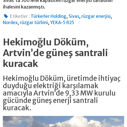
Sivas'ta 500 MW kapasiteli rüzgâr enerjisi sahasının
ihalesini kazanmıştı.
,
,
,
Etiketler :
Türkerler Holding
Sivas
rüzgar enerjisi
,
,
Nordex
rüzgar türbini
YEKA-5 R25
Hekimoğlu Döküm,
Artvin’de güneş santrali
kuracak
Hekimoğlu Döküm, üretimde ihtiyaç
duyduğu elektriği karşılamak
amacıyla Artvin’de 9,33 MW kurulu
gücünde güneş enerji santrali
kuracak.