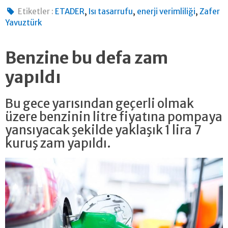
,
,
,
Etiketler :
ETADER
Isı tasarrufu
enerji verimliliği
Zafer
Yavuztürk
Benzine bu defa zam
yapıldı
Bu gece yarısından geçerli olmak
üzere benzinin litre fiyatına pompaya
yansıyacak şekilde yaklaşık 1 lira 7
kuruş zam yapıldı.