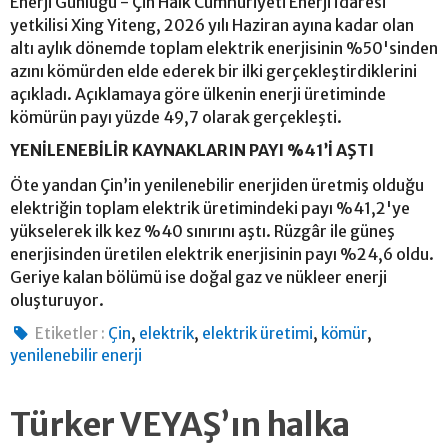
Enerji Günlüğü - Çin Halk Cumhuriyeti Enerji İdaresi
yetkilisi Xing Yiteng, 2026 yılı Haziran ayına kadar olan
altı aylık dönemde toplam elektrik enerjisinin %50'sinden
azını kömürden elde ederek bir ilki gerçekleştirdiklerini
açıkladı. Açıklamaya göre ülkenin enerji üretiminde
kömürün payı yüzde 49,7 olarak gerçekleşti.
YENİLENEBİLİR KAYNAKLARIN PAYI %41’İ AŞTI
Öte yandan Çin’in yenilenebilir enerjiden üretmiş olduğu
elektriğin toplam elektrik üretimindeki payı %41,2'ye
yükselerek ilk kez %40 sınırını aştı. Rüzgâr ile güneş
enerjisinden üretilen elektrik enerjisinin payı %24,6 oldu.
Geriye kalan bölümü ise doğal gaz ve nükleer enerji
oluşturuyor.
,
,
,
,
Etiketler :
Çin
elektrik
elektrik üretimi
kömür
yenilenebilir enerji
Türker VEYAŞ’ın halka