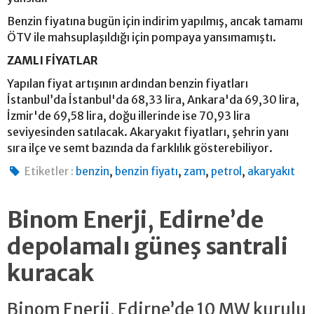
Benzin fiyatına bugün için indirim yapılmış, ancak tamamı
ÖTV ile mahsuplaşıldığı için pompaya yansımamıştı.
ZAMLI FİYATLAR
Yapılan fiyat artışının ardından benzin fiyatları
İstanbul’da İstanbul'da 68,33 lira, Ankara'da 69,30 lira,
İzmir'de 69,58 lira, doğu illerinde ise 70,93 lira
seviyesinden satılacak. Akaryakıt fiyatları, şehrin yanı
sıra ilçe ve semt bazında da farklılık gösterebiliyor.
,
,
,
,
Etiketler :
benzin
benzin fiyatı
zam
petrol
akaryakıt
Binom Enerji, Edirne’de
depolamalı güneş santrali
kuracak
Binom Enerji, Edirne’de 10 MW kurulu