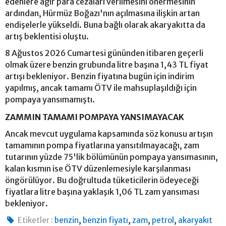
edenlere ağır para cezaları verilmesini önermesinin
ardından, Hürmüz Boğazı'nın açılmasına ilişkin artan
endişelerle yükseldi. Buna bağlı olarak akaryakıtta da
artış beklentisi oluştu.
8 Ağustos 2026 Cumartesi gününden itibaren geçerli
olmak üzere benzin grubunda litre başına 1,43 TL fiyat
artışı bekleniyor. Benzin fiyatına bugün için indirim
yapılmış, ancak tamamı ÖTV ile mahsuplaşıldığı için
pompaya yansımamıştı.
ZAMMIN TAMAMI POMPAYA YANSIMAYACAK
Ancak mevcut uygulama kapsamında söz konusu artışın
tamamının pompa fiyatlarına yansıtılmayacağı, zam
tutarının yüzde 75'lik bölümünün pompaya yansımasının,
kalan kısmın ise ÖTV düzenlemesiyle karşılanması
öngörülüyor. Bu doğrultuda tüketicilerin ödeyeceği
fiyatlara litre başına yaklaşık 1,06 TL zam yansıması
bekleniyor.
,
,
,
,
Etiketler :
benzin
benzin fiyatı
zam
petrol
akaryakıt