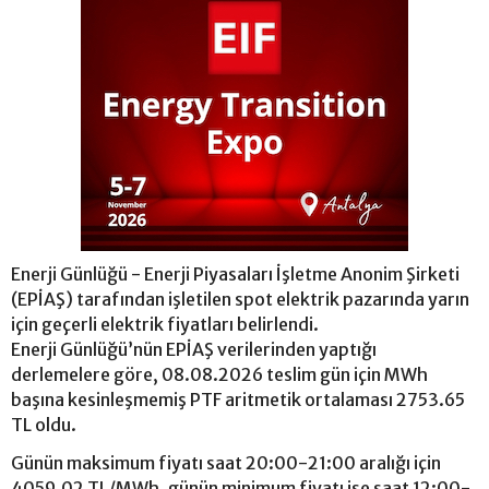
Enerji Günlüğü - Enerji Piyasaları İşletme Anonim Şirketi
(EPİAŞ) tarafından işletilen spot elektrik pazarında yarın
için geçerli elektrik fiyatları belirlendi.
Enerji Günlüğü’nün EPİAŞ verilerinden yaptığı
derlemelere göre, 08.08.2026 teslim gün için MWh
başına kesinleşmemiş PTF aritmetik ortalaması 2753.65
TL oldu.
Günün maksimum fiyatı saat 20:00-21:00 aralığı için
4059.02 TL/MWh, günün minimum fiyatı ise saat 12:00-