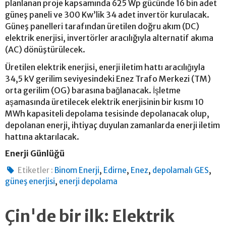
planlanan proje kapsamında 625 Wp gücünde 16 bin adet
güneş paneli ve 300 Kw’lik 34 adet invertör kurulacak.
Güneş panelleri tarafından üretilen doğru akım (DC)
elektrik enerjisi, invertörler aracılığıyla alternatif akıma
(AC) dönüştürülecek.
Üretilen elektrik enerjisi, enerji iletim hattı aracılığıyla
34,5 kV gerilim seviyesindeki Enez Trafo Merkezi (TM)
orta gerilim (OG) barasına bağlanacak. İşletme
aşamasında üretilecek elektrik enerjisinin bir kısmı 10
MWh kapasiteli depolama tesisinde depolanacak olup,
depolanan enerji, ihtiyaç duyulan zamanlarda enerji iletim
hattına aktarılacak.
Enerji Günlüğü
,
,
,
,
Etiketler :
Binom Enerji
Edirne
Enez
depolamalı GES
,
güneş enerjisi
enerji depolama
Çin'de bir ilk: Elektrik