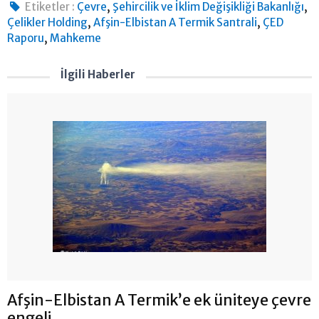
,
,
Etiketler :
Çevre
Şehircilik ve İklim Değişikliği Bakanlığı
,
,
Çelikler Holding
Afşin-Elbistan A Termik Santrali
ÇED
,
Raporu
Mahkeme
İlgili Haberler
Afşin-Elbistan A Termik’e ek üniteye çevre
engeli