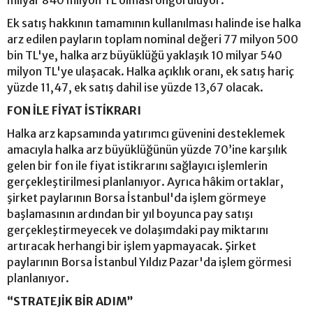
milyar 840 milyon TL olması öngörülüyor.
Ek satış hakkının tamamının kullanılması halinde ise halka
arz edilen payların toplam nominal değeri 77 milyon 500
bin TL'ye, halka arz büyüklüğü yaklaşık 10 milyar 540
milyon TL'ye ulaşacak. Halka açıklık oranı, ek satış hariç
yüzde 11,47, ek satış dahil ise yüzde 13,67 olacak.
FON İLE FİYAT İSTİKRARI
Halka arz kapsamında yatırımcı güvenini desteklemek
amacıyla halka arz büyüklüğünün yüzde 70’ine karşılık
gelen bir fon ile fiyat istikrarını sağlayıcı işlemlerin
gerçekleştirilmesi planlanıyor. Ayrıca hâkim ortaklar,
şirket paylarının Borsa İstanbul'da işlem görmeye
başlamasının ardından bir yıl boyunca pay satışı
gerçekleştirmeyecek ve dolaşımdaki pay miktarını
artıracak herhangi bir işlem yapmayacak. Şirket
paylarının Borsa İstanbul Yıldız Pazar'da işlem görmesi
planlanıyor.
“STRATEJİK BİR ADIM”