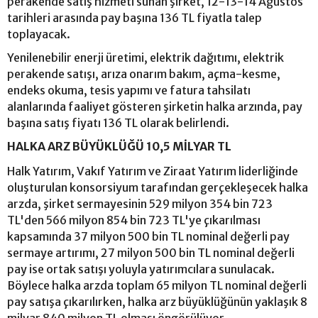
perakende satış hizmeti sunan şirket, 12-13-14 Ağustos
tarihleri arasında pay başına 136 TL fiyatla talep
toplayacak.
Yenilenebilir enerji üretimi, elektrik dağıtımı, elektrik
perakende satışı, arıza onarım bakım, açma-kesme,
endeks okuma, tesis yapımı ve fatura tahsilatı
alanlarında faaliyet gösteren şirketin halka arzında, pay
başına satış fiyatı 136 TL olarak belirlendi.
HALKA ARZ BÜYÜKLÜĞÜ 10,5 MİLYAR TL
Halk Yatırım, Vakıf Yatırım ve Ziraat Yatırım liderliğinde
oluşturulan konsorsiyum tarafından gerçekleşecek halka
arzda, şirket sermayesinin 529 milyon 354 bin 723
TL'den 566 milyon 854 bin 723 TL'ye çıkarılması
kapsamında 37 milyon 500 bin TL nominal değerli pay
sermaye artırımı, 27 milyon 500 bin TL nominal değerli
pay ise ortak satışı yoluyla yatırımcılara sunulacak.
Böylece halka arzda toplam 65 milyon TL nominal değerli
pay satışa çıkarılırken, halka arz büyüklüğünün yaklaşık 8