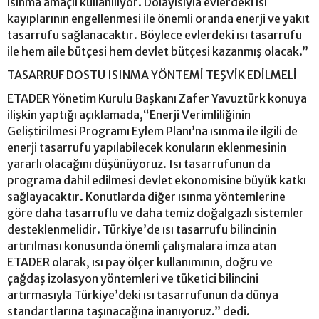
ısınma amaçlı kullanılıyor. Dolayısıyla evlerdeki ısı
kayıplarının engellenmesi ile önemli oranda enerji ve yakıt
tasarrufu sağlanacaktır. Böylece evlerdeki ısı tasarrufu
ile hem aile bütçesi hem devlet bütçesi kazanmış olacak.”
TASARRUF DOSTU ISINMA YÖNTEMİ TEŞVİK EDİLMELİ
ETADER Yönetim Kurulu Başkanı Zafer Yavuztürk konuya
ilişkin yaptığı açıklamada,“Enerji Verimliliğinin
Geliştirilmesi Programı Eylem Planı’na ısınma ile ilgili de
enerji tasarrufu yapılabilecek konuların eklenmesinin
yararlı olacağını düşünüyoruz. Isı tasarrufunun da
programa dahil edilmesi devlet ekonomisine büyük katkı
sağlayacaktır. Konutlarda diğer ısınma yöntemlerine
göre daha tasarruflu ve daha temiz doğalgazlı sistemler
desteklenmelidir. Türkiye’de ısı tasarrufu bilincinin
artırılması konusunda önemli çalışmalara imza atan
ETADER olarak, ısı pay ölçer kullanımının, doğru ve
çağdaş izolasyon yöntemleri ve tüketici bilincini
artırmasıyla Türkiye’deki ısı tasarrufunun da dünya
standartlarına taşınacağına inanıyoruz.” dedi.