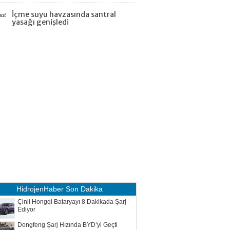
İçme suyu havzasında santral
aat
yasağı genişledi
HidrojenHaber
Son Dakika
Çinli Hongqi Bataryayı 8 Dakikada Şarj
Ediyor
Dongfeng Şarj Hızında BYD’yi Geçti