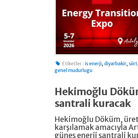
,
,
Etiketler :
is enerji
diyarbakir
siirt
genel mudurlugu
Hekimoğlu Döküm
santrali kuracak
Hekimoğlu Döküm, üreti
karşılamak amacıyla Ar
güneş enerji santrali k