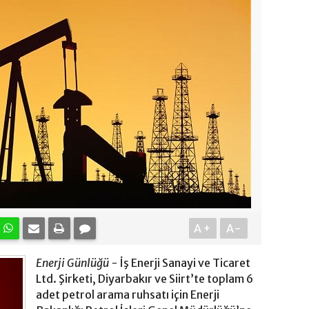
A+
A-
Enerji Günlüğü -
İş Enerji Sanayi ve Ticaret
Ltd. Şirketi, Diyarbakır ve Siirt’te toplam 6
adet petrol arama ruhsatı için Enerji