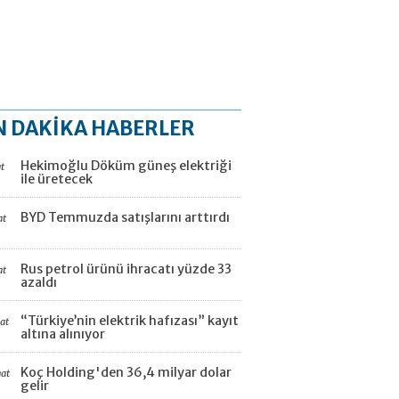
N DAKİKA HABERLER
Hekimoğlu Döküm güneş elektriği
t
ile üretecek
BYD Temmuzda satışlarını arttırdı
at
Rus petrol ürünü ihracatı yüzde 33
at
azaldı
“Türkiye’nin elektrik hafızası” kayıt
aat
altına alınıyor
Koç Holding'den 36,4 milyar dolar
aat
gelir