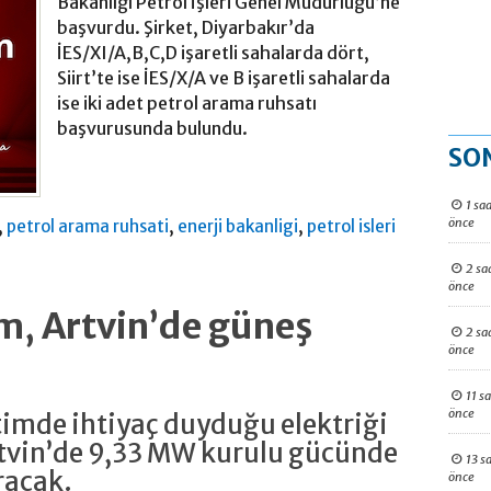
Bakanlığı Petrol İşleri Genel Müdürlüğü’ne
başvurdu. Şirket, Diyarbakır’da
İES/XI/A,B,C,D işaretli sahalarda dört,
Siirt’te ise İES/X/A ve B işaretli sahalarda
ise iki adet petrol arama ruhsatı
başvurusunda bulundu.
SO
1 saa
önce
,
,
,
petrol arama ruhsati
enerji bakanligi
petrol isleri
2 sa
önce
, Artvin’de güneş
2 sa
önce
11 s
önce
mde ihtiyaç duyduğu elektriği
tvin’de 9,33 MW kurulu gücünde
13 s
uracak.
önce