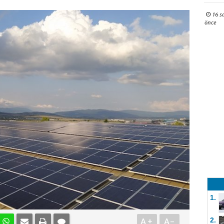
16 s
önce
1.
2.
A+
A-