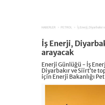
HABERLER
PETROL
İş Enerji, Diyarbakır 
İş Enerji, Diyarbak
arayacak
Enerji Günlüğü - İş Enerj
Diyarbakır ve Siirt’te t
için Enerji Bakanlığı Pet