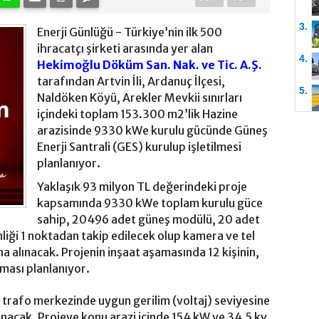
3.
Enerji Günlüğü - Türkiye’nin ilk 500
ihracatçı şirketi arasında yer alan
4.
Hekimoğlu Döküm San. Nak. ve Tic. A.Ş.
tarafından Artvin İli, Ardanuç İlçesi,
5.
Naldöken Köyü, Arekler Mevkii sınırları
içindeki toplam 153.300 m2’lik Hazine
arazisinde 9330 kWe kurulu gücünde Güneş
Enerji Santrali (GES) kurulup işletilmesi
planlanıyor.
Yaklaşık 93 milyon TL değerindeki proje
kapsamında 9330 kWe toplam kurulu güce
sahip, 20496 adet güneş modülü, 20 adet
nliği 1 noktadan takip edilecek olup kamera ve tel
tına alınacak. Projenin inşaat aşamasında 12 kişinin,
ılması planlanıyor.
m trafo merkezinde uygun gerilim (voltaj) seviyesine
anacak. Projeye konu arazi içinde 154 kW ve 34,5 kv