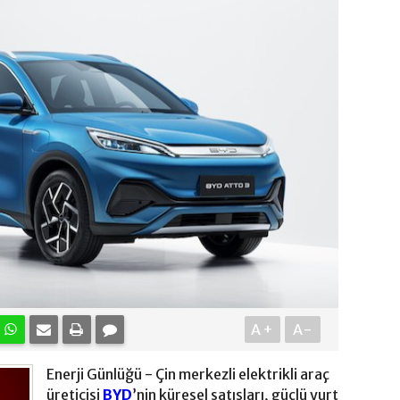
A+
A-
Enerji Günlüğü - Çin merkezli elektrikli araç
üreticisi
BYD
’nin küresel satışları, güçlü yurt