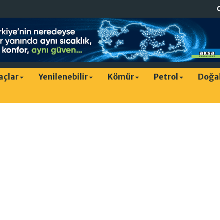
raçlar
Yenilenebilir
Kömür
Petrol
Doğa