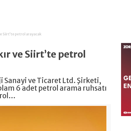
ve Siirt’te petrol arayacak
ır ve Siirt’te petrol
i Sanayi ve Ticaret Ltd. Şirketi,
oplam 6 adet petrol arama ruhsatı
rol...