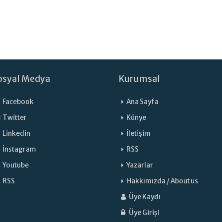
osyal Medya
Kurumsal
Facebook
Ana Sayfa
Twitter
Künye
Linkedin
İletişim
İnstagram
RSS
Youtube
Yazarlar
RSS
Hakkımızda / About us
Üye Kaydı
Üye Girişi