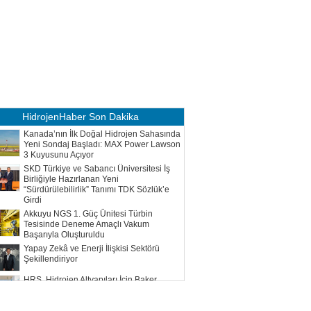
HidrojenHaber
Son Dakika
Kanada’nın İlk Doğal Hidrojen Sahasında
Yeni Sondaj Başladı: MAX Power Lawson
3 Kuyusunu Açıyor
SKD Türkiye ve Sabancı Üniversitesi İş
Birliğiyle Hazırlanan Yeni
“Sürdürülebilirlik” Tanımı TDK Sözlük’e
Girdi
Akkuyu NGS 1. Güç Ünitesi Türbin
Tesisinde Deneme Amaçlı Vakum
Başarıyla Oluşturuldu
Yapay Zekâ ve Enerji İlişkisi Sektörü
Şekillendiriyor
HRS, Hidrojen Altyapıları İçin Baker
Hughes ile Çalışacak