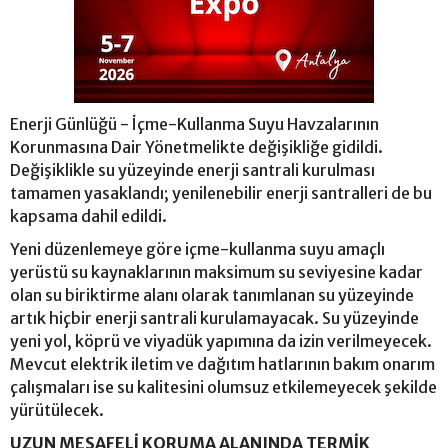
Enerji Günlüğü - İçme-Kullanma Suyu Havzalarının
Korunmasına Dair Yönetmelikte değişikliğe gidildi.
Değişiklikle su yüzeyinde enerji santrali kurulması
tamamen yasaklandı; yenilenebilir enerji santralleri de bu
kapsama dahil edildi.
Yeni düzenlemeye göre içme-kullanma suyu amaçlı
yerüstü su kaynaklarının maksimum su seviyesine kadar
olan su biriktirme alanı olarak tanımlanan su yüzeyinde
artık hiçbir enerji santrali kurulamayacak. Su yüzeyinde
yeni yol, köprü ve viyadük yapımına da izin verilmeyecek.
Mevcut elektrik iletim ve dağıtım hatlarının bakım onarım
çalışmaları ise su kalitesini olumsuz etkilemeyecek şekilde
yürütülecek.
UZUN MESAFELİ KORUMA ALANINDA TERMİK