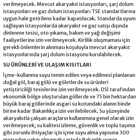
verilmeyecek. Mevcut akaryakıt istasyonları, şarj dolum
istasyonları ve gaz dolum istasyonları TSE standartlarına
uygun hale getirilene kadar kapatılacak. Standarda uyum
sağlayan istasyonlarda akaryakıt ve gaz satışı dışında
dinlenme tesisi, oto yıkama, bakım ve yağ değişimi
faaliyetlerine izin verilmeyecek. Kirlilik oluşmaması için
gerekli önlemlerin alınması koşuluyla mevcut akaryakıt
istasyonlarında şarj dolum istasyonu kurulabilecek.
SU ÜRÜNLERİ VE ULAŞIM KISITLARI
İçme-kullanma suyu temin edilen veya edilmesi planlanan
doğal göl, baraj gölü ve göletlerde su ürünleri
yetiştiriciliği tesislerine izin verilmeyecek. DSİ tarafından
ekonomik bölge oluşturulan göllerde ve 75 bin hektardan
büyük baraj göllerinde asgari su kotundaki alanın binde
birine kadar Bakanlıkça izin verilebilecek. Su yüzeyinde
akaryakıtla çalışan araçların kullanımına genel olarak izin
verilmeyecek; su kalitesi izleme, güvenlik ve toplu taşıma
gibi zorunlu ihtiyaçlar için içme suyu alma yapısına 300
metreden yakın olmamak şartıyla Bakanlık uygun