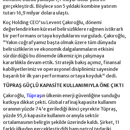
gerçekleştirdi. Böylece son 5 yıldaki kombine yatırım
tutarı 16,9 milyar dolara ulaştı.
Koç Holding CEO'su Levent Çakıroğlu, dönemi
değerlendirirken küresel belirsizliklere rağmen istikrarlı
bir performans ortaya koyduklarını vurguladı. Çakıroğlu,
"Yakın coğrafyamız başta olmak üzere tüm dünyada
belirsizliklerin ve ekonomik dalgalanmaların etkisini
sürdürdüğü bu dönemde ülkemiz için çalışmaya
kararlılıkla devam ettik. Stratejik bakış açımız, finansal
kabiliyetlerimiz ve operasyonel disiplinimiz sayesinde
başarılı bir ilk yarı performansı ortaya koyduk" dedi.
TÜPRAŞ GÜÇLÜ KAPASİTE KULLANIMIYLA ÖNE ÇIKTI
Çakıroğlu,
Tüpraş
ın ülkenin enerji güvenliğine sunduğu
katkıya dikkat çekti. Global rafinaj kapasite kullanım
oranının yüzde 74'e gerilediği ikinci çeyrekte Tüpraş,
yüzde 95,6 kapasite kullanım oranıyla sektör
ortalamasının belirgin şekilde üzerinde kaldı. Şirket, 11
farklı ülkeden gerçekleştirdiği ham petrol tedariki