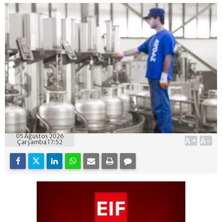
05 Ağustos 2026
A+
A-
Çarşamba 17:52