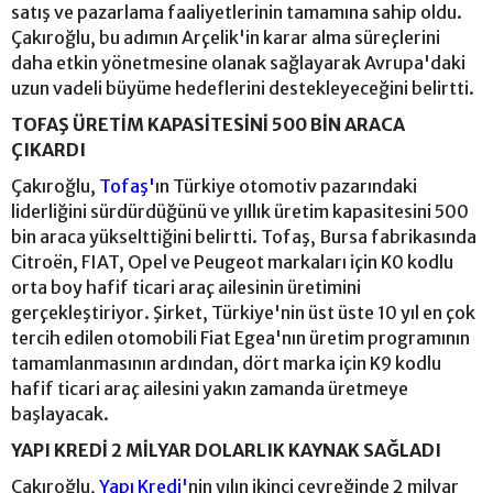
satış ve pazarlama faaliyetlerinin tamamına sahip oldu.
Çakıroğlu, bu adımın Arçelik'in karar alma süreçlerini
daha etkin yönetmesine olanak sağlayarak Avrupa'daki
uzun vadeli büyüme hedeflerini destekleyeceğini belirtti.
TOFAŞ ÜRETİM KAPASİTESİNİ 500 BİN ARACA
ÇIKARDI
Çakıroğlu,
Tofaş'
ın Türkiye otomotiv pazarındaki
liderliğini sürdürdüğünü ve yıllık üretim kapasitesini 500
bin araca yükselttiğini belirtti. Tofaş, Bursa fabrikasında
Citroën, FIAT, Opel ve Peugeot markaları için K0 kodlu
orta boy hafif ticari araç ailesinin üretimini
gerçekleştiriyor. Şirket, Türkiye'nin üst üste 10 yıl en çok
tercih edilen otomobili Fiat Egea'nın üretim programının
tamamlanmasının ardından, dört marka için K9 kodlu
hafif ticari araç ailesini yakın zamanda üretmeye
başlayacak.
YAPI KREDİ 2 MİLYAR DOLARLIK KAYNAK SAĞLADI
Çakıroğlu,
Yapı Kredi'
nin yılın ikinci çeyreğinde 2 milyar