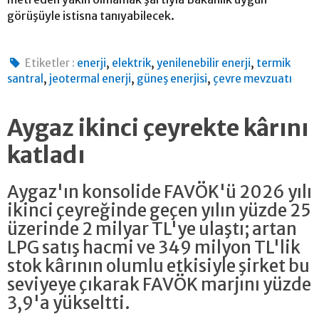
görüşüyle istisna tanıyabilecek.
,
,
,
Etiketler :
enerji
elektrik
yenilenebilir enerji
termik
,
,
,
santral
jeotermal enerji
güneş enerjisi
çevre mevzuatı
Aygaz ikinci çeyrekte kârını
katladı
Aygaz'ın konsolide FAVÖK'ü 2026 yılı
ikinci çeyreğinde geçen yılın yüzde 25
üzerinde 2 milyar TL'ye ulaştı; artan
LPG satış hacmi ve 349 milyon TL'lik
stok kârının olumlu etkisiyle şirket bu
seviyeye çıkarak FAVÖK marjını yüzde
3,9'a yükseltti.