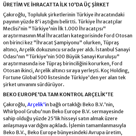
ÜRETİM VE İHRACATTA İLK 10'DA ÜÇ ŞİRKET
Çakıroğlu, Topluluk şirketlerinin Türkiye ihracatındaki
payının yüzde 8'i aştığını belirtti. Türkiye İhracatçılar
Meclisi'nin "Türkiye'nin İlk 1.000 İhracatçısı"
araştırmasının Mal İhracatları kategorisinde Ford Otosan
on birinci kez "İhracat Şampiyonu" olurken, Tüpraş
altıncı, Arçelik dokuzuncu sırada yer aldı. İstanbul Sanayi
Odası'nın "Türkiye'nin 500 Büyük Sanayi Kuruluşu"
araştırmasında ise Tüpraş birinciliğini korurken, Ford
Otosan ikinci, Arçelik altıncı sıraya yerleşti. Koç Holding,
Fortune Global 500 listesinde Türkiye'den yer alan tek
şirket unvanını sürdürüyor.
BEKO EUROPE'DA TAM KONTROL ARÇELİK'TE
Çakıroğlu,
Arçelik'i
n bağlı ortaklığı Beko B.V.'nin,
Whirlpool Grubu'nun Beko Europe B.V. sermayesinde
sahip olduğu yüzde 25'lik hisseyi satın almak üzere
anlaşmaya vardığını açıkladı. İşlemin tamamlanmasıyla
Beko B.V., Beko Europe bünyesindeki Avrupa üretim,