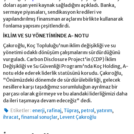
doları aşan yeni kaynak sağladığını açıkladı. Banka,
sermaye piyasaları, sendikasyon kredileri ve
yapılandırılmış finansman araçlarını birlikte kullanarak
fonlama yapısını çeşitlendirdi.
İKLİM VE SU YÖNETİMİNDE A- NOTU
Çakıroğlu, Koç Topluluğu'nun iklim değişikliği ve su
yönetimi odaklı dönüşüm çalışmalarını sürdürdüğünü
vurguladı. Carbon Disclosure Project'in (CDP) İklim
Değişikliği ve Su Güvenliği Programı'nda Koç Holding, A-
notu elde ederek liderlik statüsünü korudu. Çakıroğlu,
"Önümüzdeki dönemde de sürdürülebilirliği, gelecek
nesillere karşı taşıdığımız sorumluluğun ayrılmaz bir
parçası olarak görmeye ve bu alandaki liderliğimizi daha
da ileri taşımaya devam edeceğiz" dedi.
,
,
,
,
,
Etiketler :
enerji
rafinaj
Tüpraş
petrol
yatırım
,
,
ihracat
finansal sonuçlar
Levent Çakıroğlu