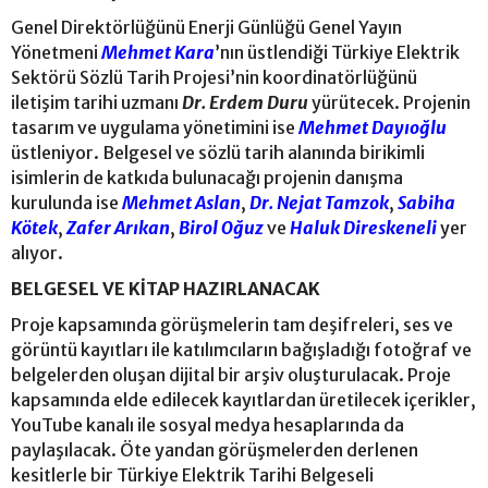
Genel Direktörlüğünü Enerji Günlüğü Genel Yayın
Yönetmeni
Mehmet Kara
’nın üstlendiği Türkiye Elektrik
Sektörü Sözlü Tarih Projesi’nin koordinatörlüğünü
iletişim tarihi uzmanı
Dr. Erdem Duru
yürütecek. Projenin
tasarım ve uygulama yönetimini ise
Mehmet Dayıoğlu
üstleniyor. Belgesel ve sözlü tarih alanında birikimli
isimlerin de katkıda bulunacağı projenin danışma
kurulunda ise
Mehmet Aslan
,
Dr. Nejat Tamzok
,
Sabiha
Kötek
,
Zafer Arıkan
,
Birol Oğuz
ve
Haluk Direskeneli
yer
alıyor.
BELGESEL VE KİTAP HAZIRLANACAK
Proje kapsamında görüşmelerin tam deşifreleri, ses ve
görüntü kayıtları ile katılımcıların bağışladığı fotoğraf ve
belgelerden oluşan dijital bir arşiv oluşturulacak. Proje
kapsamında elde edilecek kayıtlardan üretilecek içerikler,
YouTube kanalı ile sosyal medya hesaplarında da
paylaşılacak. Öte yandan görüşmelerden derlenen
kesitlerle bir Türkiye Elektrik Tarihi Belgeseli