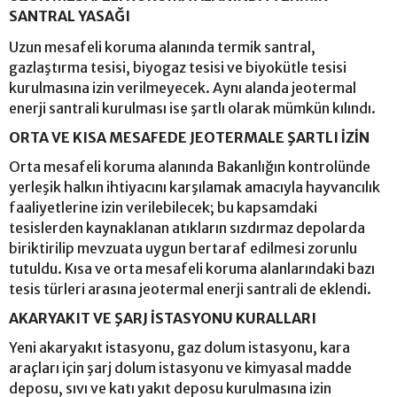
SANTRAL YASAĞI
Uzun mesafeli koruma alanında termik santral,
gazlaştırma tesisi, biyogaz tesisi ve biyokütle tesisi
kurulmasına izin verilmeyecek. Aynı alanda jeotermal
enerji santrali kurulması ise şartlı olarak mümkün kılındı.
ORTA VE KISA MESAFEDE JEOTERMALE ŞARTLI İZİN
Orta mesafeli koruma alanında Bakanlığın kontrolünde
yerleşik halkın ihtiyacını karşılamak amacıyla hayvancılık
faaliyetlerine izin verilebilecek; bu kapsamdaki
tesislerden kaynaklanan atıkların sızdırmaz depolarda
biriktirilip mevzuata uygun bertaraf edilmesi zorunlu
tutuldu. Kısa ve orta mesafeli koruma alanlarındaki bazı
tesis türleri arasına jeotermal enerji santrali de eklendi.
AKARYAKIT VE ŞARJ İSTASYONU KURALLARI
Yeni akaryakıt istasyonu, gaz dolum istasyonu, kara
araçları için şarj dolum istasyonu ve kimyasal madde
deposu, sıvı ve katı yakıt deposu kurulmasına izin