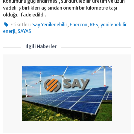
konumunu güçlendirmesi, sürdürülebilir üretim ve uzun
vadeli iş birlikleri açısından önemli bir kilometre taşı
olduğu ifade edildi.
,
,
,
Etiketler :
Say Yenilenebilir
Enercon
RES
yenilenebilir
,
enerji
SAYAS
İlgili Haberler