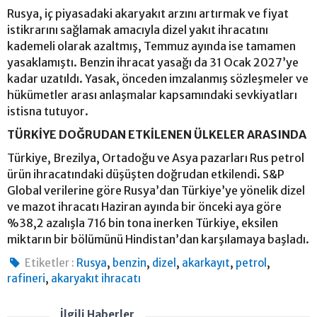
Rusya, iç piyasadaki akaryakıt arzını artırmak ve fiyat
istikrarını sağlamak amacıyla dizel yakıt ihracatını
kademeli olarak azaltmış, Temmuz ayında ise tamamen
yasaklamıştı. Benzin ihracat yasağı da 31 Ocak 2027’ye
kadar uzatıldı. Yasak, önceden imzalanmış sözleşmeler ve
hükümetler arası anlaşmalar kapsamındaki sevkiyatları
istisna tutuyor.
TÜRKİYE DOĞRUDAN ETKİLENEN ÜLKELER ARASINDA
Türkiye, Brezilya, Ortadoğu ve Asya pazarları Rus petrol
ürün ihracatındaki düşüşten doğrudan etkilendi. S&P
Global verilerine göre Rusya’dan Türkiye’ye yönelik dizel
ve mazot ihracatı Haziran ayında bir önceki aya göre
%38,2 azalışla 716 bin tona inerken Türkiye, eksilen
miktarın bir bölümünü Hindistan’dan karşılamaya başladı.
,
,
,
,
,
Etiketler :
Rusya
benzin
dizel
akarkayıt
petrol
,
rafineri
akaryakıt ihracatı
İlgili Haberler