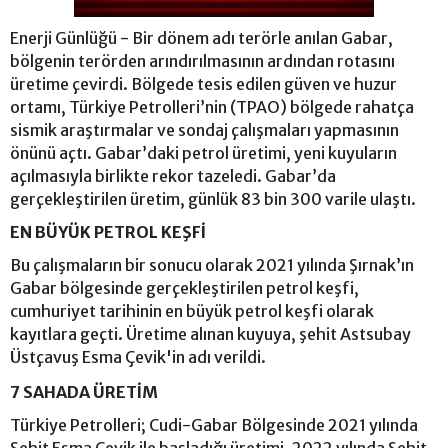
Enerji Günlüğü - Bir dönem adı terörle anılan Gabar,
bölgenin terörden arındırılmasının ardından rotasını
üretime çevirdi. Bölgede tesis edilen güven ve huzur
ortamı, Türkiye Petrolleri’nin (TPAO) bölgede rahatça
sismik araştırmalar ve sondaj çalışmaları yapmasının
önünü açtı. Gabar’daki petrol üretimi, yeni kuyuların
açılmasıyla birlikte rekor tazeledi. Gabar’da
gerçekleştirilen üretim, günlük 83 bin 300 varile ulaştı.
EN BÜYÜK PETROL KEŞFİ
Bu çalışmaların bir sonucu olarak 2021 yılında Şırnak’ın
Gabar bölgesinde gerçekleştirilen petrol keşfi,
cumhuriyet tarihinin en büyük petrol keşfi olarak
kayıtlara geçti. Üretime alınan kuyuya, şehit Astsubay
Üstçavuş Esma Çevik'in adı verildi.
7 SAHADA ÜRETİM
Türkiye Petrolleri; Cudi-Gabar Bölgesinde 2021 yılında
Şehit Esma Çevik ile başladığı üretimi, 2022 yılında Şehit