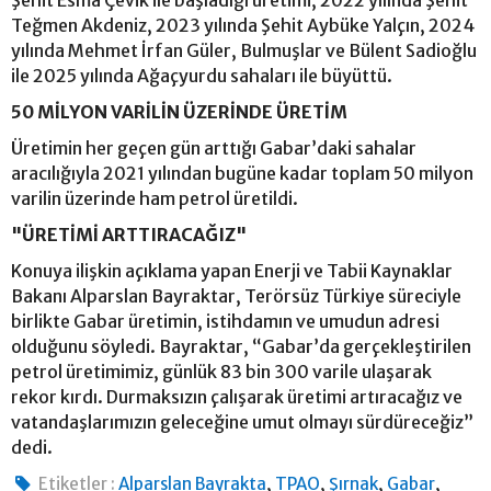
Teğmen Akdeniz, 2023 yılında Şehit Aybüke Yalçın, 2024
yılında Mehmet İrfan Güler, Bulmuşlar ve Bülent Sadioğlu
ile 2025 yılında Ağaçyurdu sahaları ile büyüttü.
50 MİLYON VARİLİN ÜZERİNDE ÜRETİM
Üretimin her geçen gün arttığı Gabar’daki sahalar
aracılığıyla 2021 yılından bugüne kadar toplam 50 milyon
varilin üzerinde ham petrol üretildi.
"ÜRETİMİ ARTTIRACAĞIZ"
Konuya ilişkin açıklama yapan Enerji ve Tabii Kaynaklar
Bakanı Alparslan Bayraktar, Terörsüz Türkiye süreciyle
birlikte Gabar üretimin, istihdamın ve umudun adresi
olduğunu söyledi. Bayraktar, “Gabar’da gerçekleştirilen
petrol üretimimiz, günlük 83 bin 300 varile ulaşarak
rekor kırdı. Durmaksızın çalışarak üretimi artıracağız ve
vatandaşlarımızın geleceğine umut olmayı sürdüreceğiz”
dedi.
,
,
,
,
Etiketler :
Alparslan Bayrakta
TPAO
Şırnak
Gabar