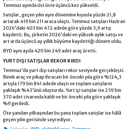
Temmuz ayında üst üste üçüncü kez yükseldi.
Satışlar, geçen yılın aynı dönemine kıyasla yüzde 21,8
artarak 419 bin 211 araca ulaştı. Temmuz satışları Haziran
2026’daki 403 bin 472 adede göre yüzde 3,9 artış
kaydetti. Bu, şirketin 2026’daki en yüksek aylık satışı ve
art arda üçüncü ay yıllık büyüme kaydettiği dönem oldu.
BYD aynı ayda 420 bin 249 adet araç üretti.
YURT DIŞI SATIŞLAR REKOR KIRDI
Temmuz’da yurt dışı satışları rekor seviyede gerçekleşti.
Binek araç ve pikap ihracatı bir önceki yıla göre %124,3
artışla 179 bin 841 adede ulaştı ve toplam satışların
yaklaşık %43’ünü oluşturdu. Yurt içi satışlar ise 239 bin
370 adet civarında kaldı ve bir önceki yıla göre yaklaşık
%9 geriledi.
Öte yandan yılbaşından bu yana toplam satışlar ise hâlâ
geçen yılın gerisinde seyrediyor.