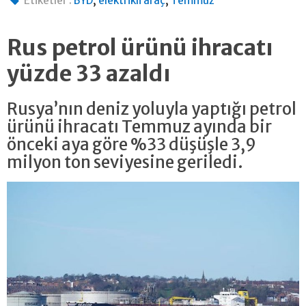
,
,
Etiketler :
BYD
elektrikli araç
Temmuz
Rus petrol ürünü ihracatı
yüzde 33 azaldı
Rusya’nın deniz yoluyla yaptığı petrol
ürünü ihracatı Temmuz ayında bir
önceki aya göre %33 düşüşle 3,9
milyon ton seviyesine geriledi.