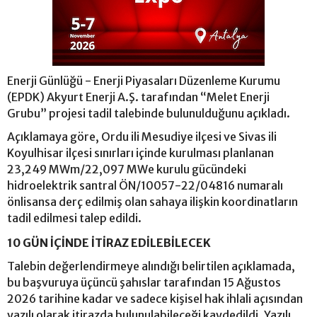
Enerji Günlüğü - Enerji Piyasaları Düzenleme Kurumu
(EPDK) Akyurt Enerji A.Ş. tarafından “Melet Enerji
Grubu” projesi tadil talebinde bulunulduğunu açıkladı.
Açıklamaya göre, Ordu ili Mesudiye ilçesi ve Sivas ili
Koyulhisar ilçesi sınırları içinde kurulması planlanan
23,249 MWm/22,097 MWe kurulu gücündeki
hidroelektrik santral ÖN/10057-22/04816 numaralı
önlisansa derç edilmiş olan sahaya ilişkin koordinatların
tadil edilmesi talep edildi.
10 GÜN İÇİNDE İTİRAZ EDİLEBİLECEK
Talebin değerlendirmeye alındığı belirtilen açıklamada,
bu başvuruya üçüncü şahıslar tarafından 15 Ağustos
2026 tarihine kadar ve sadece kişisel hak ihlali açısından
yazılı olarak itirazda bulunulabileceği kaydedildi. Yazılı