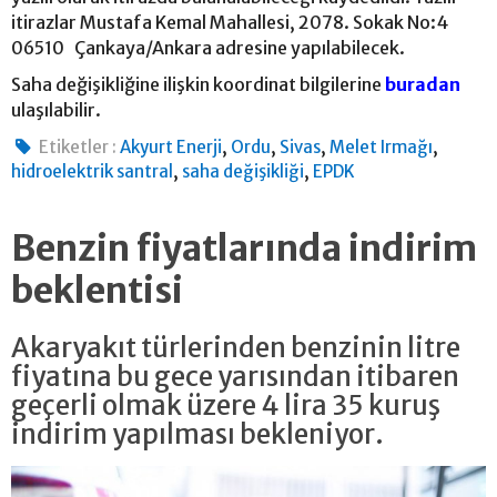
itirazlar Mustafa Kemal Mahallesi, 2078. Sokak No:4
06510 Çankaya/Ankara adresine yapılabilecek.
Saha değişikliğine ilişkin koordinat bilgilerine
buradan
ulaşılabilir.
,
,
,
,
Etiketler :
Akyurt Enerji
Ordu
Sivas
Melet Irmağı
,
,
hidroelektrik santral
saha değişikliği
EPDK
Benzin fiyatlarında indirim
beklentisi
Akaryakıt türlerinden benzinin litre
fiyatına bu gece yarısından itibaren
geçerli olmak üzere 4 lira 35 kuruş
indirim yapılması bekleniyor.