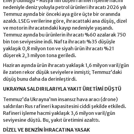
Enerji Günlüğü - Rusya’nın düşen rafineri işleme hacmi
nedeniyle deniz yoluyla petrol ürünleri ihracatı 2026 yılı
Temmuz ayında bir önceki aya göre üçte bir oranında
azaldı. LSEG verilerine göre, ihracattaki ana düşüş, dizel
ve motorin ihracatındaki kayıp nedeniyle yaşandı.
Temmuz ayında bu ürünlerin ihracatı %60 azalarak 750
bin ton seviyesine indi. Nafta ihracatı %35 düşüşle
yaklaşık 0,8 milyon ton ve siyah ürün ihracatı %21
düşerek 2,3 milyon tona geriledi.
Haziran ayında ürün ihracatı yaklaşık 1,6 milyon varil/gün
ile zaten rekor düşük seviyelere inmişti; Temmuz’daki
düşüş bunu daha da derinleştirdi.
UKRAYNA SALDIRILARIYLA YAKIT ÜRETİMİ DÜŞTÜ
Temmuz’da Ukrayna’nın insansız hava aracı (drone)
saldırıları Rus rafineri kapasitesini ciddi şekilde etkiledi.
Rafineri işleme hacmi yaklaşık 3,6 milyon varil/gün
seviyesine düştü. Bu, yakıt üretimini azalttı.
DİZEL VE BENZİN İHRACATINA YASAK