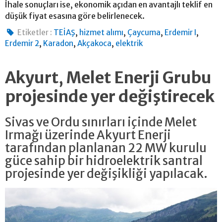
İhale sonuçları ise, ekonomik açıdan en avantajlı teklif en
düşük fiyat esasına göre belirlenecek.
,
,
,
,
Etiketler :
TEİAŞ
hizmet alımı
Çaycuma
Erdemir I
,
,
,
Erdemir 2
Karadon
Akçakoca
elektrik
Akyurt, Melet Enerji Grubu
projesinde yer değiştirecek
Sivas ve Ordu sınırları içinde Melet
Irmağı üzerinde Akyurt Enerji
tarafından planlanan 22 MW kurulu
güce sahip bir hidroelektrik santral
projesinde yer değişikliği yapılacak.