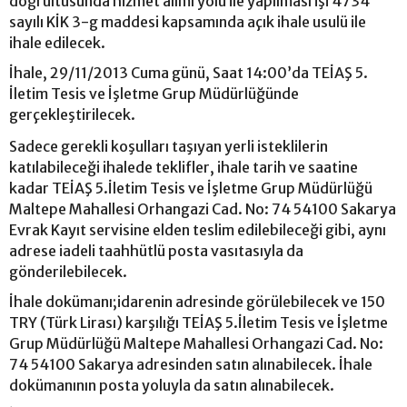
doğrultusunda hizmet alımı yolu ile yapılması işi 4734
sayılı KİK 3-g maddesi kapsamında açık ihale usulü ile
ihale edilecek.
İhale, 29/11/2013 Cuma günü, Saat 14:00’da TEİAŞ 5.
İletim Tesis ve İşletme Grup Müdürlüğünde
gerçekleştirilecek.
Sadece gerekli koşulları taşıyan yerli isteklilerin
katılabileceği ihalede teklifler, ihale tarih ve saatine
kadar TEİAŞ 5.İletim Tesis ve İşletme Grup Müdürlüğü
Maltepe Mahallesi Orhangazi Cad. No: 74 54100 Sakarya
Evrak Kayıt servisine elden teslim edilebileceği gibi, aynı
adrese iadeli taahhütlü posta vasıtasıyla da
gönderilebilecek.
İhale dokümanı;idarenin adresinde görülebilecek ve 150
TRY (Türk Lirası) karşılığı TEİAŞ 5.İletim Tesis ve İşletme
Grup Müdürlüğü Maltepe Mahallesi Orhangazi Cad. No:
74 54100 Sakarya adresinden satın alınabilecek. İhale
dokümanının posta yoluyla da satın alınabilecek.