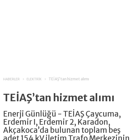
TEİAŞ’tan hizmet alımı
HABERLER
ELEKTRİK
TEİAŞ’tan hizmet alımı
Enerji Günlüğü - TEİAŞ Çaycuma,
Erdemir I, Erdemir 2, Karadon,
Akçakoca’da bulunan toplam beş
adet 154 kV iletim Trafo Merkezinin