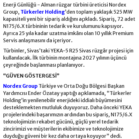
Enerji Günlüğü - Alman rüzgar türbini üreticisi Nordex
Group,
Türkerler Holding
’den toplam yaklaşık 525 MW
kapasiteli yeni bir sipariş aldığını açıkladı. Sipariş, 72 adet
N175/6.X türbininin tedarik ve kurulumunu kapsıyor.
Ayrıca 25 yıla kadar uzatma imkânı olan 10 yıllık Premium
Servis anlaşmasını da içeriyor.
Türbinler, Sivas’taki YEKA-5 R25 Sivas rüzgâr projesi için
kullanılacak. İlk türbinin montajına 2027 yılının üçüncü
çeyreğinde başlanması planlanıyor.
“GÜVEN GÖSTERGESİ”
Nordex Group
Türkiye ve Orta Doğu Bölgesi Başkan
Yardımcısı Ender Özatay yaptığı açıklamada, “Türkerler
Holding’in yenilenebilir enerjideki iddialı büyümesini
desteklemekten mutluluk duyuyoruz. Daha önceki YEKA
projelerindeki başarımızın ardından bu sipariş, N175/6.X
teknolojimizin rekabet gücünü, güçlü yerel tedarik
zincirimizi ve müşterilerin ekibimize ve teknolojimize
duyduğu güveni bir kez daha ortaya koyuyor” dedi.