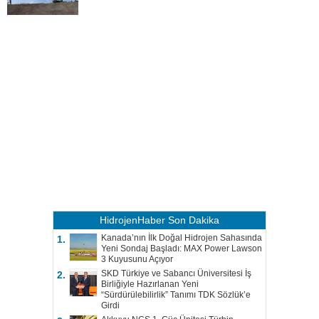
HidrojenHaber
Son Dakika
Kanada’nın İlk Doğal Hidrojen Sahasında
1.
Yeni Sondaj Başladı: MAX Power Lawson
3 Kuyusunu Açıyor
SKD Türkiye ve Sabancı Üniversitesi İş
2.
Birliğiyle Hazırlanan Yeni
“Sürdürülebilirlik” Tanımı TDK Sözlük’e
Girdi