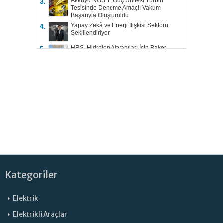
Akkuyu NGS 1. Güç Ünitesi Türbin
3.
Tesisinde Deneme Amaçlı Vakum
Başarıyla Oluşturuldu
Yapay Zekâ ve Enerji İlişkisi Sektörü
4.
Şekillendiriyor
HRS, Hidrojen Altyapıları İçin Baker
5.
Hughes ile Çalışacak
Kategoriler
Elektrik
Elektrikli Araçlar