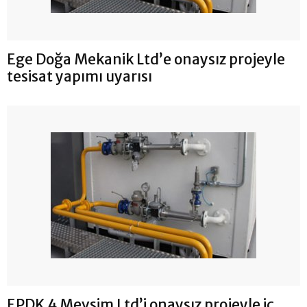
Ege Doğa Mekanik Ltd’e onaysız projeyle
tesisat yapımı uyarısı
EPDK 4 Mevsim Ltd’i onaysız projeyle iç