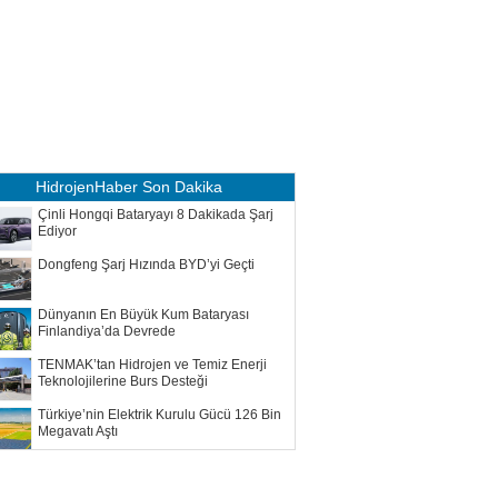
HidrojenHaber
Son Dakika
Çinli Hongqi Bataryayı 8 Dakikada Şarj
Ediyor
Dongfeng Şarj Hızında BYD’yi Geçti
Dünyanın En Büyük Kum Bataryası
Finlandiya’da Devrede
TENMAK’tan Hidrojen ve Temiz Enerji
Teknolojilerine Burs Desteği
Türkiye’nin Elektrik Kurulu Gücü 126 Bin
Megavatı Aştı