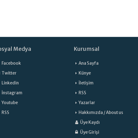
osyal Medya
Kurumsal
Facebook
Ana Sayfa
Twitter
Künye
Linkedin
İletişim
İnstagram
RSS
Youtube
Yazarlar
RSS
Hakkımızda / About us
Üye Kaydı
Üye Girişi