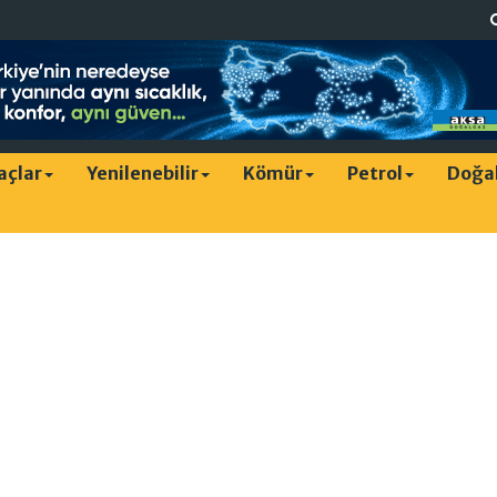
raçlar
Yenilenebilir
Kömür
Petrol
Doğa