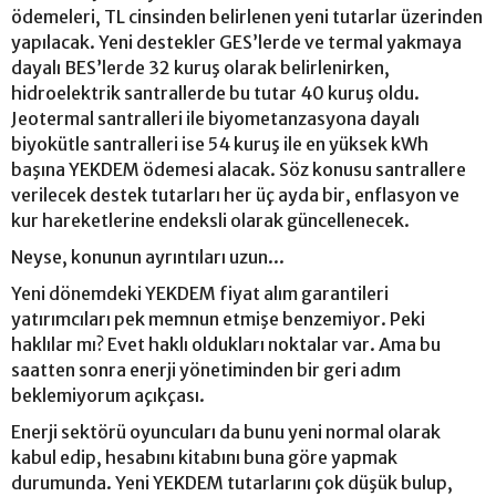
ödemeleri, TL cinsinden belirlenen yeni tutarlar üzerinden
yapılacak. Yeni destekler GES’lerde ve termal yakmaya
dayalı BES’lerde 32 kuruş olarak belirlenirken,
hidroelektrik santrallerde bu tutar 40 kuruş oldu.
Jeotermal santralleri ile biyometanzasyona dayalı
biyokütle santralleri ise 54 kuruş ile en yüksek kWh
başına YEKDEM ödemesi alacak. Söz konusu santrallere
verilecek destek tutarları her üç ayda bir, enflasyon ve
kur hareketlerine endeksli olarak güncellenecek.
Neyse, konunun ayrıntıları uzun...
Yeni dönemdeki YEKDEM fiyat alım garantileri
yatırımcıları pek memnun etmişe benzemiyor. Peki
haklılar mı? Evet haklı oldukları noktalar var. Ama bu
saatten sonra enerji yönetiminden bir geri adım
beklemiyorum açıkçası.
Enerji sektörü oyuncuları da bunu yeni normal olarak
kabul edip, hesabını kitabını buna göre yapmak
durumunda. Yeni YEKDEM tutarlarını çok düşük bulup,