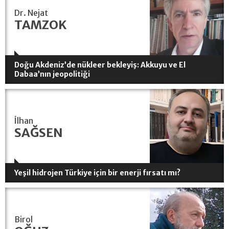
Dr. Nejat
TAMZOK
Doğu Akdeniz’de nükleer bekleyiş: Akkuyu ve El
Dabaa’nın jeopolitiği
İlhan
SAĞSEN
Yeşil hidrojen Türkiye için bir enerji fırsatı mı?
Birol