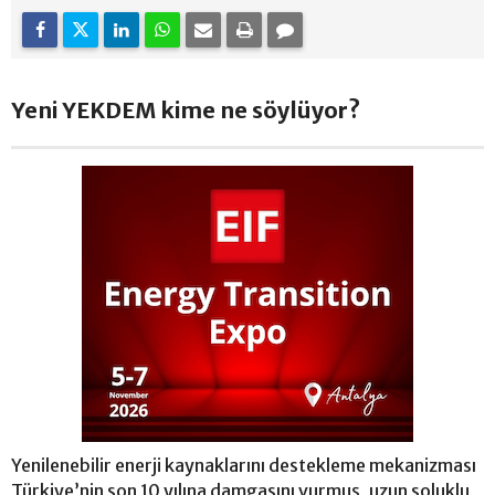
Yeni YEKDEM kime ne söylüyor?
Yenilenebilir enerji kaynaklarını destekleme mekanizması
Türkiye’nin son 10 yılına damgasını vurmuş, uzun soluklu