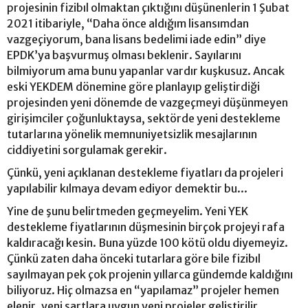
projesinin fizibıl olmaktan çıktığını düşünenlerin 1 Şubat
2021 itibariyle, “Daha önce aldığım lisansımdan
vazgeçiyorum, bana lisans bedelimi iade edin” diye
EPDK’ya başvurmuş olması beklenir. Sayılarını
bilmiyorum ama bunu yapanlar vardır kuşkusuz. Ancak
eski YEKDEM dönemine göre planlayıp geliştirdiği
projesinden yeni dönemde de vazgeçmeyi düşünmeyen
girişimciler çoğunluktaysa, sektörde yeni destekleme
tutarlarına yönelik memnuniyetsizlik mesajlarının
ciddiyetini sorgulamak gerekir.
Çünkü, yeni açıklanan destekleme fiyatları da projeleri
yapılabilir kılmaya devam ediyor demektir bu...
Yine de şunu belirtmeden geçmeyelim. Yeni YEK
destekleme fiyatlarının düşmesinin birçok projeyi rafa
kaldıracağı kesin. Buna yüzde 100 kötü oldu diyemeyiz.
Çünkü zaten daha önceki tutarlara göre bile fizibıl
sayılmayan pek çok projenin yıllarca gündemde kaldığını
biliyoruz. Hiç olmazsa en “yapılamaz” projeler hemen
elenir, yeni şartlara uygun yeni projeler geliştirilir.