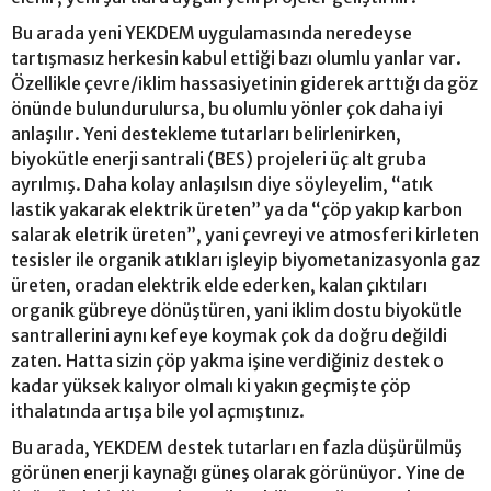
Bu arada yeni YEKDEM uygulamasında neredeyse
tartışmasız herkesin kabul ettiği bazı olumlu yanlar var.
Özellikle çevre/iklim hassasiyetinin giderek arttığı da göz
önünde bulundurulursa, bu olumlu yönler çok daha iyi
anlaşılır. Yeni destekleme tutarları belirlenirken,
biyokütle enerji santrali (BES) projeleri üç alt gruba
ayrılmış. Daha kolay anlaşılsın diye söyleyelim, “atık
lastik yakarak elektrik üreten” ya da “çöp yakıp karbon
salarak eletrik üreten”, yani çevreyi ve atmosferi kirleten
tesisler ile organik atıkları işleyip biyometanizasyonla gaz
üreten, oradan elektrik elde ederken, kalan çıktıları
organik gübreye dönüştüren, yani iklim dostu biyokütle
santrallerini aynı kefeye koymak çok da doğru değildi
zaten. Hatta sizin çöp yakma işine verdiğiniz destek o
kadar yüksek kalıyor olmalı ki yakın geçmişte çöp
ithalatında artışa bile yol açmıştınız.
Bu arada, YEKDEM destek tutarları en fazla düşürülmüş
görünen enerji kaynağı güneş olarak görünüyor. Yine de