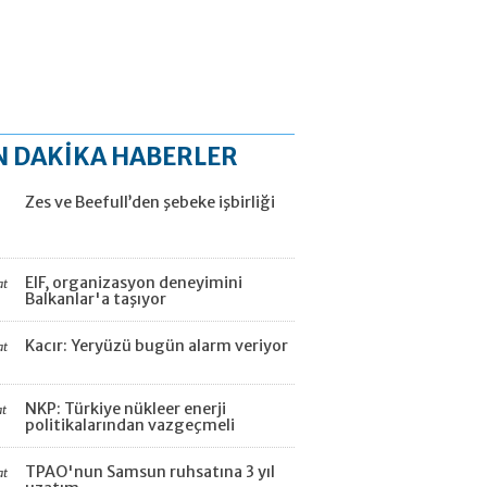
N DAKİKA HABERLER
Zes ve Beefull’den şebeke işbirliği
EIF, organizasyon deneyimini
at
Balkanlar'a taşıyor
Kacır: Yeryüzü bugün alarm veriyor
at
NKP: Türkiye nükleer enerji
at
politikalarından vazgeçmeli
TPAO'nun Samsun ruhsatına 3 yıl
at