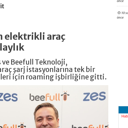
önce
it
10 s
önce
 elektrikli araç
laylık
s ve Beefull Teknoloji,
araç şarj istasyonlarına tek bir
ri için roaming işbirliğine gitti.
Hab