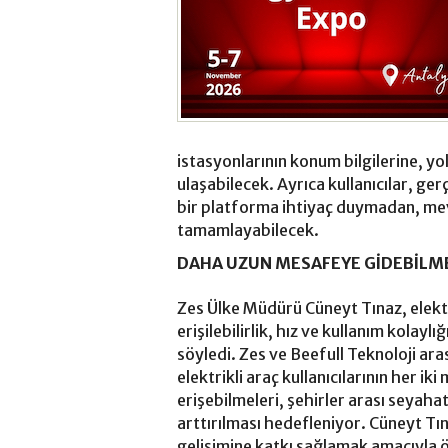
istasyonlarının konum bilgilerine, yol
ulaşabilecek. Ayrıca kullanıcılar, ger
bir platforma ihtiyaç duymadan, me
tamamlayabilecek.
DAHA UZUN MESAFEYE GİDEBİLM
Zes Ülke Müdürü Cüneyt Tınaz, elektri
erişilebilirlik, hız ve kullanım kolay
söyledi. Zes ve Beefull Teknoloji ara
elektrikli araç kullanıcılarının her ik
erişebilmeleri, şehirler arası seyahat
arttırılması hedefleniyor. Cüneyt Tına
gelişimine katkı sağlamak amacıyla ö