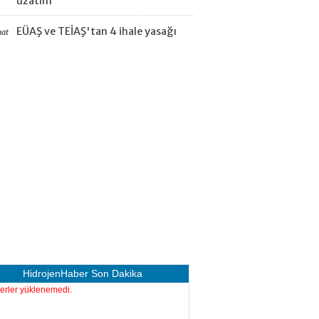
uzatım
EÜAŞ ve TEİAŞ'tan 4 ihale yasağı
aat
HidrojenHaber
Son Dakika
erler yüklenemedi.