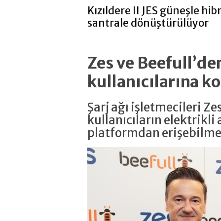
Kızıldere II JES güneşle hibr
santrale dönüştürülüyor
Zes ve Beefull’den
kullanıcılarına ko
Şarj ağı işletmecileri Ze
kullanıcıların elektrikli 
platformdan erişebilmele