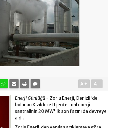
A+
A-
Enerji Günlüğü -
Zorlu Enerji, Denizli'de
bulunan Kızıldere II jeotermal enerji
santralinin 20 MW'lik son fazını da devreye
aldı.
Zorlu Enerji'den yapılan açıklamaya göre,