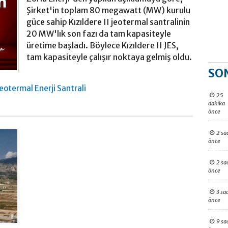
Şirket'in toplam 80 megawatt (MW) kurulu
güce sahip Kızıldere II jeotermal santralinin
20 MW'lık son fazı da tam kapasiteyle
üretime başladı. Böylece Kızıldere II JES,
tam kapasiteyle çalışır noktaya gelmiş oldu.
SO
 Jeotermal Enerji Santrali
25
dakika
önce
2 sa
önce
2 sa
önce
3 sa
önce
9 sa