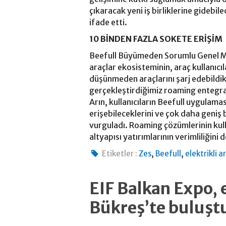
çıkaracak yeni iş birliklerine gidebil
ifade etti.
10 BİNDEN FAZLA SOKETE ERİŞİM
Beefull Büyümeden Sorumlu Genel Müd
araçlar ekosisteminin, araç kullanıc
düşünmeden araçlarını şarj edebildikl
gerçekleştirdiğimiz roaming entegra
Arın, kullanıcıların Beefull uygulama
erişebileceklerini ve çok daha geniş 
vurguladı. Roaming çözümlerinin kulla
altyapısı yatırımlarının verimliliğini 
,
,
Etiketler :
Zes
Beefull
elektrikli a
EIF Balkan Expo, 
Bükreş’te buluşt