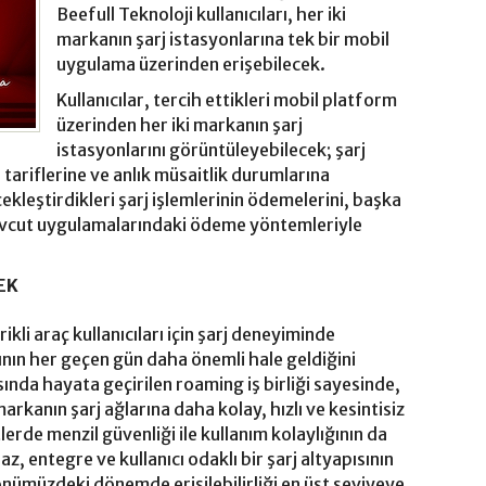
Beefull Teknoloji kullanıcıları, her iki
markanın şarj istasyonlarına tek bir mobil
uygulama üzerinden erişebilecek.
Kullanıcılar, tercih ettikleri mobil platform
üzerinden her iki markanın şarj
istasyonlarını görüntüleyebilecek; şarj
 tariflerine ve anlık müsaitlik durumlarına
çekleştirdikleri şarj işlemlerinin ödemelerini, başka
vcut uygulamalarındaki ödeme yöntemleriyle
EK
kli araç kullanıcıları için şarj deneyiminde
lığının her geçen gün daha önemli hale geldiğini
sında hayata geçirilen roaming iş birliği sayesinde,
i markanın şarj ağlarına daha kolay, hızlı ve kesintisiz
lerde menzil güvenliği ile kullanım kolaylığının da
z, entegre ve kullanıcı odaklı bir şarj altyapısının
nümüzdeki dönemde erişilebilirliği en üst seviyeye