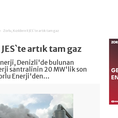
Zorlu, Kızıldere II JES`te artık tam gaz
I JES`te artık tam gaz
nerji, Denizli'de bulunan
nerji santralinin 20 MW'lik son
orlu Enerji'den...