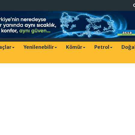
raçlar
Yenilenebilir
Kömür
Petrol
Doğa