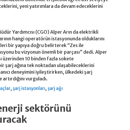
eceklerini, yeni yatırımlara da devam edeceklerini
ür Yardımcısı (CGO) Alper Arın da elektrikli
ılarının hangi operatörün istasyonunda olduklarını
eri bir yapıya doğru belirterek “Zes ile
syonu bu vizyonun önemli bir parçası” dedi. Alper
sı üzerinden 10 binden fazla sokete
bir şarj ağına tek noktadan ulaşabileceklerini
nıcı deneyimini iyileştirirken, ülkedeki şarj
de artırdığını vurguladı.
,
,
raçlar
şarj istasyonları
şarj ağı
enerji sektörünü
uracak