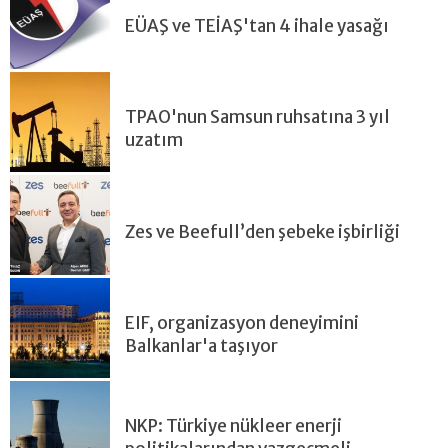
EÜAŞ ve TEİAŞ'tan 4 ihale yasağı
TPAO'nun Samsun ruhsatına 3 yıl
uzatım
Zes ve Beefull’den şebeke işbirliği
EIF, organizasyon deneyimini
Balkanlar'a taşıyor
NKP: Türkiye nükleer enerji