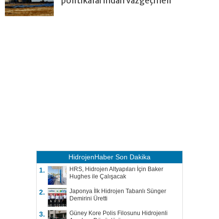
politikalarından vazgeçmeli
HidrojenHaber
Son Dakika
HRS, Hidrojen Altyapıları İçin Baker
1.
Hughes ile Çalışacak
Japonya İlk Hidrojen Tabanlı Sünger
2.
Demirini Üretti
Güney Kore Polis Filosunu Hidrojenli
3.