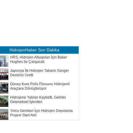
HidrojenHaber
Son Dakika
HRS, Hidrojen Altyapıları İçin Baker
Hughes ile Çalışacak
Japonya İlk Hidrojen Tabanlı Sünger
Demirini Üretti
Güney Kore Polis Filosunu Hidrojenli
Araçlara Dönüştürüyor
Hidrojene Yatıran Kaybetti, Gelirler
Geleneksel İşlerden
Yolcu Gemileri İçin Hidrojen Depolama
Projesi Start Aldı