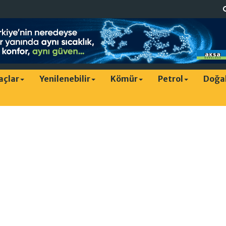
raçlar
Yenilenebilir
Kömür
Petrol
Doğa