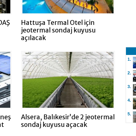
DAŞ
Hattuşa Termal Otel için
jeotermal sondaj kuyusu
açılacak
1.
2.
3.
4.
5.
üneş
Alsera, Balıkesir’de 2 jeotermal
at
sondaj kuyusu açacak