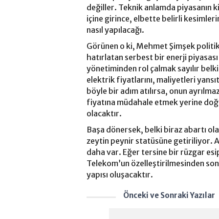
değiller. Teknik anlamda piyasanın k
içine girince, elbette belirli kesiml
nasıl yapılacağı.
Görünen o ki, Mehmet Şimşek politika
hatırlatan serbest bir enerji piyasası
yönetiminden rol çalmak sayılır belk
elektrik fiyatlarını, maliyetleri yan
böyle bir adım atılırsa, onun ayrılmaz
fiyatına müdahale etmek yerine do
olacaktır.
Başa dönersek, belki biraz abartı ola
zeytin peynir statüsüne getiriliyor.
daha var. Eğer tersine bir rüzgar es
Telekom’un özelleştirilmesinden sonr
yapısı oluşacaktır.
Önceki ve Sonraki Yazılar