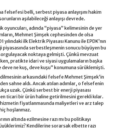
 felsefesi belli, serbest piyasa anlayışını hakim
runların aşılabileceği anlayışı devrede.
ik oyuncuları, adında “piyasa” kelimesinin de yer
dımların, Mehmet Şimşek cephesinden de olsa
 yılındaki ilk Elektrik Piyasası Kanunu ile EPDK’nın
ji piyasasında serbestleşmenin sonucu büyüyen bu
ni sorgulayacak noktaya gelmişti. Çünkü mevzuat
ken, pratikte idari ve siyasi uygulamaların başka
“ne deve ne kuş, deve kuşu” konumuna sürüklemişti.
edilmesinin arkasındaki felsefe Mehmet Şimşek’in
iden sahne aldı. Ancak atılan adımlar, o felsefenin
ukça uzak. Çünkü serbest bir enerji piyasası
 ticari bir ürün haline getirilmesini gerekli kılar.
 hizmetin fiyatlanmasında maliyetleri ve arz talep
 hiç hoşlanmaz.
arının altında ezilmesine razı mı bu politikayı
yüklerimiz? Kendilerine sorarsak elbette razı