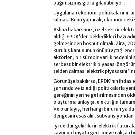
bağımsızmış gibi algılanabiliyor.
Uygulanan ekonomi politikalarının ana
kılmak. Bunu yaparak, ekonomideki so
Aslına bakarsanız, özel sektör elektr
aldığı EPDK’den bekledikleri bazı a
gelmesinden hoşnut olmalı. Zira, 2001
kuruluş kanununun önünü açtığı ener
aktörler , bir süredir varlık nedeni
serbest bir elektrik piyasası öngörür
telden çalması elektrik piyasasını 
Görünüşe bakılırsa, EPDK’nın ihdas 
şahsında ve izlediği politikalarla yen
gereğinin yerine getirilmesinden old
oluşturma anlayışı, elektriğin tamamen
Ve o anlayış, herhangi bir ürün ya da
dengesini esas alır, sübvansiyondan
İyi de dar gelirlilerin elektrik fatural
savunup hayata geçirmeye çalışan bü