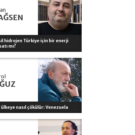
han
AĞSEN
il hidrojen Türkiye için bir enerji
satı mı?
rol
ĞUZ
r ülkeye nasıl çökülür: Venezuela