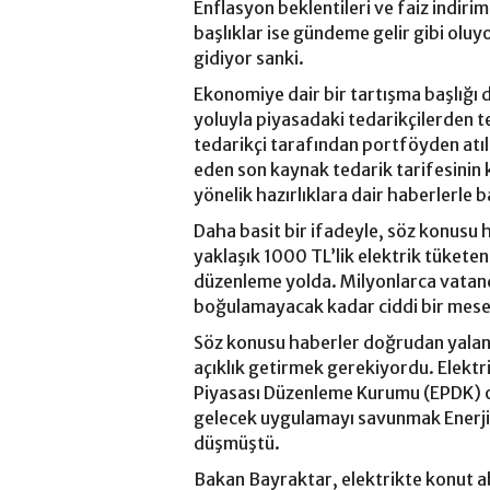
Enflasyon beklentileri ve faiz indirim
başlıklar ise gündeme gelir gibi olu
gidiyor sanki.
Ekonomiye dair bir tartışma başlığı da 
yoluyla piyasadaki tedarikçilerden
tedarikçi tarafından portföyden atılm
eden son kaynak tedarik tarifesinin
yönelik hazırlıklara dair haberlerle b
Daha basit bir ifadeyle, söz konusu 
yaklaşık 1000 TL’lik elektrik tüketen
düzenleme yolda. Milyonlarca vatandaş
boğulamayacak kadar ciddi bir mese
Söz konusu haberler doğrudan yala
açıklık getirmek gerekiyordu. Elektri
Piyasası Düzenleme Kurumu (EPDK) 
gelecek uygulamayı savunmak Enerji 
düşmüştü.
Bakan Bayraktar, elektrikte konut 