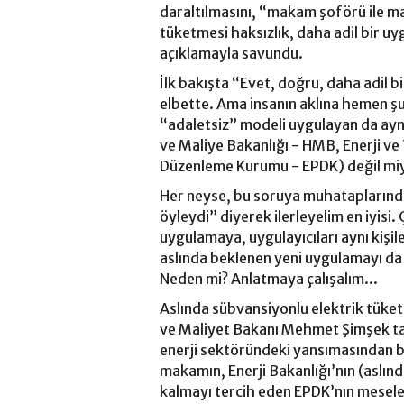
daraltılmasını, “makam şoförü ile ma
tüketmesi haksızlık, daha adil bir u
açıklamayla savundu.
İlk bakışta “Evet, doğru, daha adil bi
elbette. Ama insanın aklına hemen ş
“adaletsiz” modeli uygulayan da aynı
ve Maliye Bakanlığı - HMB, Enerji ve 
Düzenleme Kurumu - EPDK) değil mi
Her neyse, bu soruya muhataplarınd
öyleydi” diyerek ilerleyelim en iyis
uygulamaya, uygulayıcıları aynı kişil
aslında beklenen yeni uygulamayı da
Neden mi? Anlatmaya çalışalım...
Aslında sübvansiyonlu elektrik tüket
ve Maliyet Bakanı Mehmet Şimşek tar
enerji sektöründeki yansımasından ba
makamın, Enerji Bakanlığı’nın (aslın
kalmayı tercih eden EPDK’nın mesele