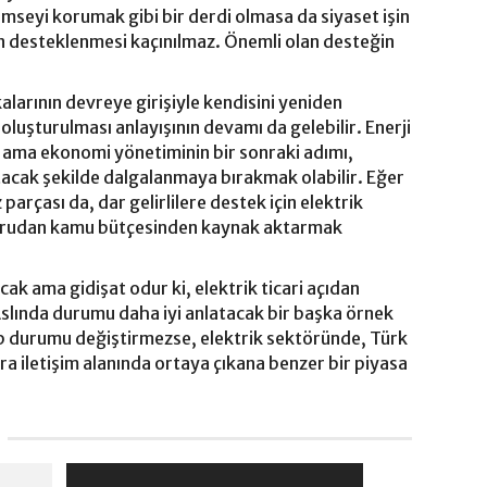
imseyi korumak gibi bir derdi olmasa da siyaset işin
erin desteklenmesi kaçınılmaz. Önemli olan desteğin
larının devreye girişiyle kendisini yeniden
 oluşturulması anlayışının devamı da gelebilir. Enerji
i ama ekonomi yönetiminin bir sonraki adımı,
sıtacak şekilde dalgalanmaya bırakmak olabilir. Eğer
 parçası da, dar gelirlilere destek için elektrik
ğrudan kamu bütçesinden kaynak aktarmak
cak ama gidişat odur ki, elektrik ticari açıdan
 Aslında durumu daha iyi anlatacak bir başka örnek
ip durumu değiştirmezse, elektrik sektöründe, Türk
a iletişim alanında ortaya çıkana benzer bir piyasa