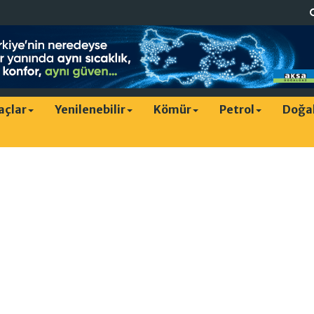
raçlar
Yenilenebilir
Kömür
Petrol
Doğa