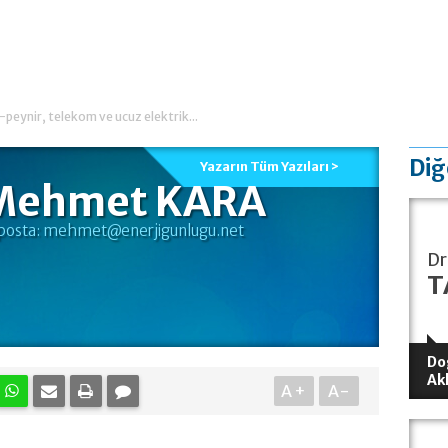
peynir, telekom ve ucuz elektrik...
Diğ
Yazarın Tüm Yazıları >
Mehmet KARA
posta:
mehmet@enerjigunlugu.net
Dr
T
Do
Ak
A+
A-