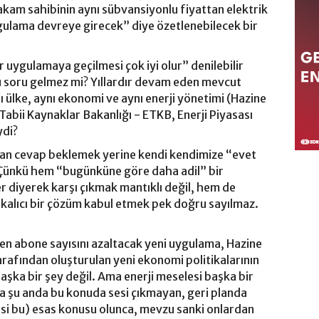
kam sahibinin aynı sübvansiyonlu fiyattan elektrik
ygulama devreye girecek” diye özetlenebilecek bir
r uygulamaya geçilmesi çok iyi olur” denilebilir
u soru gelmez mi? Yıllardır devam eden mevcut
 ülke, aynı ekonomi ve aynı enerji yönetimi (Hazine
Tabii Kaynaklar Bakanlığı - ETKB, Enerji Piyasası
ydi?
an cevap beklemek yerine kendi kendimize “evet
i. Çünkü hem “bugünküne göre daha adil” bir
er diyerek karşı çıkmak mantıklı değil, hem de
 kalıcı bir çözüm kabul etmek pek doğru sayılmaz.
en abone sayısını azaltacak yeni uygulama, Hazine
afından oluşturulan yeni ekonomi politikalarının
şka bir şey değil. Ama enerji meselesi başka bir
da şu anda bu konuda sesi çıkmayan, geri planda
si bu) esas konusu olunca, mevzu sanki onlardan