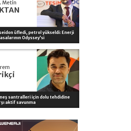
. Metin
KTAN
eidon üfledi, petrol yükseldi: Enerji
yasalarının Odyssey’si
erem
rikçi
neş santralleri için dolu tehdidine
rşı aktif savunma