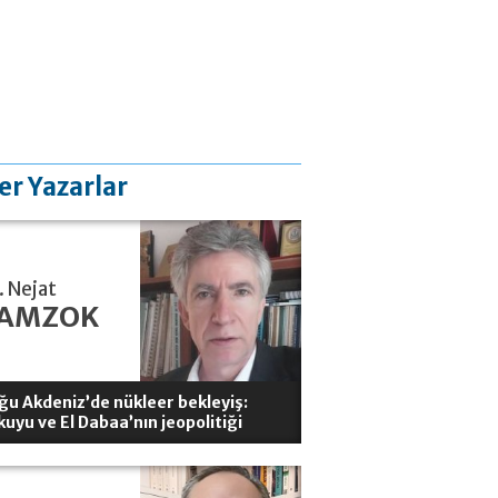
er Yazarlar
. Nejat
AMZOK
ğu Akdeniz’de nükleer bekleyiş:
kuyu ve El Dabaa’nın jeopolitiği