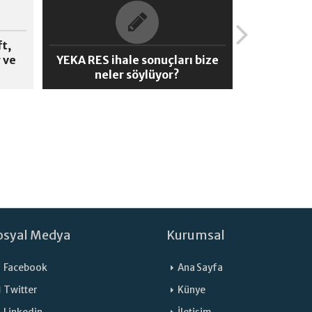
t,
 ve
YEKA RES ihale sonuçları bize
neler söylüyor?
osyal Medya
Kurumsal
Facebook
Ana Sayfa
Twitter
Künye