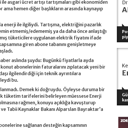
i ile asgari ücret artışı tartışmaları gibi ekonomiden
Dr
A
yor ama hemen diğer başlıkların arasında kaynayıp
enerji ile ilgiliydi. Tartışma, elektriğini pazarlık
 temin etmemiş/edememiş ya da daha önce anlaştığı
Pos
pi
ış tüketicilere uygulanan elektrik fiyatını ifade
 kapsamına giren abone tabanını genişletmeye
aşladı.
haber aslında şuydu: Bugünkü fiyatlarla ayda
K
 konut abonelerinin faturalarını zıplatacak yeni bir
E
ı ilgilendirdiği için teknik ayrıntılara
leydi bu.
nlanmadı. Demek ki doğruydu. Öyleyse duruma bir
Gü
k tüketim tarifelerini belirleyen müessese Enerji
ka
olmasına rağmen, konuyu açıklığa kavuşturup
ve Tabii Kaynaklar Bakanı Alparslan Bayraktar’a
abonelerine sağlanan desteğin kapsamının