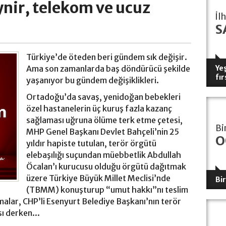
nir, telekom ve ucuz
İl
S
Türkiye’de öteden beri gündem sık değişir.
Ama son zamanlarda baş döndürücü şekilde
Yeş
fır
yaşanıyor bu gündem değişiklikleri.
Ortadoğu’da savaş, yenidoğan bebekleri
özel hastanelerin üç kuruş fazla kazanç
sağlaması uğruna ölüme terk etme çetesi,
Bi
MHP Genel Başkanı Devlet Bahçeli’nin 25
O
yıldır hapiste tutulan, terör örgütü
elebaşılığı suçundan müebbetlik Abdullah
Öcalan’ı kurucusu olduğu örgütü dağıtmak
üzere Türkiye Büyük Millet Meclisi’nde
Bi
(TBMM) konuşturup “umut hakkı”nı teslim
şmalar, CHP’li Esenyurt Belediye Başkanı’nın terör
sı derken...