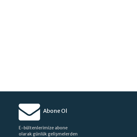
Abone Ol
E-bültenlerimize abone
olarak günlük gelişmelerden