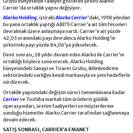
Grubu bünyesinde faaliyet gösteren şirketi Alarko
Carrier’da ortaklık yapısı değişiyor.
Alarko Holding
, iştiraki
Alarko Carrier
'daki, 1998 yılından
bu yana ortaklık yaptığı ABD’li Carrier’a ait tüm hisseleri
devralmak üzere anlaşmaya vardı. Carrier’e ait yüzde
42,03 oranındaki payı devralınca Alarko Holding’in
şirketteki payı yüzde 84,06’ya yükselecek.
Devir sonrası, 28 yıldır devam eden Alarko ile Carrier’ın
ortaklığı böylece sona erecek. Alarko Holding
bünyesindeki Sanayi ve Ticaret Grubu, iklimlendirme
sektöründeki varlığını kendi markasıyla ve yeni hedeflerle
sürdürecek.
Ortaklık yapısındaki değişim süreci tamamlanana kadar
Carrier
ve Toshiba markalı tüm ürünlerin günlük
operasyonları, üretim faaliyetleri ve müşterilerine
sunduğu hizmetler Alarko Carrier tarafından sağlanmaya
devam edecek.
SATIŞ SONRASI, CARRIER’A EMANET