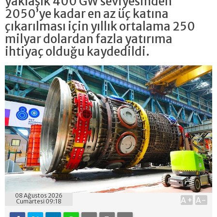
yaklaşık 400 GW seviyesinden
2050’ye kadar en az üç katına
çıkarılması için yıllık ortalama 250
milyar dolardan fazla yatırıma
ihtiyaç olduğu kaydedildi.
08 Ağustos 2026
A+
A-
Cumartesi 09:18