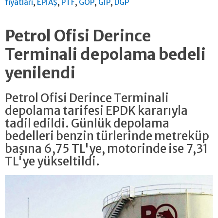
,
,
,
,
,
fiyatları
EPİAŞ
PTF
GÖP
GİP
DGP
Petrol Ofisi Derince
Terminali depolama bedeli
yenilendi
Petrol Ofisi Derince Terminali
depolama tarifesi EPDK kararıyla
tadil edildi. Günlük depolama
bedelleri benzin türlerinde metreküp
başına 6,75 TL'ye, motorinde ise 7,31
TL'ye yükseltildi.