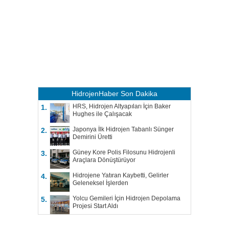
HidrojenHaber
Son Dakika
HRS, Hidrojen Altyapıları İçin Baker
1.
Hughes ile Çalışacak
Japonya İlk Hidrojen Tabanlı Sünger
2.
Demirini Üretti
Güney Kore Polis Filosunu Hidrojenli
3.
Araçlara Dönüştürüyor
Hidrojene Yatıran Kaybetti, Gelirler
4.
Geleneksel İşlerden
Yolcu Gemileri İçin Hidrojen Depolama
5.
Projesi Start Aldı