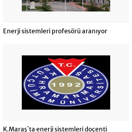
Enerji sistemleri profesörü aranıyor
K.Maraş`ta enerji sistemleri doçenti