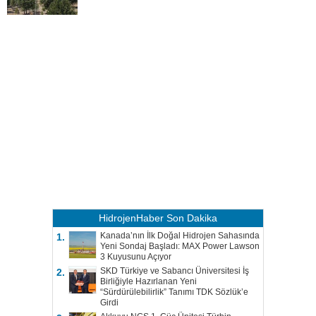
HidrojenHaber
Son Dakika
Kanada’nın İlk Doğal Hidrojen Sahasında
1.
Yeni Sondaj Başladı: MAX Power Lawson
3 Kuyusunu Açıyor
SKD Türkiye ve Sabancı Üniversitesi İş
2.
Birliğiyle Hazırlanan Yeni
“Sürdürülebilirlik” Tanımı TDK Sözlük’e
Girdi