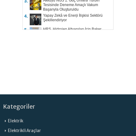
Akkuyu NGS 1. Güç Ünitesi Türbin
3.
Tesisinde Deneme Amaçlı Vakum
Başarıyla Oluşturuldu
Yapay Zekâ ve Enerji İlişkisi Sektörü
4.
Şekillendiriyor
HRS, Hidrojen Altyapıları İçin Baker
5.
Hughes ile Çalışacak
Kategoriler
Elektrik
Elektrikli Araçlar