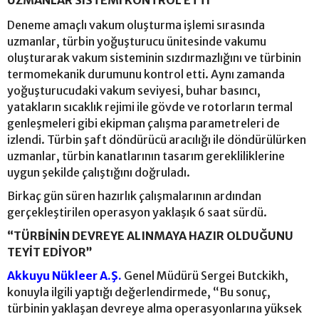
UZMANLAR SİSTEMİ KONTROL ETTİ
Deneme amaçlı vakum oluşturma işlemi sırasında
uzmanlar, türbin yoğuşturucu ünitesinde vakumu
oluşturarak vakum sisteminin sızdırmazlığını ve türbinin
termomekanik durumunu kontrol etti. Aynı zamanda
yoğuşturucudaki vakum seviyesi, buhar basıncı,
yatakların sıcaklık rejimi ile gövde ve rotorların termal
genleşmeleri gibi ekipman çalışma parametreleri de
izlendi. Türbin şaft döndürücü aracılığı ile döndürülürken
uzmanlar, türbin kanatlarının tasarım gerekliliklerine
uygun şekilde çalıştığını doğruladı.
Birkaç gün süren hazırlık çalışmalarının ardından
gerçekleştirilen operasyon yaklaşık 6 saat sürdü.
“TÜRBİNİN DEVREYE ALINMAYA HAZIR OLDUĞUNU
TEYİT EDİYOR”
Akkuyu Nükleer A.Ş.
Genel Müdürü Sergei Butckikh,
konuyla ilgili yaptığı değerlendirmede, “Bu sonuç,
türbinin yaklaşan devreye alma operasyonlarına yüksek