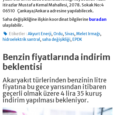
itirazlar Mustafa Kemal Mahallesi, 2078. Sokak No:4
06510 Çankaya/Ankara adresine yapılabilecek.
Saha değişikliğine ilişkin koordinat bilgilerine
buradan
ulaşılabilir.
,
,
,
,
Etiketler :
Akyurt Enerji
Ordu
Sivas
Melet Irmağı
,
,
hidroelektrik santral
saha değişikliği
EPDK
Benzin fiyatlarında indirim
beklentisi
Akaryakıt türlerinden benzinin litre
fiyatına bu gece yarısından itibaren
geçerli olmak üzere 4 lira 35 kuruş
indirim yapılması bekleniyor.