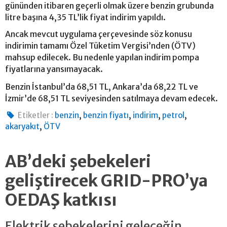
gününden itibaren geçerli olmak üzere benzin grubunda
litre başına 4,35 TL’lik fiyat indirim yapıldı.
Ancak mevcut uygulama çerçevesinde söz konusu
indirimin tamamı Özel Tüketim Vergisi’nden (ÖTV)
mahsup edilecek. Bu nedenle yapılan indirim pompa
fiyatlarına yansımayacak.
Benzin İstanbul’da 68,51 TL, Ankara’da 68,22 TL ve
İzmir’de 68,51 TL seviyesinden satılmaya devam edecek.
,
,
,
,
Etiketler :
benzin
benzin fiyatı
indirim
petrol
,
akaryakıt
ÖTV
AB’deki şebekeleri
geliştirecek GRID-PRO’ya
OEDAŞ katkısı
Elektrik şebekelerini geleceğin