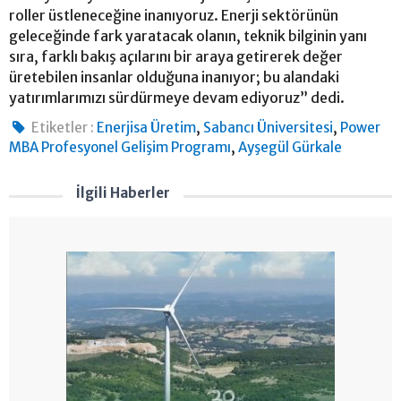
roller üstleneceğine inanıyoruz. Enerji sektörünün
geleceğinde fark yaratacak olanın, teknik bilginin yanı
sıra, farklı bakış açılarını bir araya getirerek değer
üretebilen insanlar olduğuna inanıyor; bu alandaki
yatırımlarımızı sürdürmeye devam ediyoruz” dedi.
,
,
Etiketler :
Enerjisa Üretim
Sabancı Üniversitesi
Power
,
MBA Profesyonel Gelişim Programı
Ayşegül Gürkale
İlgili Haberler