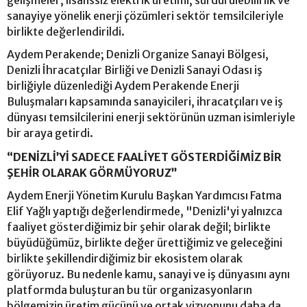
gelişmeler, lisanssız elektrik üretimi, sürdürülebilirlik ve
sanayiye yönelik enerji çözümleri sektör temsilcileriyle
birlikte değerlendirildi.
Aydem Perakende; Denizli Organize Sanayi Bölgesi,
Denizli İhracatçılar Birliği ve Denizli Sanayi Odası iş
birliğiyle düzenlediği Aydem Perakende Enerji
Buluşmaları kapsamında sanayicileri, ihracatçıları ve iş
dünyası temsilcilerini enerji sektörünün uzman isimleriyle
bir araya getirdi.
“DENİZLİ’Yİ SADECE FAALİYET GÖSTERDİĞİMİZ BİR
ŞEHİR OLARAK GÖRMÜYORUZ”
Aydem Enerji Yönetim Kurulu Başkan Yardımcısı Fatma
Elif Yağlı yaptığı değerlendirmede, "Denizli'yi yalnızca
faaliyet gösterdiğimiz bir şehir olarak değil; birlikte
büyüdüğümüz, birlikte değer ürettiğimiz ve geleceğini
birlikte şekillendirdiğimiz bir ekosistem olarak
görüyoruz. Bu nedenle kamu, sanayi ve iş dünyasını aynı
platformda buluşturan bu tür organizasyonların
bölgemizin üretim gücünü ve ortak vizyonunu daha da