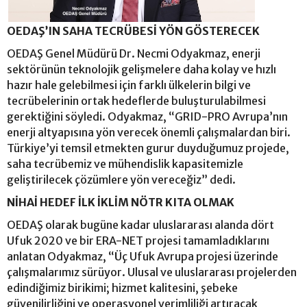
OEDAŞ’IN SAHA TECRÜBESİ YÖN GÖSTERECEK
OEDAŞ Genel Müdürü Dr. Necmi Odyakmaz, enerji
sektörünün teknolojik gelişmelere daha kolay ve hızlı
hazır hale gelebilmesi için farklı ülkelerin bilgi ve
tecrübelerinin ortak hedeflerde buluşturulabilmesi
gerektiğini söyledi. Odyakmaz, “GRID-PRO Avrupa’nın
enerji altyapısına yön verecek önemli çalışmalardan biri.
Türkiye’yi temsil etmekten gurur duyduğumuz projede,
saha tecrübemiz ve mühendislik kapasitemizle
geliştirilecek çözümlere yön vereceğiz” dedi.
NİHAİ HEDEF İLK İKLİM NÖTR KITA OLMAK
OEDAŞ olarak bugüne kadar uluslararası alanda dört
Ufuk 2020 ve bir ERA-NET projesi tamamladıklarını
anlatan Odyakmaz, “Üç Ufuk Avrupa projesi üzerinde
çalışmalarımız sürüyor. Ulusal ve uluslararası projelerden
edindiğimiz birikimi; hizmet kalitesini, şebeke
güvenilirliğini ve operasyonel verimliliği artıracak