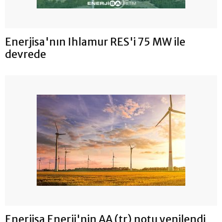
Enerjisa'nın Ihlamur RES'i 75 MW ile
devrede
Enerjisa Enerji'nin AA (tr) notu yenilendi