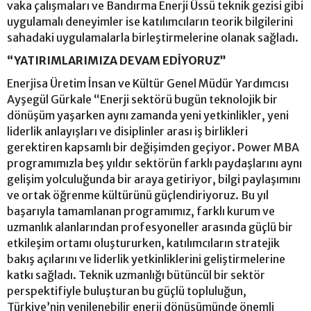
vaka çalışmaları ve Bandırma Enerji Üssü teknik gezisi gibi
uygulamalı deneyimler ise katılımcıların teorik bilgilerini
sahadaki uygulamalarla birleştirmelerine olanak sağladı.
“YATIRIMLARIMIZA DEVAM EDİYORUZ”
Enerjisa Üretim İnsan ve Kültür Genel Müdür Yardımcısı
Ayşegül Gürkale “Enerji sektörü bugün teknolojik bir
dönüşüm yaşarken aynı zamanda yeni yetkinlikler, yeni
liderlik anlayışları ve disiplinler arası iş birlikleri
gerektiren kapsamlı bir değişimden geçiyor. Power MBA
programımızla beş yıldır sektörün farklı paydaşlarını aynı
gelişim yolculuğunda bir araya getiriyor, bilgi paylaşımını
ve ortak öğrenme kültürünü güçlendiriyoruz. Bu yıl
başarıyla tamamlanan programımız, farklı kurum ve
uzmanlık alanlarından profesyoneller arasında güçlü bir
etkileşim ortamı oluştururken, katılımcıların stratejik
bakış açılarını ve liderlik yetkinliklerini geliştirmelerine
katkı sağladı. Teknik uzmanlığı bütüncül bir sektör
perspektifiyle buluşturan bu güçlü topluluğun,
Türkiye’nin yenilenebilir enerji dönüşümünde önemli