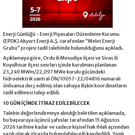
Enerji Günlüğü - Enerji Piyasaları Düzenleme Kurumu
(EPDK) Akyurt Enerji A.Ş. tarafından “Melet Enerji
Grubu” projesi tadil talebinde bulunulduğunu açıkladı.
Açıklamaya göre, Ordu ili Mesudiye ilçesi ve Sivas ili
Koyulhisar ilçesi sınırları içinde kurulması planlanan
23,249 MWm/22,097 MWe kurulu gücündeki
hidroelektrik santral ÖN/10057-22/04816 numaralı
önlisansa derç edilmiş olan sahaya ilişkin koordinatların
tadil edilmesi talep edildi.
10 GÜN İÇİNDE İTİRAZ EDİLEBİLECEK
Talebin değerlendirmeye alındığı belirtilen açıklamada,
bu başvuruya üçüncü şahıslar tarafından 15 Ağustos
2026 tarihine kadar ve sadece kişisel hak ihlali açısından
yazılı olarak itirazda bulunulabileceği kaydedildi. Yazılı