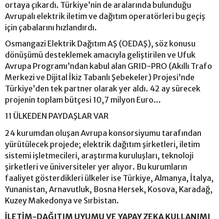
ortaya çıkardı. Türkiye’nin de aralarında bulunduğu
Avrupalı elektrik iletim ve dağıtım operatörleri bu geçiş
için çabalarını hızlandırdı.
Osmangazi Elektrik Dağıtım AŞ (OEDAŞ), söz konusu
dönüşümü desteklemek amacıyla geliştirilen ve Ufuk
Avrupa Programı’ndan kabul alan GRID-PRO (Akıllı Trafo
Merkezi ve Dijital İkiz Tabanlı Şebekeler) Projesi’nde
Türkiye’den tek partner olarak yer aldı. 42 ay sürecek
projenin toplam bütçesi 10,7 milyon Euro...
11 ÜLKEDEN PAYDAŞLAR VAR
24 kurumdan oluşan Avrupa konsorsiyumu tarafından
yürütülecek projede; elektrik dağıtım şirketleri, iletim
sistemi işletmecileri, araştırma kuruluşları, teknoloji
şirketleri ve üniversiteler yer alıyor. Bu kurumların
faaliyet gösterdikleri ülkeler ise Türkiye, Almanya, İtalya,
Yunanistan, Arnavutluk, Bosna Hersek, Kosova, Karadağ,
Kuzey Makedonya ve Sırbistan.
İLETİM-DAĞITIM UYUMU VE YAPAY ZEKA KULLANIMI