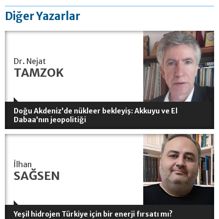
Diğer Yazarlar
Dr. Nejat
TAMZOK
Doğu Akdeniz’de nükleer bekleyiş: Akkuyu ve El
Dabaa’nın jeopolitiği
İlhan
SAĞSEN
Yeşil hidrojen Türkiye için bir enerji fırsatı mı?