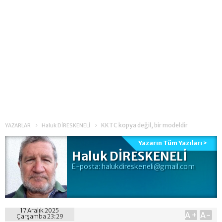
KKTC kopya değil, bir modeldir
YAZARLAR
Haluk DİRESKENELİ
Yazarın Tüm Yazıları >
Haluk DİRESKENELİ
E-posta:
halukdireskeneli@gmail.com
17 Aralık 2025
A+
A-
Çarşamba 23:29