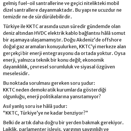
gelmiş fuel-oil santrallerine ve geçici nitelikteki mobil
dizel santrallere dayanmaktadır. Bu yapı ne ucuzdur ne
temizdir ne de sürdürülebilirdir.
Türkiye ile KKTC arasında uzun süredir gündemde olan
deniz altından HVDC elektrik kablo bağlantısı hâlâ somut
bir aşamaya ulaşamamıştır. Doğu Akdeniz’de offshore
doğal gaz aramaları konuşulurken, KKTC’yi merkeze alan
gerçekçi bir enerji entegrasyonu da ortada yoktur. Oysa
enerji, yalnızca teknik bir konu değil; ekonomik
dayanıklılık, çevresel sorumluluk ve siyasal özgüven
meselesidir.
Bu noktada sorulması gereken soru şudur:
KKTC neden demokratik kurumlarda gösterdiği
olgunluğu, enerji politikalarına yansıtamıyor?
Asıl yanlış soru ise hâlâ şudur:
“KKTC, Türkiye’ye ne kadar benziyor?”
Belki de artık daha doğru bir yerden bakmak gerekiyor.
Laiklik, parlamenter işleyiş, yargının saygınlığı ve