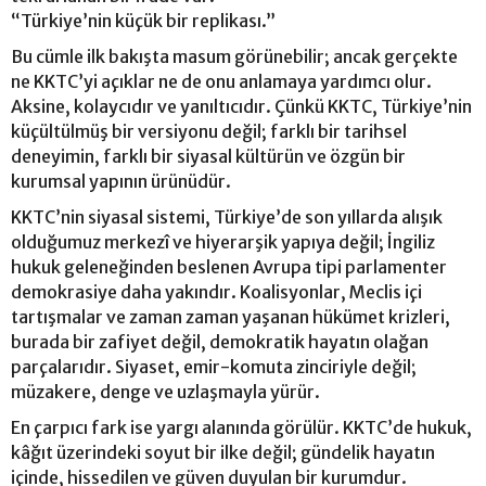
“Türkiye’nin küçük bir replikası.”
Bu cümle ilk bakışta masum görünebilir; ancak gerçekte
ne KKTC’yi açıklar ne de onu anlamaya yardımcı olur.
Aksine, kolaycıdır ve yanıltıcıdır. Çünkü KKTC, Türkiye’nin
küçültülmüş bir versiyonu değil; farklı bir tarihsel
deneyimin, farklı bir siyasal kültürün ve özgün bir
kurumsal yapının ürünüdür.
KKTC’nin siyasal sistemi, Türkiye’de son yıllarda alışık
olduğumuz merkezî ve hiyerarşik yapıya değil; İngiliz
hukuk geleneğinden beslenen Avrupa tipi parlamenter
demokrasiye daha yakındır. Koalisyonlar, Meclis içi
tartışmalar ve zaman zaman yaşanan hükümet krizleri,
burada bir zafiyet değil, demokratik hayatın olağan
parçalarıdır. Siyaset, emir-komuta zinciriyle değil;
müzakere, denge ve uzlaşmayla yürür.
En çarpıcı fark ise yargı alanında görülür. KKTC’de hukuk,
kâğıt üzerindeki soyut bir ilke değil; gündelik hayatın
içinde, hissedilen ve güven duyulan bir kurumdur.