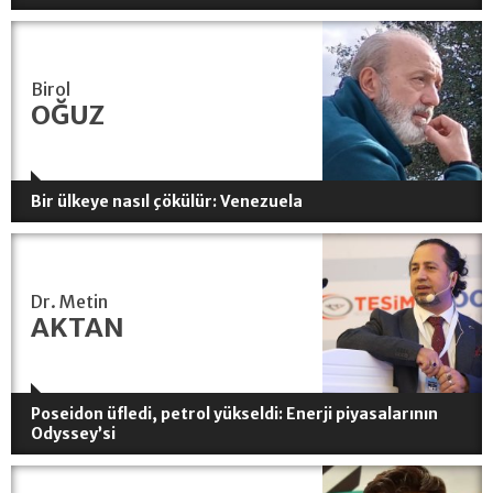
Birol
OĞUZ
Bir ülkeye nasıl çökülür: Venezuela
Dr. Metin
AKTAN
Poseidon üfledi, petrol yükseldi: Enerji piyasalarının
Odyssey’si