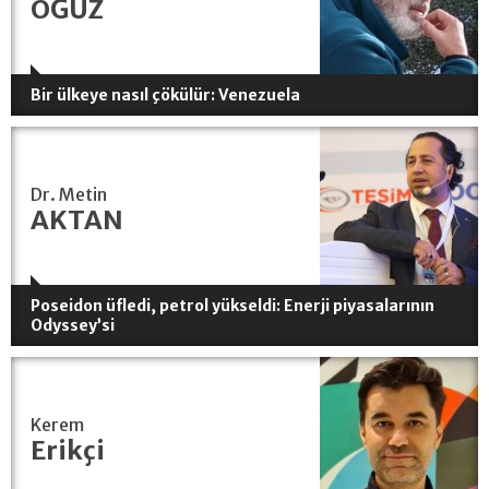
OĞUZ
Bir ülkeye nasıl çökülür: Venezuela
Dr. Metin
AKTAN
Poseidon üfledi, petrol yükseldi: Enerji piyasalarının
Odyssey’si
Kerem
Erikçi