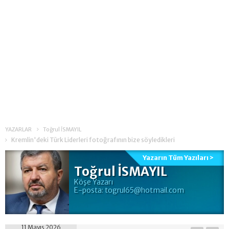
YAZARLAR
Toğrul İSMAYIL
Kremlin'deki Türk Liderleri fotoğrafının bize söyledikleri
Yazarın Tüm Yazıları >
Toğrul İSMAYIL
Köşe Yazarı
E-posta:
togrul65@hotmail.com
11 Mayıs 2026