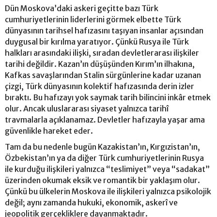
Dün Moskova’daki askeri geçitte bazı Türk
cumhuriyetlerinin liderlerini görmek elbette Türk
dünyasının tarihsel hafızasını taşıyan insanlar açısından
duygusal bir kırılma yaratıyor. Çünkü Rusya ile Türk
halkları arasındaki ilişki, sıradan devletlerarası ilişkiler
tarihi değildir. Kazan’ın düşüşünden Kırım’ın ilhakına,
Kafkas savaşlarından Stalin sürgünlerine kadar uzanan
çizgi, Türk dünyasının kolektif hafızasında derin izler
bıraktı. Bu hafızayı yok saymak tarih bilincini inkâr etmek
olur. Ancak uluslararası siyaset yalnızca tarihî
travmalarla açıklanamaz. Devletler hafızayla yaşar ama
güvenlikle hareket eder.
Tam da bu nedenle bugün Kazakistan’ın, Kırgızistan’ın,
Özbekistan’ın ya da diğer Türk cumhuriyetlerinin Rusya
ile kurduğu ilişkileri yalnızca “teslimiyet” veya “sadakat”
üzerinden okumak eksik ve romantik bir yaklaşım olur.
Çünkü bu ülkelerin Moskova ile ilişkileri yalnızca psikolojik
değil; aynı zamanda hukuki, ekonomik, askerî ve
jeopolitik gerçekliklere dayanmaktadır.