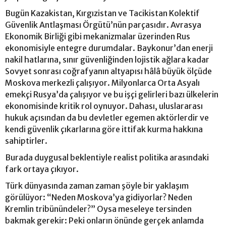
Bugün Kazakistan, Kırgızistan ve Tacikistan Kolektif
Güvenlik Antlaşması Örgütü’nün parçasıdır. Avrasya
Ekonomik Birliği gibi mekanizmalar üzerinden Rus
ekonomisiyle entegre durumdalar. Baykonur’dan enerji
nakil hatlarına, sınır güvenliğinden lojistik ağlara kadar
Sovyet sonrası coğrafyanın altyapısı hâlâ büyük ölçüde
Moskova merkezli çalışıyor. Milyonlarca Orta Asyalı
emekçi Rusya’da çalışıyor ve bu işçi gelirleri bazı ülkelerin
ekonomisinde kritik rol oynuyor. Dahası, uluslararası
hukuk açısından da bu devletler egemen aktörlerdir ve
kendi güvenlik çıkarlarına göre ittifak kurma hakkına
sahiptirler.
Burada duygusal beklentiyle realist politika arasındaki
fark ortaya çıkıyor.
Türk dünyasında zaman zaman şöyle bir yaklaşım
görülüyor: “Neden Moskova’ya gidiyorlar? Neden
Kremlin tribünündeler?” Oysa meseleye tersinden
bakmak gerekir: Peki onların önünde gerçek anlamda