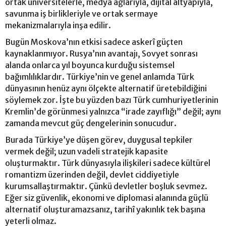
ortak üniversitelerle, medya ağlarıyla, dijital altyapıyla,
savunma iş birlikleriyle ve ortak sermaye
mekanizmalarıyla inşa edilir.
Bugün Moskova’nın etkisi sadece askerî güçten
kaynaklanmıyor. Rusya’nın avantajı, Sovyet sonrası
alanda onlarca yıl boyunca kurduğu sistemsel
bağımlılıklardır. Türkiye’nin ve genel anlamda Türk
dünyasının henüz aynı ölçekte alternatif üretebildiğini
söylemek zor. İşte bu yüzden bazı Türk cumhuriyetlerinin
Kremlin’de görünmesi yalnızca “irade zayıflığı” değil; aynı
zamanda mevcut güç dengelerinin sonucudur.
Burada Türkiye’ye düşen görev, duygusal tepkiler
vermek değil; uzun vadeli stratejik kapasite
oluşturmaktır. Türk dünyasıyla ilişkileri sadece kültürel
romantizm üzerinden değil, devlet ciddiyetiyle
kurumsallaştırmaktır. Çünkü devletler boşluk sevmez.
Eğer siz güvenlik, ekonomi ve diplomasi alanında güçlü
alternatif oluşturamazsanız, tarihî yakınlık tek başına
yeterli olmaz.