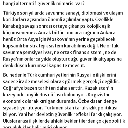
hangi alternatif güvenlik mimarisi var?
Türkiye son yıllarda savunma sanayi, diplomasi ve ulaşım
koridorları açısından önemli açılımlar yaptı. Özellikle
Karabağ savaşı sonrası ortaya çıkan psikolojik eşik
küçümsenemez. Ancak bütün bunlara rağmen Ankara
henüz Orta Asya için Moskova’nın yerine geçebilecek
kapsamlı bir stratejik sistem kurabilmiş değil. Ne ortak
savunma şemsiyesi var, ne ortak finans sistemi, ne de
Rusya’nın onlarca yılda oluşturduğu güvenlik altyapısına
denk düşen kurumsal kapasite mevcut.
Bu nedenle Türk cumhuriyetlerinin Rusya ile ilişkilerini
sadece irade meselesi olarak görmek gerçekçi değildir.
Coğrafya bazen tarihten daha serttir. Kazakistan’ın
kuzeyinde büyük Rus nüfusu bulunuyor. Kırgızistan
ekonomik olarak kırılgan durumda. Özbekistan denge
siyaseti yürütüyor. Türkmenistan tarafsızlık politikası
izliyor. Yani her devletin güvenlik refleksi farklı çalışıyor.
Uluslararası ilişkilerde ahlaki beklentilerden çok jeopolitik
zorunluluklar belirleyici oluyor.