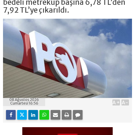
bedeli metreküp başına 6,78 TL’den
7,92 TL’ye çıkarıldı.
08 Ağustos 2026
A+
A-
Cumartesi 16:56