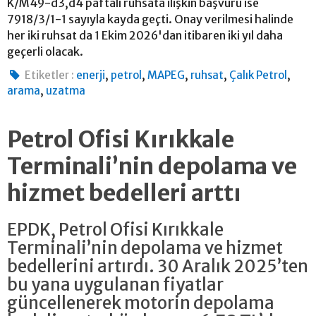
K/M49-d3,d4 paftalı ruhsata ilişkin başvuru ise
7918/3/1-1 sayıyla kayda geçti. Onay verilmesi halinde
her iki ruhsat da 1 Ekim 2026'dan itibaren iki yıl daha
geçerli olacak.
,
,
,
,
,
Etiketler :
enerji
petrol
MAPEG
ruhsat
Çalık Petrol
,
arama
uzatma
Petrol Ofisi Kırıkkale
Terminali’nin depolama ve
hizmet bedelleri arttı
EPDK, Petrol Ofisi Kırıkkale
Terminali’nin depolama ve hizmet
bedellerini artırdı. 30 Aralık 2025’ten
bu yana uygulanan fiyatlar
güncellenerek motorin depolama