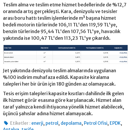
Teslim alma ve teslim etme hizmet bedellerinde de %12,7
oranında artış gerçekleşti. Kara, denizyolu ve tesisler
arası boru hattı teslim işlemlerinde m³ başına hizmet
bedeli motorin türlerinde 106,11 TL'den 119,59 TL'ye,
benzin türlerinde 95,44 TL'den 107,56 TL'ye, havacılık
yakıtında ise 100,47 TL'den 113,23 TL'ye çıkarıldı.
Jet yakıtında denizyolu teslim almalarında uygulanan
%100 indirim muhafaza edildi. Kapasite kiralama
talepleri her bir ürün için 180 günden az olamayacak.
Tesis erişim talepleri kapasite kısıtları dahilinde ilk gelen
ilk hizmet görür esasına göre karşılanacak. Hizmet alan
taraf yalnızca kendi ihtiyacına yönelik hizmet alabilecek,
üçüncü şahıslar adına hizmet alamayacak.
,
,
,
,
,
Etiketler :
enerji
petrol
depolama
Petrol Ofisi
EPDK
,
Antalya
tarife