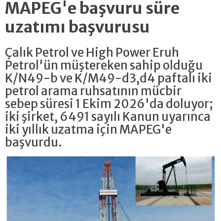
MAPEG'e başvuru süre
uzatımı başvurusu
Çalık Petrol ve High Power Eruh
Petrol'ün müştereken sahip olduğu
K/N49-b ve K/M49-d3,d4 paftalı iki
petrol arama ruhsatının mücbir
sebep süresi 1 Ekim 2026'da doluyor;
iki şirket, 6491 sayılı Kanun uyarınca
iki yıllık uzatma için MAPEG'e
başvurdu.