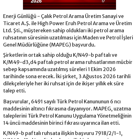
Enerji Günlüğü - Çalık Petrol Arama Üretim Sanayi ve
Ticaret A.Ş. ile High Power Eruh Petrol Arama ve Üretim
Ltd. Şti., müştereken sahip oldukları iki petrol arama
ruhsatının süresinin uzatılması için Maden ve Petrol İşleri
Genel Müdürlüğüne (MAPEG) başvurdu.
Şirketlerin ortak sahip olduğu K/N49-b paftalı ve
K/M49-d3,d4 paftalı petrol arama ruhsatlarının mücbir
sebep kapsamında uzatılmış süreleri 1 Ekim 2026
tarihinde sona erecek. İki şirket, 3 Ağustos 2026 tarihli
dilekçeleriyle her iki ruhsat için de ikişer yıllık ek süre
talep etti.
Başvurular, 6491 sayılı Türk Petrol Kanununun 6 ncı
maddesinin altıncı fıkrasına dayanıyor. MAPEG, uzatma
taleplerini Türk Petrol Kanunu Uygulama Yönetmeliğinin
14 üncü maddesinin birinci fıkrası uyarınca ilan etti.
K/N49-b paftalı ruhsata ilişkin başvuru 7918/2/1-1,