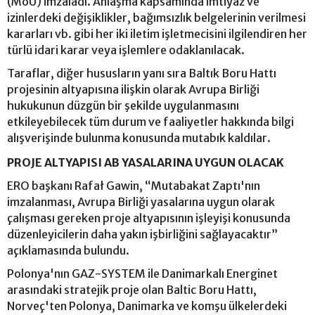
(MoU) imzaladı. Anlaşma kapsamında imtiyaz ve
izinlerdeki değişiklikler, bağımsızlık belgelerinin verilmesi
kararları vb. gibi her iki iletim işletmecisini ilgilendiren her
türlü idari karar veya işlemlere odaklanılacak.
Taraflar, diğer hususların yanı sıra Baltık Boru Hattı
projesinin altyapısına ilişkin olarak Avrupa Birliği
hukukunun düzgün bir şekilde uygulanmasını
etkileyebilecek tüm durum ve faaliyetler hakkında bilgi
alışverişinde bulunma konusunda mutabık kaldılar.
PROJE ALTYAPISI AB YASALARINA UYGUN OLACAK
ERO başkanı Rafał Gawin, “Mutabakat Zaptı'nın
imzalanması, Avrupa Birliği yasalarına uygun olarak
çalışması gereken proje altyapısının işleyişi konusunda
düzenleyicilerin daha yakın işbirliğini sağlayacaktır”
açıklamasında bulundu.
Polonya'nın GAZ-SYSTEM ile Danimarkalı Energinet
arasındaki stratejik proje olan Baltic Boru Hattı,
Norveç'ten Polonya, Danimarka ve komşu ülkelerdeki