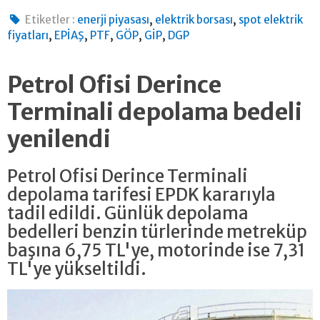
,
,
Etiketler :
enerji piyasası
elektrik borsası
spot elektrik
,
,
,
,
,
fiyatları
EPİAŞ
PTF
GÖP
GİP
DGP
Petrol Ofisi Derince
Terminali depolama bedeli
yenilendi
Petrol Ofisi Derince Terminali
depolama tarifesi EPDK kararıyla
tadil edildi. Günlük depolama
bedelleri benzin türlerinde metreküp
başına 6,75 TL'ye, motorinde ise 7,31
TL'ye yükseltildi.