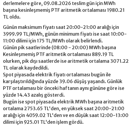
derlemelere göre, 09.08.2026 teslim gün için MWh
başına kesinleşmemiş PTF aritmetik ortalaması 1980.21
TL oldu.
Günün maksimum fiyatı saat 20:00-21:00 aralığı için
3999.99 TL/MWh, günün minimum fiyatı ise saat 10:00-
11:00 dilimi için 175 TL/MWh olarak belirlendi.
Günün pik saatlerinde (08:00 - 20:00) MWh başına
Kesinleşmemiş PTF aritmetik ortalaması 889.19 TL
olurken, pik dışı saatlerde ise aritmetik ortalama 3071.22
TL olarak kaydedildi.
Spot piyasada elektrik fiyatı ortalaması bugün ile
karşılaştırıldığında yüzde 39.06 düşüş yaşandı. Günlük
PTF ortalaması bir önceki haftanın aynı gününe göre ise
yüzde 14.43 azalış gösterdi.
Bugün ise spot piyasada elektrik MWh başına aritmetik
ortalama 2753.65 TL'den, en yüksek saat 20:00-21:00
aralığı için 4059.02 TL'den ve en düşük saat 12:00-13:00
dilimi için 925.01 TL'den işlem gördü.