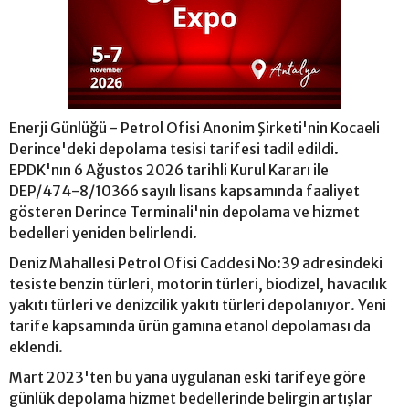
Enerji Günlüğü - Petrol Ofisi Anonim Şirketi'nin Kocaeli
Derince'deki depolama tesisi tarifesi tadil edildi.
EPDK'nın 6 Ağustos 2026 tarihli Kurul Kararı ile
DEP/474-8/10366 sayılı lisans kapsamında faaliyet
gösteren Derince Terminali'nin depolama ve hizmet
bedelleri yeniden belirlendi.
Deniz Mahallesi Petrol Ofisi Caddesi No:39 adresindeki
tesiste benzin türleri, motorin türleri, biodizel, havacılık
yakıtı türleri ve denizcilik yakıtı türleri depolanıyor. Yeni
tarife kapsamında ürün gamına etanol depolaması da
eklendi.
Mart 2023'ten bu yana uygulanan eski tarifeye göre
günlük depolama hizmet bedellerinde belirgin artışlar