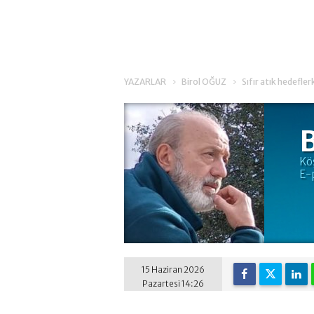
YAZARLAR
Birol OĞUZ
Sıfır atık hedefle
Kö
E-
15 Haziran 2026
Pazartesi 14:26