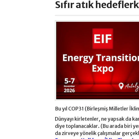
Sıfır atık hedefler
Bu yıl COP31 (Birleşmiş Milletler İk
Dünyayı kirletenler, ne yapsak da k
diye toplanacaklar. (Bu arada biri yere
da zirveye yönelik çalışmalar gerçek