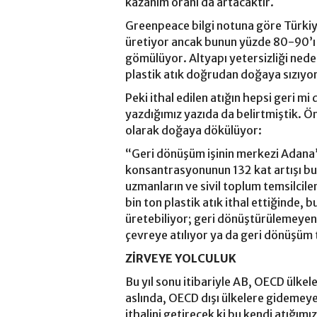
kazanım oranı da artacaktır.
Greenpeace bilgi notuna göre Türkiye 
üretiyor ancak bunun yüzde 80-90’ı 
gömülüyor. Altyapı yetersizliği neden
plastik atık doğrudan doğaya sızıyor
Peki ithal edilen atığın hepsi geri mi 
yazdığımız yazıda da belirtmiştik. Ön
olarak doğaya dökülüyor:
“Geri dönüşüm işinin merkezi Adana’
konsantrasyonunun 132 kat artışı bu
uzmanların ve sivil toplum temsilcile
bin ton plastik atık ithal ettiğind
üretebiliyor; geri dönüştürülemeyen 
çevreye atılıyor ya da geri dönüşüm t
ZİRVEYE YOLCULUK
Bu yıl sonu itibariyle AB, OECD ülkel
aslında, OECD dışı ülkelere gidemey
ithalini getirecek ki bu kendi atığım