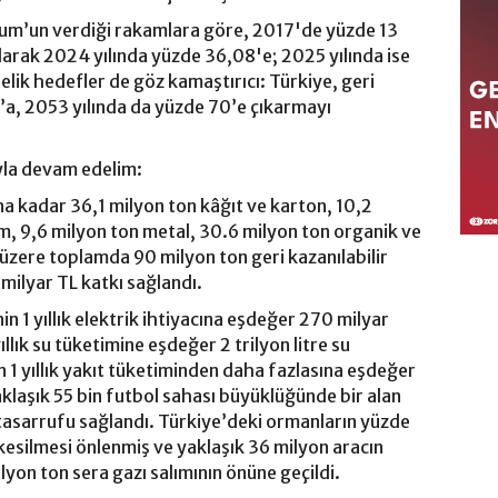
rum’un verdiği rakamlara göre, 2017'de yüzde 13
rılarak 2024 yılında yüzde 36,08'e; 2025 yılında ise
nelik hedefler de göz kamaştırıcı: Türkiye, geri
’a, 2053 yılında da yüzde 70’e çıkarmayı
yla devam edelim:
una kadar 36,1 milyon ton kâğıt ve karton, 10,2
am, 9,6 milyon ton metal, 30.6 milyon ton organik ve
k üzere toplamda 90 milyon ton geri kazanılabilir
milyar TL katkı sağlandı.
 1 yıllık elektrik ihtiyacına eşdeğer 270 milyar
llık su tüketimine eşdeğer 2 trilyon litre su
n 1 yıllık yakıt tüketiminden daha fazlasına eşdeğer
aklaşık 55 bin futbol sahası büyüklüğünde bir alan
tasarrufu sağlandı. Türkiye’deki ormanların yüzde
kesilmesi önlenmiş ve yaklaşık 36 milyon aracın
lyon ton sera gazı salımının önüne geçildi.