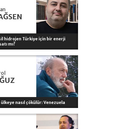
han
AĞSEN
il hidrojen Türkiye için bir enerji
satı mı?
rol
ĞUZ
r ülkeye nasıl çökülür: Venezuela