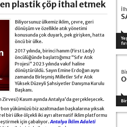
ken plastik çöp ithal etmek
İl
S
Biliyorsunuz ülkemiz iklim, çevre, geri
dönüşüm ve özellikle atık yönetimi
konusunda çok duyarlı, pek girişken, hatta
Yeş
öncü bir ülke.
fır
2017 yılında, birinci hanım (First Lady)
öncülüğünde başlattığımız “Sıfır Atık
Projesi” 2023 yılında vakıf haline
dönüştürüldü. Sayın Emine Erdoğan aynı
Bi
zamanda Birleşmiş Milletler Sıfır Atık
O
Yüksek Düzeyli Şahsiyetler Danışma Kurulu
Başkanı.
lim Zirvesi) Kasım ayında Antalya’da gerçekleşecek.
Bi
arbon yükümüzü biz azaltmadan başkalarına yıksak
l biri ülke ölçekli iki ayrı alternatif iklim platformu
leştirmek için çabalıyor.
Antalya İklim Adaleti