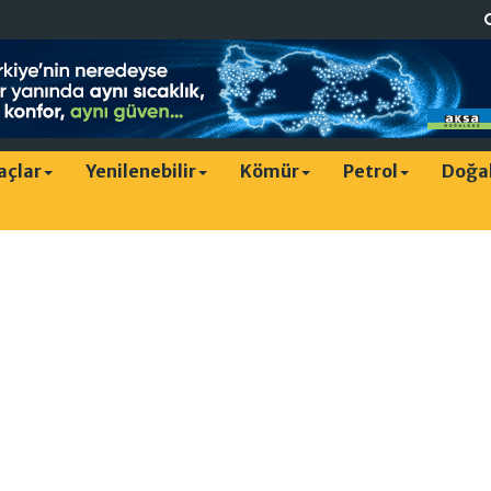
raçlar
Yenilenebilir
Kömür
Petrol
Doğa