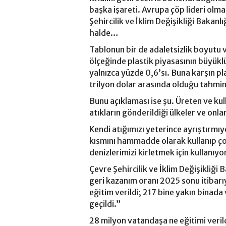
başka işareti. Avrupa çöp lideri ol
Şehircilik ve İklim Değişikliği Bakan
halde…
Tablonun bir de adaletsizlik boyut
ölçeğinde plastik piyasasının büyük
yalnızca yüzde 0,6’sı. Buna karşın pl
trilyon dolar arasında olduğu tahmin 
Bunu açıklaması ise şu. Üreten ve ku
atıkların gönderildiği ülkeler ve onl
Kendi atığımızı yeterince ayrıştırmıy
kısmını hammadde olarak kullanıp çoğ
denizlerimizi kirletmek için kullanıyo
Çevre Şehircilik ve İklim Değişikliği
geri kazanım oranı 2025 sonu itibarı
eğitim verildi; 217 bine yakın binada
geçildi.”
28 milyon vatandaşa ne eğitimi veril