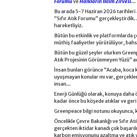
Forumu
ve
Halkların İklim Zirvesi
..
Bu arada 5-7 Haziran 2026 tarihleri a
“Sıfır Atık Forumu” gerçekleştirdik. 
hareketliyiz.
Bütün bu etkinlik ve platformlarda 
müthiş faaliyetler yürütülüyor, bahs
Bütün bu güzel şeyler olurken Green
Atık Projesinin Görünmeyen Yüzü” adı
İnsan bunları görünce “Acaba, koca k
uyuşmayan konular mı var, gerçekle
insan...
Enerji Günlüğü olarak, konuya daha
kadar önce bu köşede atıklar ve geri 
Greenpeace bilgi notunu okuyunca, k
Öncelikle Çevre Bakanlığı ve Sıfır A
gerçekten iktidar kanadı çok başarıl
karbon emisyonunu azaltma ve atık y