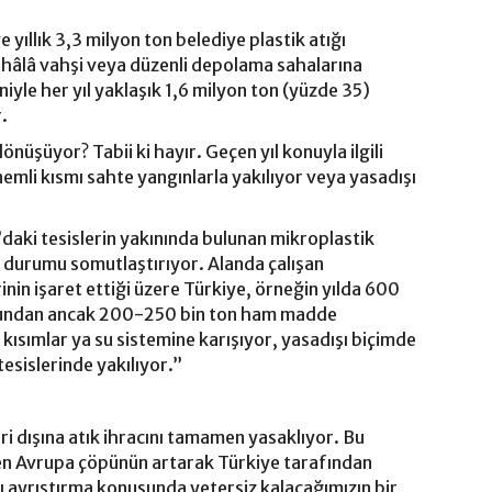
yıllık 3,3 milyon ton belediye plastik atığı
hâlâ vahşi veya düzenli depolama sahalarına
iyle her yıl yaklaşık 1,6 milyon ton (yüzde 35)
.
dönüşüyor? Tabii ki hayır. Geçen yıl konuyla ilgili
emli kısmı sahte yangınlarla yakılıyor veya yasadışı
daki tesislerin yakınında bulunan mikroplastik
 durumu somutlaştırıyor. Alanda çalışan
rinin işaret ettiği üzere Türkiye, örneğin yılda 600
e, bundan ancak 200-250 bin ton ham madde
kısımlar ya su sistemine karışıyor, yasadışı biçimde
esislerinde yakılıyor.”
eri dışına atık ihracını tamamen yasaklıyor. Bu
en Avrupa çöpünün artarak Türkiye tarafından
ızı ayrıştırma konusunda yetersiz kalacağımızın bir