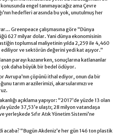
ma konusunda engel tanımayacağız ama Çevre
lığı’nın hedefleri arasında bu yok, unutulmuş her
u var… Greenpeace çalışmasına göre “Dünya
lüğü 627 milyar dolar. Yani dünya ekonomisinin
astiğin toplumsal maliyetinin yılda 2,259 ile 4,460
ediliyor ve sektörün değerini yedi kat aşıyor.”
llanan parayı kazanırken, sonuçlarına katlananlar
ar çok daha büyük bir bedel ödüyor.
or Avrupa’nın çöpünü ithal ediyor, onun da bir
unu tarım arazilerimizi, akarsularımızı ve
ruz.
 Bakanlığı açıklama yapıyor: “2017’de yüzde 13 olan
yla yüzde 37,53’e ulaştı; 28 milyon vatandaşa
 ve yerleşkede Sıfır Atık Yönetim Sistemi’ne
di acaba? “Bugün Akdeniz’e her gün 146 ton plastik