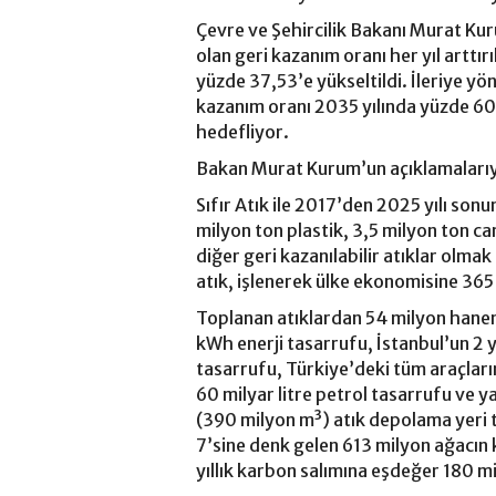
Çevre ve Şehircilik Bakanı Murat Ku
olan geri kazanım oranı her yıl arttı
yüzde 37,53’e yükseltildi. İleriye yö
kazanım oranı 2035 yılında yüzde 60
hedefliyor.
Bakan Murat Kurum’un açıklamaları
Sıfır Atık ile 2017’den 2025 yılı son
milyon ton plastik, 3,5 milyon ton c
diğer geri kazanılabilir atıklar olma
atık, işlenerek ülke ekonomisine 365 
Toplanan atıklardan 54 milyon hanenin
kWh enerji tasarrufu, İstanbul’un 2 yı
tasarrufu, Türkiye’deki tüm araçları
60 milyar litre petrol tasarrufu ve y
(390 milyon m³) atık depolama yeri 
7’sine denk gelen 613 milyon ağacın 
yıllık karbon salımına eşdeğer 180 mi