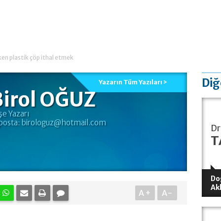
rken plastik çöp ithal etmek
Diğ
Yazarın Tüm Yazıları >
Birol OĞUZ
şe Yazarı
posta:
birologuz@hotmail.com
Dr
T
Do
Ak
A+
A-