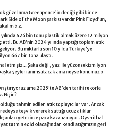
ok güzel ama Greenpeace’in dediği gibi bir de
rk Side of the Moon şarkısı vardır Pink Floyd’un,
akalım biz.
 yılında 426 bin tonu plastik olmak üzere 12 milyon
ç etti. Bu AB’nin 2024 yılında yaptığı toplam atık
 geliyor. Bu miktarla son 10 yılda Türkiye’ye
lyon 667 bin tona ulaştı.
hal etmişiz... Şaka değil, yazı ile yüzonsekizmilyon
 başka şeyleri anımsatacak ama neyse konumuz o
yrıştırıyoruz ama 2025’te AB’den tarihi rekorla
z. Niçin?
 olduğu tahmin edilen atık toplayıcılar var. Ancak
neredeyse teşvik vererek sattığı ucuz atıklar
lışanları yeterince para kazanamıyor. Oysa ithal
fiyat tatmin edici olacağından kendi atığımızın geri