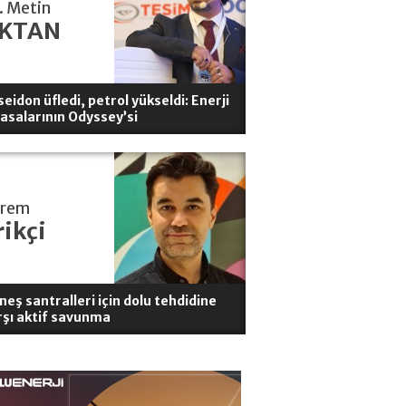
. Metin
KTAN
eidon üfledi, petrol yükseldi: Enerji
yasalarının Odyssey’si
erem
rikçi
neş santralleri için dolu tehdidine
rşı aktif savunma