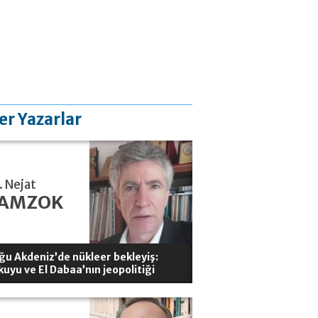
er Yazarlar
. Nejat
AMZOK
ğu Akdeniz’de nükleer bekleyiş:
kuyu ve El Dabaa’nın jeopolitiği