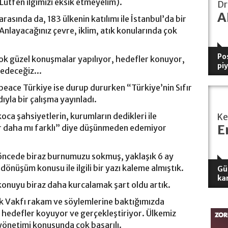
. Lütfen ilgimizi eksik etmeyelim).
Dr
A
rasında da, 183 ülkenin katılımı ile İstanbul’da bir
Anlayacağınız çevre, iklim, atık konularında çok
Pos
çok güzel konuşmalar yapılıyor, hedefler konuyor,
pi
edeceğiz...
peace Türkiye ise durup dururken “Türkiye’nin Sıfır
yla bir çalışma yayınladı.
oca şahsiyetlerin, kurumların dedikleri ile
K
E
r daha mı farklı” diye düşünmeden edemiyor
 öncede biraz burnumuzu sokmuş, yaklaşık 6 ay
dönüşüm konusu ile ilgili bir yazı kaleme almıştık.
Gü
ka
onuyu biraz daha kurcalamak şart oldu artık.
tık Vakfı rakam ve söylemlerine baktığımızda
ı hedefler koyuyor ve gerçekleştiriyor. Ülkemiz
önetimi konusunda çok başarılı.