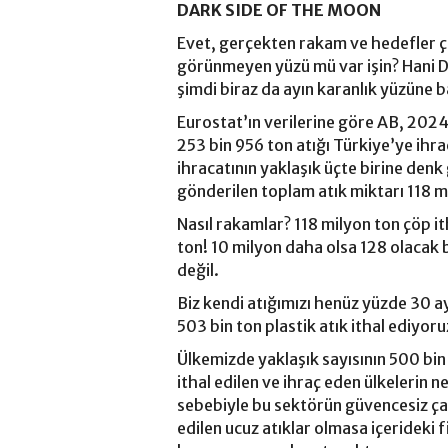
DARK SIDE OF THE MOON
Evet, gerçekten rakam ve hedefler ç
görünmeyen yüzü mü var işin? Hani Da
şimdi biraz da ayın karanlık yüzüne b
Eurostat’ın verilerine göre AB, 2024
253 bin 956 ton atığı Türkiye’ye ihra
ihracatının yaklaşık üçte birine denk
gönderilen toplam atık miktarı 118 mi
Nasıl rakamlar? 118 milyon ton çöp it
ton! 10 milyon daha olsa 128 olacak
değil.
Biz kendi atığımızı henüz yüzde 30 a
503 bin ton plastik atık ithal ediyoru
Ülkemizde yaklaşık sayısının 500 bin
ithal edilen ve ihraç eden ülkelerin 
sebebiyle bu sektörün güvencesiz ça
edilen ucuz atıklar olmasa içerideki 