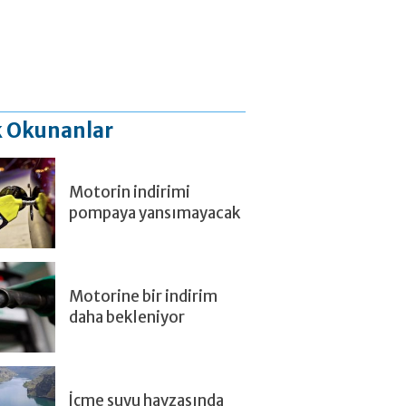
 Okunanlar
Motorin indirimi
pompaya yansımayacak
Motorine bir indirim
daha bekleniyor
İçme suyu havzasında