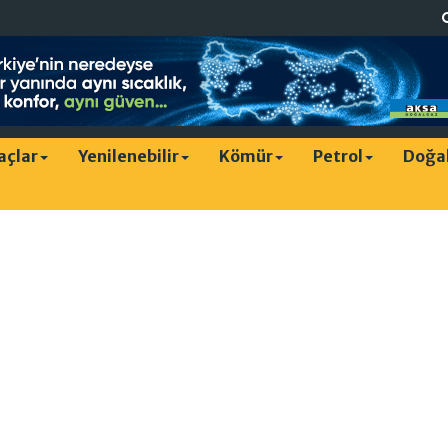
raçlar
Yenilenebilir
Kömür
Petrol
Doğa