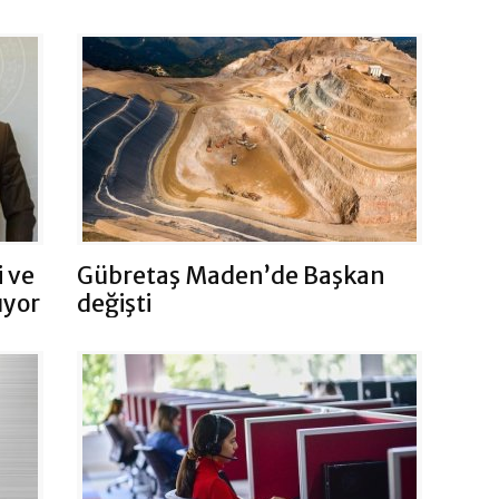
i ve
Gübretaş Maden’de Başkan
ıyor
değişti