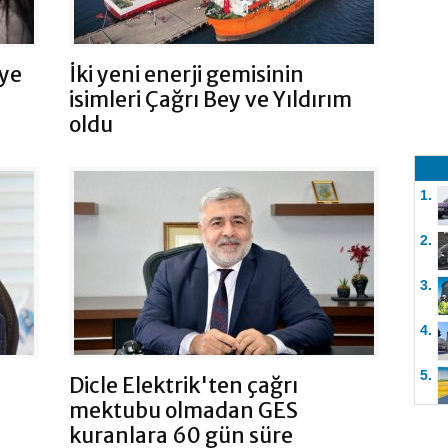
’ye
İki yeni enerji gemisinin
isimleri Çağrı Bey ve Yıldırım
oldu
1.
2.
3.
4.
5.
Dicle Elektrik'ten çağrı
mektubu olmadan GES
kuranlara 60 gün süre