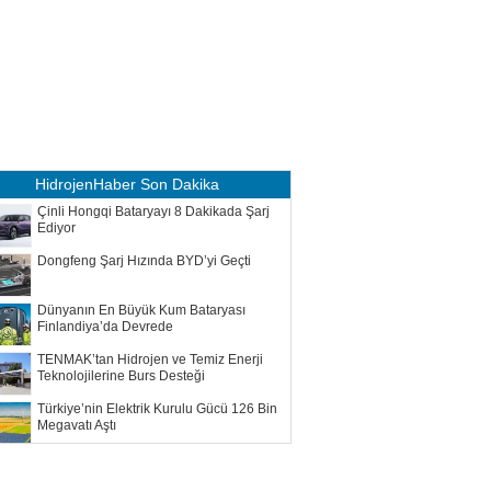
HidrojenHaber
Son Dakika
Çinli Hongqi Bataryayı 8 Dakikada Şarj
Ediyor
Dongfeng Şarj Hızında BYD’yi Geçti
Dünyanın En Büyük Kum Bataryası
Finlandiya’da Devrede
TENMAK’tan Hidrojen ve Temiz Enerji
Teknolojilerine Burs Desteği
Türkiye’nin Elektrik Kurulu Gücü 126 Bin
Megavatı Aştı