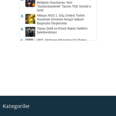
Birliğiyle Hazırlanan Yeni
“Sürdürülebilirlik” Tanımı TDK Sözlük’e
Girdi
Akkuyu NGS 1. Güç Ünitesi Türbin
3.
Tesisinde Deneme Amaçlı Vakum
Başarıyla Oluşturuldu
Yapay Zekâ ve Enerji İlişkisi Sektörü
4.
Şekillendiriyor
HRS, Hidrojen Altyapıları İçin Baker
5.
Hughes ile Çalışacak
Kategoriler