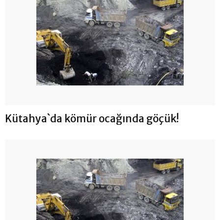
Kütahya`da kömür ocağında göçük!