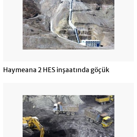
Haymeana 2 HES inşaatında göçük