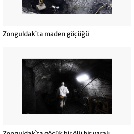
Zonguldak`ta maden göçüğü
Zonguldak`ta göçük bir ölü bir yaralı