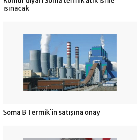
Kömür diyarı Soma termik atık ısı ile
ısınacak
Soma B Termik`in satışına onay