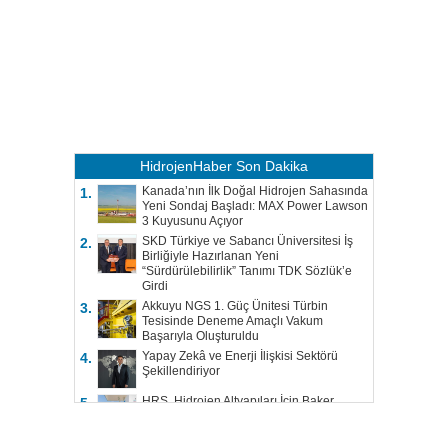
HidrojenHaber
Son Dakika
Kanada’nın İlk Doğal Hidrojen Sahasında
1.
Yeni Sondaj Başladı: MAX Power Lawson
3 Kuyusunu Açıyor
SKD Türkiye ve Sabancı Üniversitesi İş
2.
Birliğiyle Hazırlanan Yeni
“Sürdürülebilirlik” Tanımı TDK Sözlük’e
Girdi
Akkuyu NGS 1. Güç Ünitesi Türbin
3.
Tesisinde Deneme Amaçlı Vakum
Başarıyla Oluşturuldu
Yapay Zekâ ve Enerji İlişkisi Sektörü
4.
Şekillendiriyor
HRS, Hidrojen Altyapıları İçin Baker
5.
Hughes ile Çalışacak