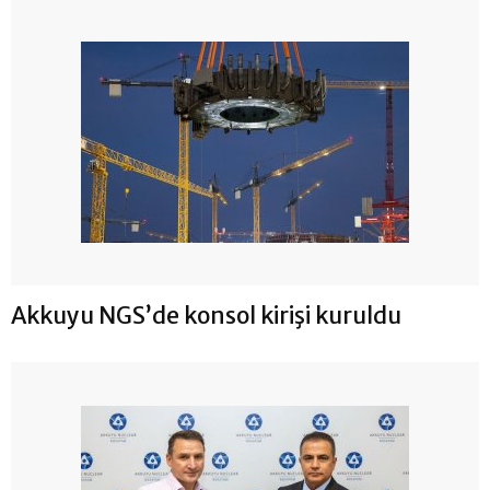
Akkuyu NGS’de konsol kirişi kuruldu