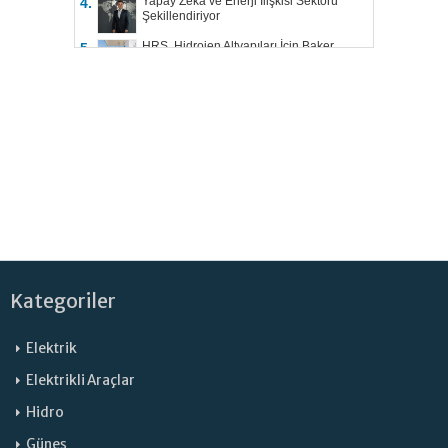
Yapay Zekâ ve Enerji İlişkisi Sektörü
4.
Şekillendiriyor
HRS, Hidrojen Altyapıları İçin Baker
5.
Hughes ile Çalışacak
Kategoriler
Elektrik
Elektrikli Araçlar
Hidro
Güneş