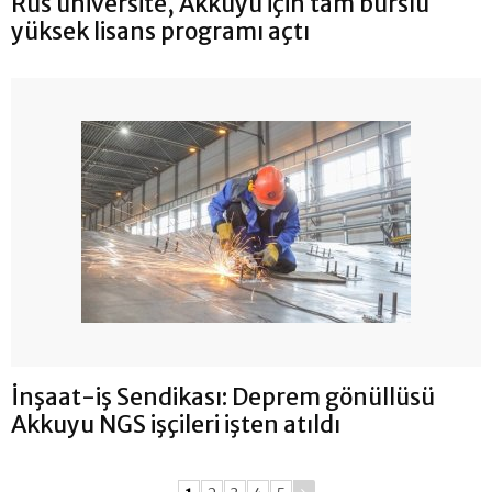
Rus üniversite, Akkuyu için tam burslu
yüksek lisans programı açtı
İnşaat-iş Sendikası: Deprem gönüllüsü
Akkuyu NGS işçileri işten atıldı