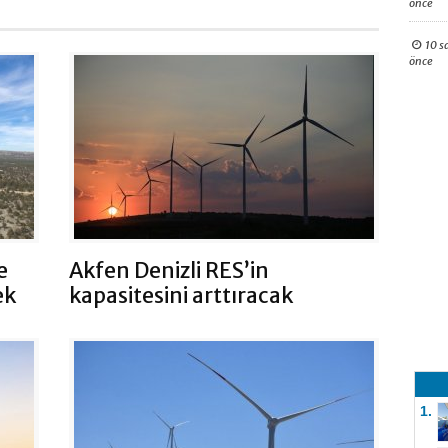
önce
10 s
önce
e
Akfen Denizli RES’in
ek
kapasitesini arttıracak
1.