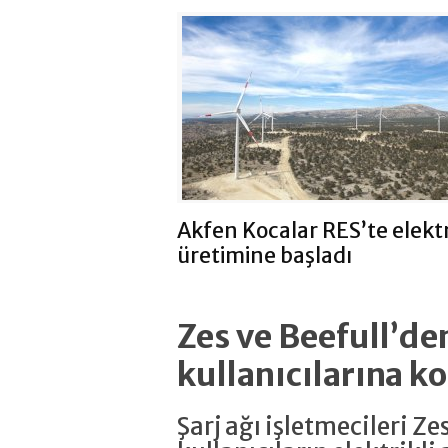
Akfen Kocalar RES’te elekt
üretimine başladı
Zes ve Beefull’den
kullanıcılarına ko
Şarj ağı işletmecileri Ze