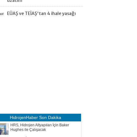
uzatım
EÜAŞ ve TEİAŞ'tan 4 ihale yasağı
aat
HidrojenHaber
Son Dakika
HRS, Hidrojen Altyapıları İçin Baker
Hughes ile Çalışacak