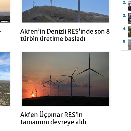
2.
3.
4.
-
Akfen’in Denizli RES’inde son 8
ı
türbin üretime başladı
5.
Akfen Üçpınar RES’in
tamamını devreye aldı