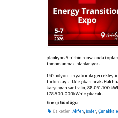
planlıyor. 5 türbinin inşasında topla
tamamlanması planlanıyor.
150 milyon lira yatırımla gerçekleşt
türbin sayısı 14’e çıkarılacak. Hali haz
karşılayan santralin, 88.051.100 kWh o
178.500.000kWh’e çıkacak.
Enerji Günlüğü
,
,
Etiketler :
Akfen
Isıder
Çanakkal