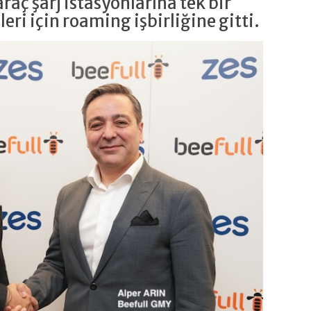
araç şarj istasyonlarına tek bir
ri için roaming işbirliğine gitti.