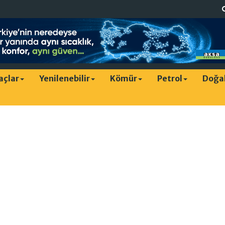
raçlar
Yenilenebilir
Kömür
Petrol
Doğa