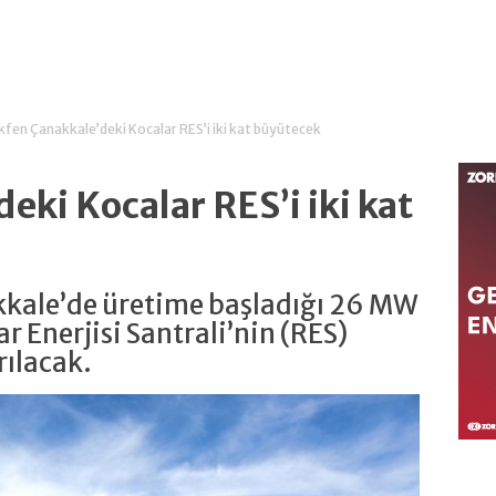
kfen Çanakkale’deki Kocalar RES’i iki kat büyütecek
eki Kocalar RES’i iki kat
akkale’de üretime başladığı 26 MW
r Enerjisi Santrali’nin (RES)
rılacak.