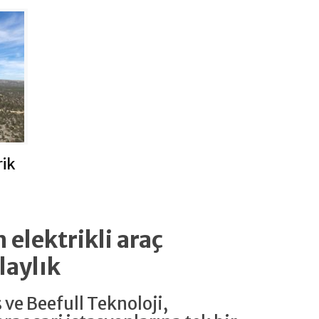
rik
 elektrikli araç
laylık
s ve Beefull Teknoloji,