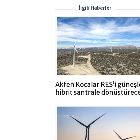
İlgili Haberler
Akfen Kocalar RES’i güneşl
hibrit santrale dönüştürec