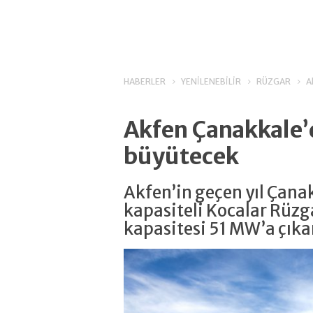
HABERLER
YENİLENEBİLİR
RÜZGAR
A
Akfen Çanakkale’d
büyütecek
Akfen’in geçen yıl Çan
kapasiteli Kocalar Rüzga
kapasitesi 51 MW’a çıka