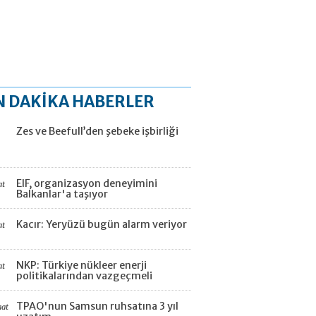
N DAKİKA HABERLER
Zes ve Beefull’den şebeke işbirliği
EIF, organizasyon deneyimini
at
Balkanlar'a taşıyor
Kacır: Yeryüzü bugün alarm veriyor
at
NKP: Türkiye nükleer enerji
at
politikalarından vazgeçmeli
TPAO'nun Samsun ruhsatına 3 yıl
aat