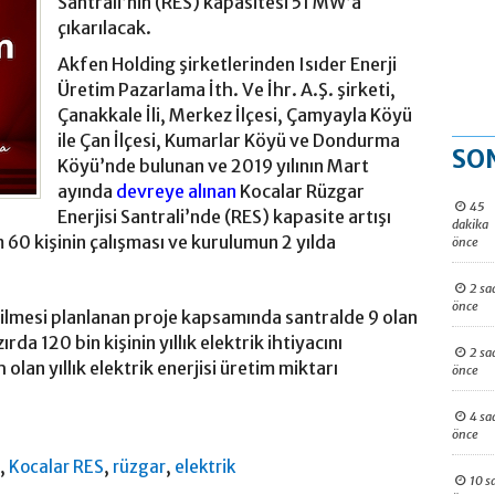
Santrali’nin (RES) kapasitesi 51 MW’a
çıkarılacak.
Akfen Holding şirketlerinden Isıder Enerji
Üretim Pazarlama İth. Ve İhr. A.Ş. şirketi,
Çanakkale İli, Merkez İlçesi, Çamyayla Köyü
ile Çan İlçesi, Kumarlar Köyü ve Dondurma
SO
Köyü’nde bulunan ve 2019 yılının Mart
ayında
devreye alınan
Kocalar Rüzgar
45
Enerjisi Santrali’nde (RES) kapasite artışı
dakika
m 60 kişinin çalışması ve kurulumun 2 yılda
önce
2 sa
önce
irilmesi planlanan proje kapsamında santralde 9 olan
ırda 120 bin kişinin yıllık elektrik ihtiyacını
2 sa
lan yıllık elektrik enerjisi üretim miktarı
önce
4 sa
önce
,
,
,
e
Kocalar RES
rüzgar
elektrik
10 s