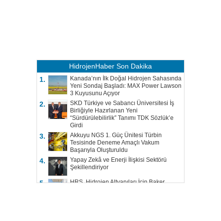
HidrojenHaber
Son Dakika
Kanada’nın İlk Doğal Hidrojen Sahasında
1.
Yeni Sondaj Başladı: MAX Power Lawson
3 Kuyusunu Açıyor
SKD Türkiye ve Sabancı Üniversitesi İş
2.
Birliğiyle Hazırlanan Yeni
“Sürdürülebilirlik” Tanımı TDK Sözlük’e
Girdi
Akkuyu NGS 1. Güç Ünitesi Türbin
3.
Tesisinde Deneme Amaçlı Vakum
Başarıyla Oluşturuldu
Yapay Zekâ ve Enerji İlişkisi Sektörü
4.
Şekillendiriyor
HRS, Hidrojen Altyapıları İçin Baker
5.
Hughes ile Çalışacak