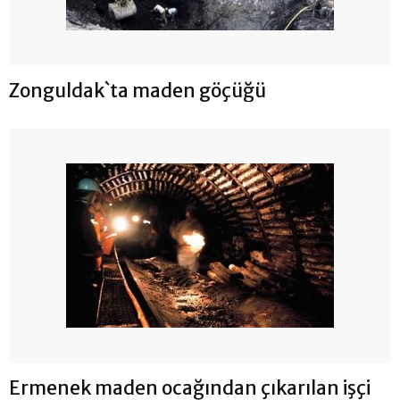
Zonguldak`ta maden göçüğü
Ermenek maden ocağından çıkarılan işçi