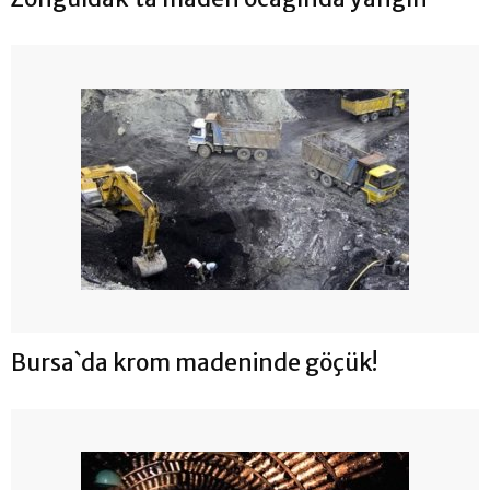
Bursa`da krom madeninde göçük!