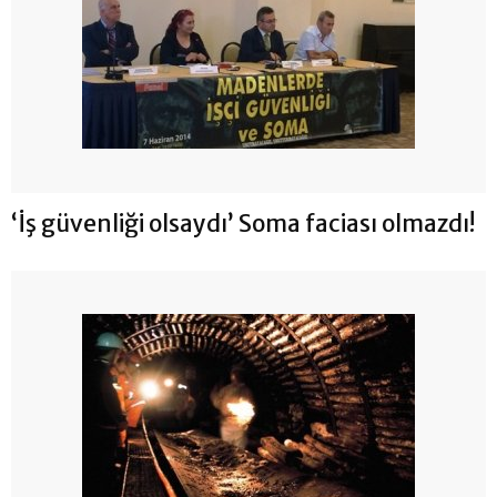
‘İş güvenliği olsaydı’ Soma faciası olmazdı!