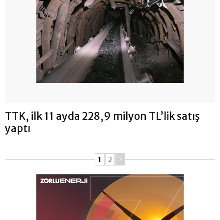
TTK, ilk 11 ayda 228,9 milyon TL’lik satış
yaptı
1
2