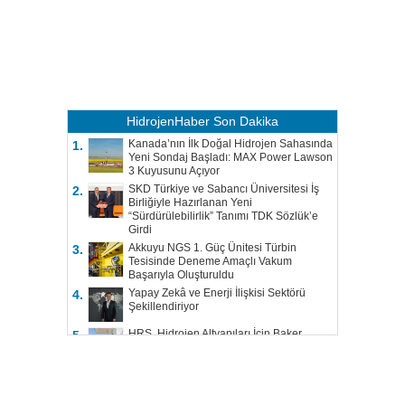
HidrojenHaber
Son Dakika
Kanada’nın İlk Doğal Hidrojen Sahasında
1.
Yeni Sondaj Başladı: MAX Power Lawson
3 Kuyusunu Açıyor
SKD Türkiye ve Sabancı Üniversitesi İş
2.
Birliğiyle Hazırlanan Yeni
“Sürdürülebilirlik” Tanımı TDK Sözlük’e
Girdi
Akkuyu NGS 1. Güç Ünitesi Türbin
3.
Tesisinde Deneme Amaçlı Vakum
Başarıyla Oluşturuldu
Yapay Zekâ ve Enerji İlişkisi Sektörü
4.
Şekillendiriyor
HRS, Hidrojen Altyapıları İçin Baker
5.
Hughes ile Çalışacak