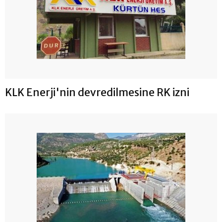
KLK Enerji'nin devredilmesine RK izni