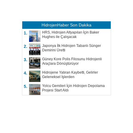
HidrojenHaber
Son Dakika
HRS, Hidrojen Altyapıları İçin Baker
1.
Hughes ile Çalışacak
Japonya İlk Hidrojen Tabanlı Sünger
2.
Demirini Üretti
Güney Kore Polis Filosunu Hidrojenli
3.
Araçlara Dönüştürüyor
Hidrojene Yatıran Kaybetti, Gelirler
4.
Geleneksel İşlerden
Yolcu Gemileri İçin Hidrojen Depolama
5.
Projesi Start Aldı