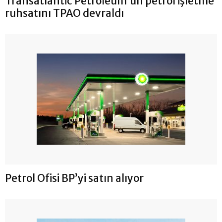
Transatlantic Petroleum’un petrol işletme
ruhsatını TPAO devraldı
Petrol Ofisi BP’yi satın alıyor