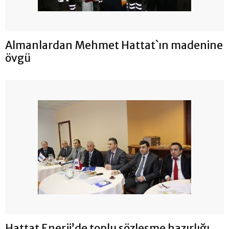
Almanlardan Mehmet Hattat`ın madenine
övgü
Hattat Enerji’de toplu sözleşme hazırlığı