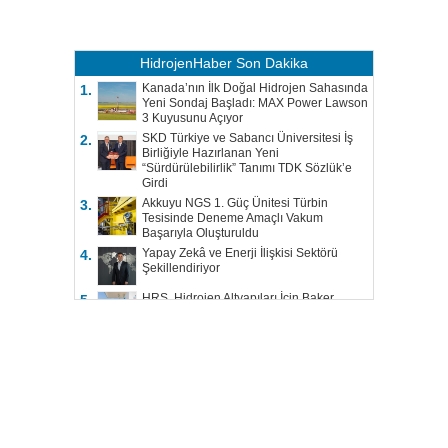
HidrojenHaber
Son Dakika
Kanada’nın İlk Doğal Hidrojen Sahasında
1.
Yeni Sondaj Başladı: MAX Power Lawson
3 Kuyusunu Açıyor
SKD Türkiye ve Sabancı Üniversitesi İş
2.
Birliğiyle Hazırlanan Yeni
“Sürdürülebilirlik” Tanımı TDK Sözlük’e
Girdi
Akkuyu NGS 1. Güç Ünitesi Türbin
3.
Tesisinde Deneme Amaçlı Vakum
Başarıyla Oluşturuldu
Yapay Zekâ ve Enerji İlişkisi Sektörü
4.
Şekillendiriyor
HRS, Hidrojen Altyapıları İçin Baker
5.
Hughes ile Çalışacak