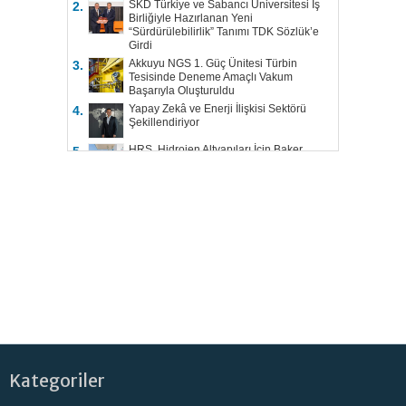
SKD Türkiye ve Sabancı Üniversitesi İş
2.
Birliğiyle Hazırlanan Yeni
“Sürdürülebilirlik” Tanımı TDK Sözlük’e
Girdi
Akkuyu NGS 1. Güç Ünitesi Türbin
3.
Tesisinde Deneme Amaçlı Vakum
Başarıyla Oluşturuldu
Yapay Zekâ ve Enerji İlişkisi Sektörü
4.
Şekillendiriyor
HRS, Hidrojen Altyapıları İçin Baker
5.
Hughes ile Çalışacak
Kategoriler