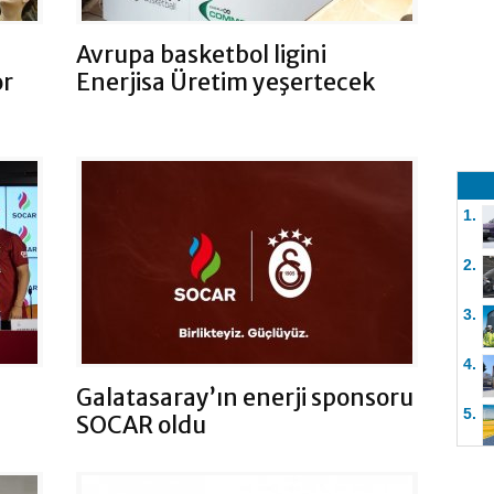
Avrupa basketbol ligini
or
Enerjisa Üretim yeşertecek
1.
2.
3.
4.
Galatasaray’ın enerji sponsoru
5.
SOCAR oldu