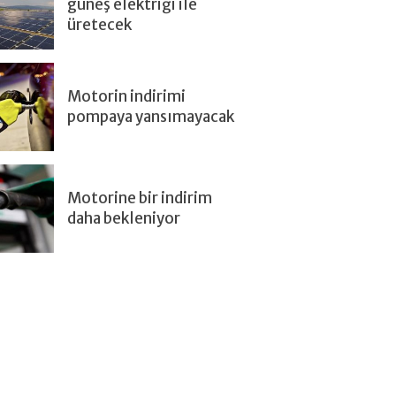
güneş elektriği ile
üretecek
Motorin indirimi
pompaya yansımayacak
Motorine bir indirim
daha bekleniyor