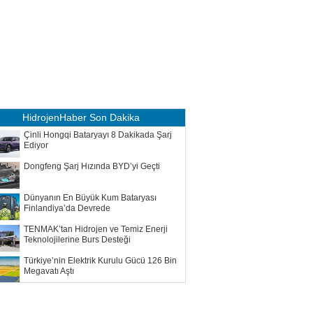
HidrojenHaber
Son Dakika
Çinli Hongqi Bataryayı 8 Dakikada Şarj
Ediyor
Dongfeng Şarj Hızında BYD’yi Geçti
Dünyanın En Büyük Kum Bataryası
Finlandiya’da Devrede
TENMAK’tan Hidrojen ve Temiz Enerji
Teknolojilerine Burs Desteği
Türkiye’nin Elektrik Kurulu Gücü 126 Bin
Megavatı Aştı