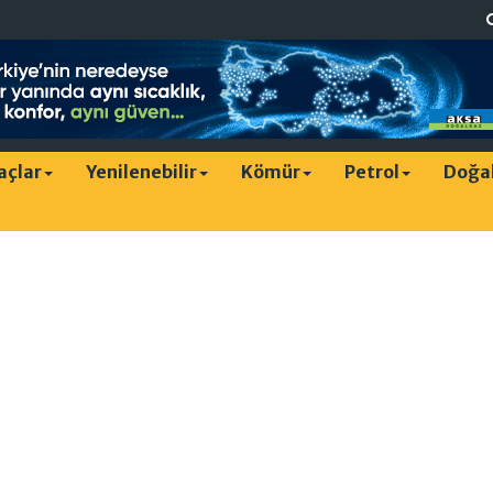
raçlar
Yenilenebilir
Kömür
Petrol
Doğa