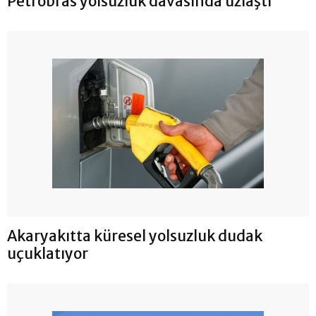
Petrobras yolsuzluk davasında uzlaştı
Akaryakıtta küresel yolsuzluk dudak
uçuklatıyor