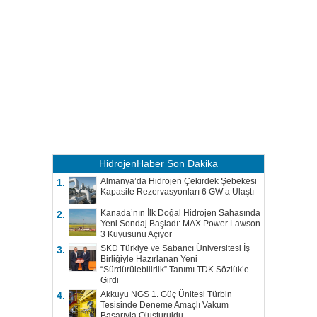
HidrojenHaber
Son Dakika
Almanya’da Hidrojen Çekirdek Şebekesi
1.
Kapasite Rezervasyonları 6 GW’a Ulaştı
Kanada’nın İlk Doğal Hidrojen Sahasında
2.
Yeni Sondaj Başladı: MAX Power Lawson
3 Kuyusunu Açıyor
SKD Türkiye ve Sabancı Üniversitesi İş
3.
Birliğiyle Hazırlanan Yeni
“Sürdürülebilirlik” Tanımı TDK Sözlük’e
Girdi
Akkuyu NGS 1. Güç Ünitesi Türbin
4.
Tesisinde Deneme Amaçlı Vakum
Başarıyla Oluşturuldu