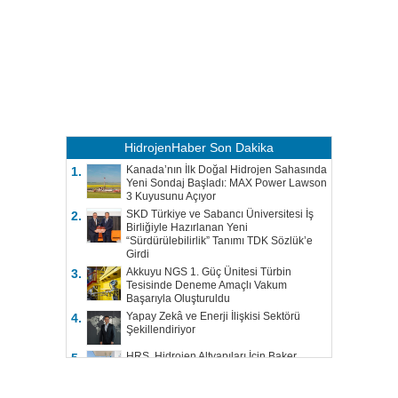
HidrojenHaber
Son Dakika
Kanada’nın İlk Doğal Hidrojen Sahasında
1.
Yeni Sondaj Başladı: MAX Power Lawson
3 Kuyusunu Açıyor
SKD Türkiye ve Sabancı Üniversitesi İş
2.
Birliğiyle Hazırlanan Yeni
“Sürdürülebilirlik” Tanımı TDK Sözlük’e
Girdi
Akkuyu NGS 1. Güç Ünitesi Türbin
3.
Tesisinde Deneme Amaçlı Vakum
Başarıyla Oluşturuldu
Yapay Zekâ ve Enerji İlişkisi Sektörü
4.
Şekillendiriyor
HRS, Hidrojen Altyapıları İçin Baker
5.
Hughes ile Çalışacak