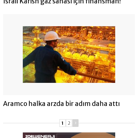
İsrail Karish gaz sahası için finansman!
Aramco halka arzda bir adım daha attı
1
2