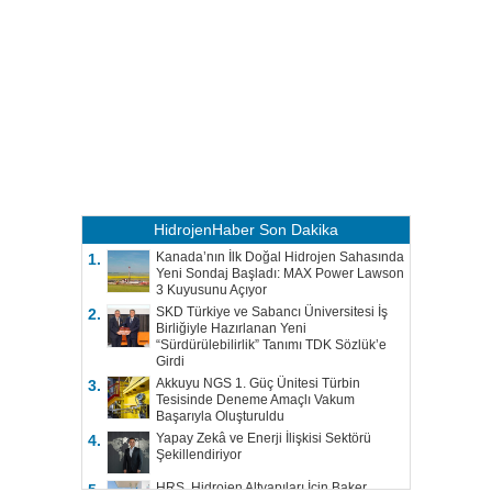
HidrojenHaber
Son Dakika
Kanada’nın İlk Doğal Hidrojen Sahasında
1.
Yeni Sondaj Başladı: MAX Power Lawson
3 Kuyusunu Açıyor
SKD Türkiye ve Sabancı Üniversitesi İş
2.
Birliğiyle Hazırlanan Yeni
“Sürdürülebilirlik” Tanımı TDK Sözlük’e
Girdi
Akkuyu NGS 1. Güç Ünitesi Türbin
3.
Tesisinde Deneme Amaçlı Vakum
Başarıyla Oluşturuldu
Yapay Zekâ ve Enerji İlişkisi Sektörü
4.
Şekillendiriyor
HRS, Hidrojen Altyapıları İçin Baker
5.