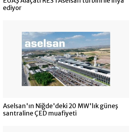
EÜAŞ Alaçatı RES’i Aselsan türbini ile ihya
ediyor
Aselsan'ın Niğde'deki 20 MW'lık güneş
santraline ÇED muafiyeti