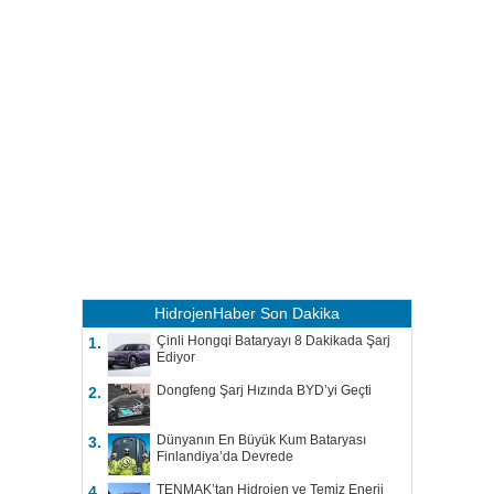
HidrojenHaber
Son Dakika
Çinli Hongqi Bataryayı 8 Dakikada Şarj
1.
Ediyor
Dongfeng Şarj Hızında BYD’yi Geçti
2.
Dünyanın En Büyük Kum Bataryası
3.
Finlandiya’da Devrede
TENMAK’tan Hidrojen ve Temiz Enerji
4.