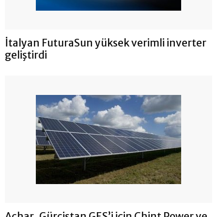
İtalyan FuturaSun yüksek verimli inverter
geliştirdi
Achar, Gürcistan GES’i için Chint Power ve