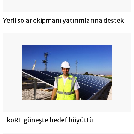
Yerli solar ekipmanı yatırımlarına destek
EkoRE güneşte hedef büyüttü