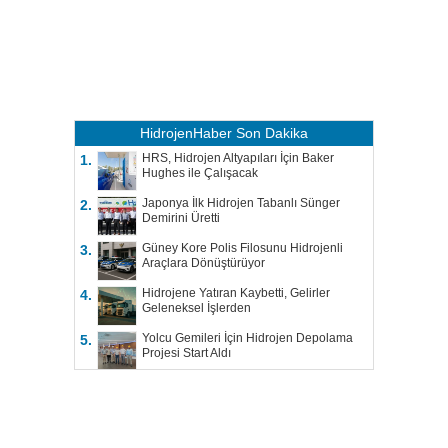
HidrojenHaber
Son Dakika
HRS, Hidrojen Altyapıları İçin Baker
1.
Hughes ile Çalışacak
Japonya İlk Hidrojen Tabanlı Sünger
2.
Demirini Üretti
Güney Kore Polis Filosunu Hidrojenli
3.
Araçlara Dönüştürüyor
Hidrojene Yatıran Kaybetti, Gelirler
4.
Geleneksel İşlerden
Yolcu Gemileri İçin Hidrojen Depolama
5.
Projesi Start Aldı