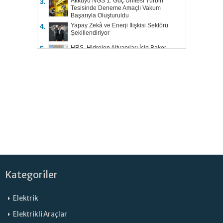
Akkuyu NGS 1. Güç Ünitesi Türbin
3.
Tesisinde Deneme Amaçlı Vakum
Başarıyla Oluşturuldu
Yapay Zekâ ve Enerji İlişkisi Sektörü
4.
Şekillendiriyor
HRS, Hidrojen Altyapıları İçin Baker
5.
Hughes ile Çalışacak
Kategoriler
Elektrik
Elektrikli Araçlar