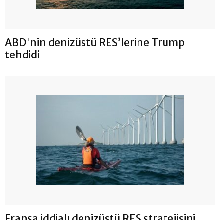
ABD'nin denizüstü RES’lerine Trump
tehdidi
Fransa iddialı denizüstü RES stratejisini