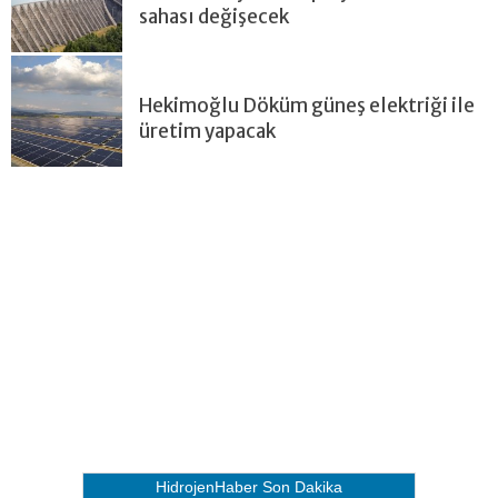
sahası değişecek
Hekimoğlu Döküm güneş elektriği ile
üretim yapacak
HidrojenHaber
Son Dakika