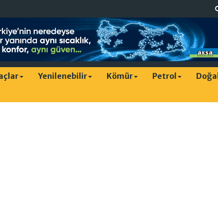
raçlar
Yenilenebilir
Kömür
Petrol
Doğa