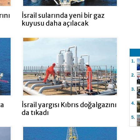
rını
İsrail sularında yeni bir gaz
kuyusu daha açılacak
1.
2.
3.
za
İsrail yargısı Kıbrıs doğalgazını
4.
da tıkadı
5.