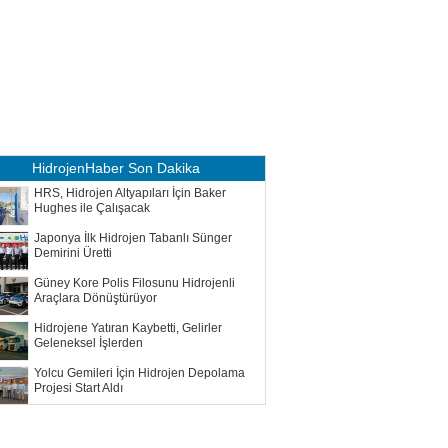
HidrojenHaber
Son Dakika
HRS, Hidrojen Altyapıları İçin Baker
Hughes ile Çalışacak
Japonya İlk Hidrojen Tabanlı Sünger
Demirini Üretti
Güney Kore Polis Filosunu Hidrojenli
Araçlara Dönüştürüyor
Hidrojene Yatıran Kaybetti, Gelirler
Geleneksel İşlerden
Yolcu Gemileri İçin Hidrojen Depolama
Projesi Start Aldı