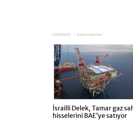
HABERLER
Delek Haberleri
İsrailli Delek, Tamar gaz sa
hisselerini BAE’ye satıyor