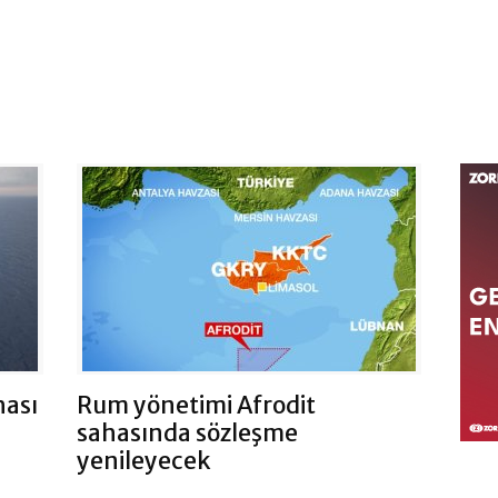
hası
Rum yönetimi Afrodit
sahasında sözleşme
yenileyecek