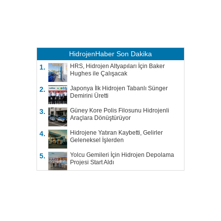
HidrojenHaber
Son Dakika
HRS, Hidrojen Altyapıları İçin Baker
1.
Hughes ile Çalışacak
Japonya İlk Hidrojen Tabanlı Sünger
2.
Demirini Üretti
Güney Kore Polis Filosunu Hidrojenli
3.
Araçlara Dönüştürüyor
Hidrojene Yatıran Kaybetti, Gelirler
4.
Geleneksel İşlerden
Yolcu Gemileri İçin Hidrojen Depolama
5.
Projesi Start Aldı