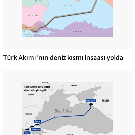
Türk Akımı'nın deniz kısmı inşaası yolda