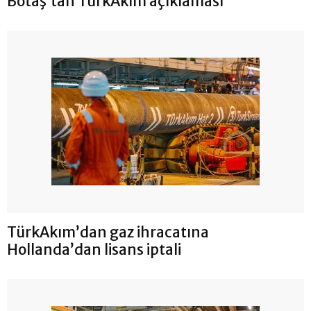
Botaş’tan TürkAkım açıklaması
TürkAkım’dan gaz ihracatına
Hollanda’dan lisans iptali