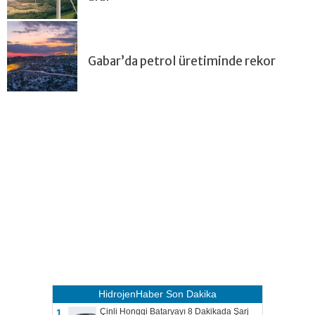
Gabar’da petrol üretiminde rekor
HidrojenHaber
Son Dakika
Çinli Hongqi Bataryayı 8 Dakikada Şarj
1.