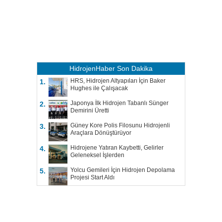
HidrojenHaber
Son Dakika
HRS, Hidrojen Altyapıları İçin Baker
1.
Hughes ile Çalışacak
Japonya İlk Hidrojen Tabanlı Sünger
2.
Demirini Üretti
Güney Kore Polis Filosunu Hidrojenli
3.
Araçlara Dönüştürüyor
Hidrojene Yatıran Kaybetti, Gelirler
4.
Geleneksel İşlerden
Yolcu Gemileri İçin Hidrojen Depolama
5.
Projesi Start Aldı