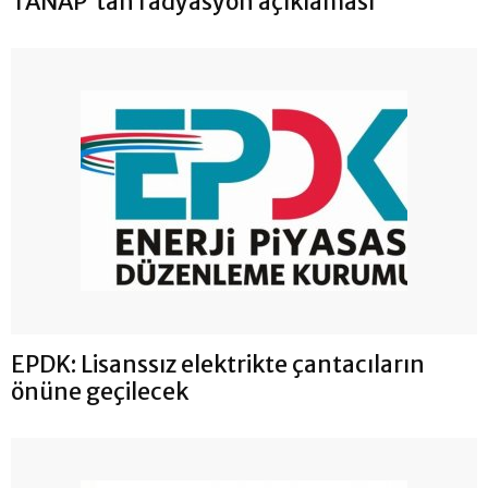
TANAP'tan radyasyon açıklaması
EPDK: Lisanssız elektrikte çantacıların
önüne geçilecek