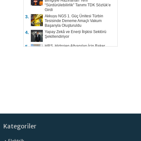
Birliğiyle Hazırlanan Yeni
“Sürdürülebilirlik” Tanımı TDK Sözlük’e
Girdi
Akkuyu NGS 1. Güç Ünitesi Türbin
3.
Tesisinde Deneme Amaçlı Vakum
Başarıyla Oluşturuldu
Yapay Zekâ ve Enerji İlişkisi Sektörü
4.
Şekillendiriyor
HRS, Hidrojen Altyapıları İçin Baker
5.
Hughes ile Çalışacak
Kategoriler