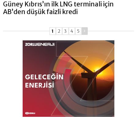
Güney Kıbrıs’ın ilk LNG terminali için
AB’den düşük faizli kredi
1
2
3
4
5