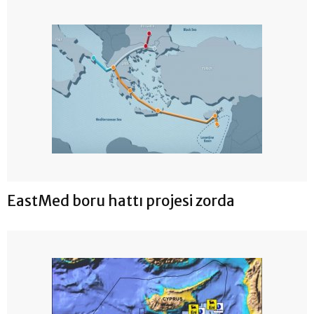
EastMed boru hattı projesi zorda