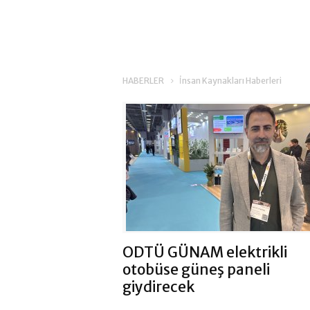
HABERLER
İnsan Kaynakları Haberleri
ODTÜ GÜNAM elektrikli
otobüse güneş paneli
giydirecek