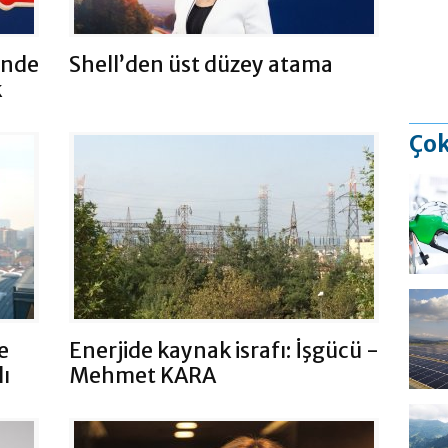
i'nde
Shell’den üst düzey atama
k
Çok
e
Enerjide kaynak israfı: İşgücü -
ı
Mehmet KARA