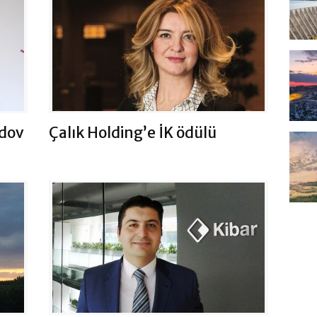
dov
Çalık Holding’e İK ödülü