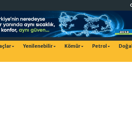
raçlar
Yenilenebilir
Kömür
Petrol
Doğa