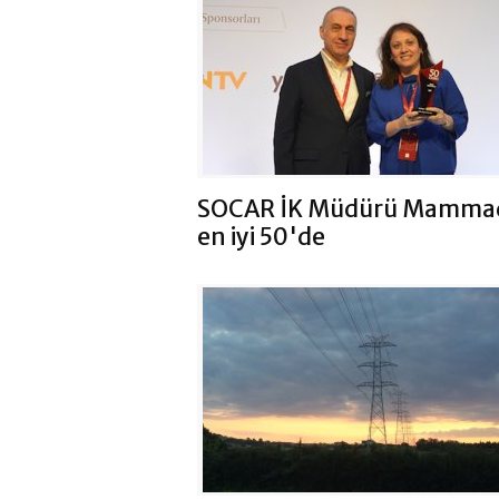
SOCAR İK Müdürü Mamma
en iyi 50'de