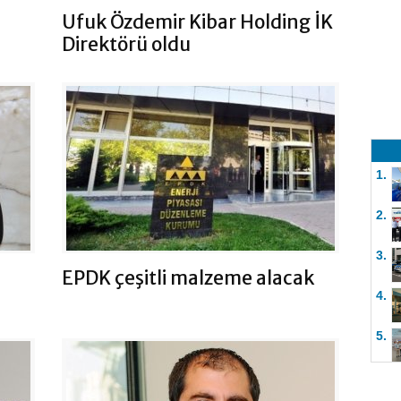
Ufuk Özdemir Kibar Holding İK
Direktörü oldu
1.
2.
3.
EPDK çeşitli malzeme alacak
4.
5.