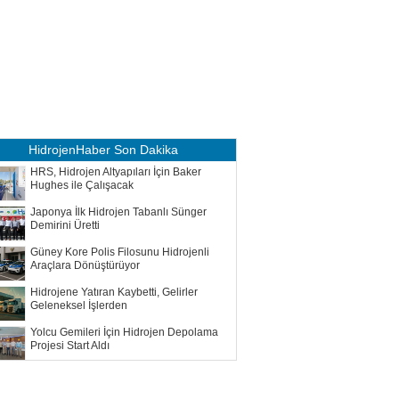
HidrojenHaber
Son Dakika
HRS, Hidrojen Altyapıları İçin Baker
Hughes ile Çalışacak
Japonya İlk Hidrojen Tabanlı Sünger
Demirini Üretti
Güney Kore Polis Filosunu Hidrojenli
Araçlara Dönüştürüyor
Hidrojene Yatıran Kaybetti, Gelirler
Geleneksel İşlerden
Yolcu Gemileri İçin Hidrojen Depolama
Projesi Start Aldı